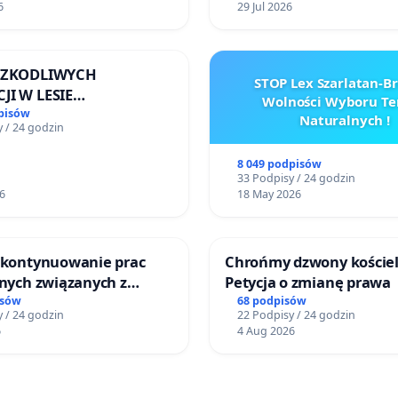
6
29 Jul 2026
 SZKODLIWYCH
STOP Lex Szarlatan-
JI W LESIE
Wolności Wyboru Te
ICKIM I ARTURÓWKU
pisów
Naturalnych !
 / 24 godzin
8 049 podpisów
33 Podpisy / 24 godzin
6
18 May 2026
o kontynuowanie prac
Chrońmy dzwony kościel
jnych związanych z
Petycja o zmianę prawa
prawa rodzinnego
isów
68 podpisów
 / 24 godzin
22 Podpisy / 24 godzin
6
4 Aug 2026