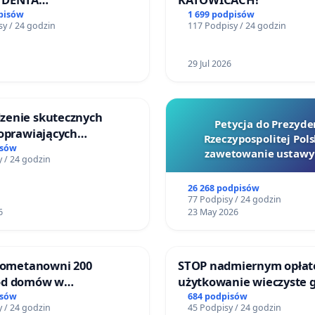
SPOLITEJ POLSKIEJ
pisów
1 699 podpisów
y / 24 godzin
117 Podpisy / 24 godzin
29 Jul 2026
enie skutecznych
Petycja do Prezyde
poprawiających
Rzeczypospolitej Pols
ństwo na ulicy
isów
zawetowanie ustawy
 / 24 godzin
ego w Otwocku
Szarlatan”
26 268 podpisów
77 Podpisy / 24 godzin
6
23 May 2026
biometanowni 200
STOP nadmiernym opłat
od domów w
użytkowanie wieczyste 
ach, gm. Wądroże
zajmowanych przez rodz
isów
684 podpisów
 / 24 godzin
45 Podpisy / 24 godzin
ogrody działkowe.