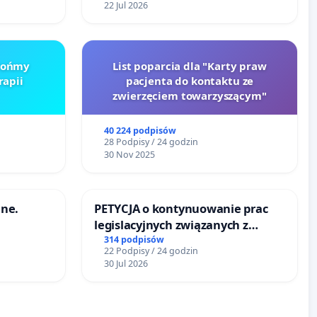
22 Jul 2026
Brońmy
List poparcia dla "Karty praw
rapii
pacjenta do kontaktu ze
zwierzęciem towarzyszącym"
40 224 podpisów
28 Podpisy / 24 godzin
30 Nov 2025
ne.
PETYCJA o kontynuowanie prac
legislacyjnych związanych z
reformą prawa rodzinnego
314 podpisów
22 Podpisy / 24 godzin
30 Jul 2026