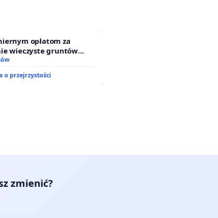
iernym opłatom za
ie wieczyste gruntów
ch przez rodzinne ogrody
sów
 o przejrzystości
esz zmienić?