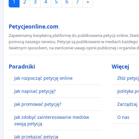
1
2
3
4
5
6
7
»
Petycjeonline.com
Zapewniamy bezpłatną platformę do publikowania petycji online. Stwór
pomocą naszego serwisu. Petycje są publikowane w mediach każdego dni
świetnym sposobem, na zwrócenie uwagi opinii publicznej i organów d
Poradniki
Więcej
Jak rozpocząć petycję online
Złóż petyc
Jak napisać petycję?
polityka p
Jak promować petycję?
Zarządzaj 
Jak zdobyć zainteresowanie mediów
O nas
swoją petycją
Jak przekazać petycję