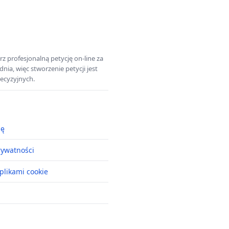
z profesjonalną petycję on-line za
a, więc stworzenie petycji jest
ecyzyjnych.
ję
rywatności
plikami cookie