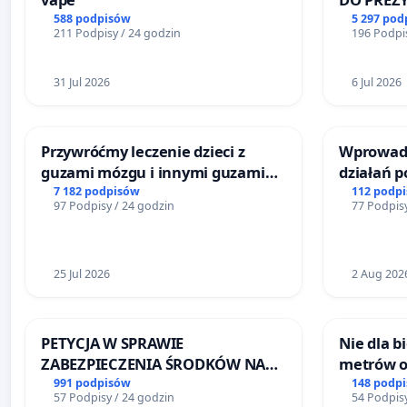
RZECZYPO
588 podpisów
5 297 pod
211 Podpisy / 24 godzin
196 Podpis
31 Jul 2026
6 Jul 2026
Przywróćmy leczenie dzieci z
Wprowadz
guzami mózgu i innymi guzami
działań 
litymi do Górnośląskiego
bezpiecze
7 182 podpisów
112 podp
97 Podpisy / 24 godzin
77 Podpisy
Centrum Zdrowia Dziecka w
Żeromski
Katowicach
25 Jul 2026
2 Aug 202
PETYCJA W SPRAWIE
Nie dla 
ZABEZPIECZENIA ŚRODKÓW NA
metrów 
FUNKCJONOWANIE SCHRONISKA
Biernatk
991 podpisów
148 podp
57 Podpisy / 24 godzin
54 Podpisy
DLA BEZDOMNYCH ZWIERZĄT W
Wielkie