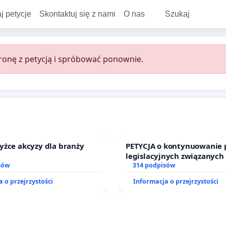
j petycje
Skontaktuj się z nami
O nas
Szukaj
onę z petycją i spróbować ponownie.
yżce akcyzy dla branży
PETYCJA o kontynuowanie 
legislacyjnych związanych
sów
prawa rodzinnego
314 podpisów
 o przejrzystości
Informacja o przejrzystości