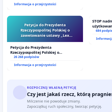
finansowej kluczowych urzędników i
Informacja o przejrzystości
sędziów
STOP nadm
Petycja do Prezydenta
użytkowan
Rzeczypospolitej Polskiej o
zajmowany
684 podpi
zawetowanie ustawy „Lex
działkowe.
Informacja
Szarlatan”
Petycja do Prezydenta
Rzeczypospolitej Polskiej o
zawetowanie ustawy „Lex Szarlatan”
26 268 podpisów
Informacja o przejrzystości
ROZPOCZNIJ WŁASNĄ PETYCJĘ
Czy jest jakaś rzecz, którą pragni
Milczenie nie powoduje zmiany.
Zapoczątkuj ruch społeczny, tworząc petycję.