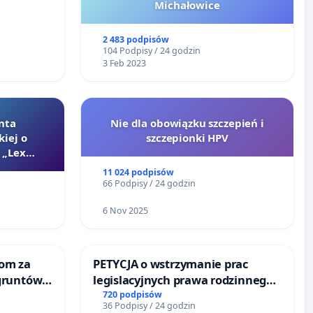
Michałowice
2 483 podpisów
104 Podpisy / 24 godzin
3 Feb 2023
nta
Nie dla obowiązku szczepień i
kiej o
szczepionki HPV
 „Lex
11 024 podpisów
66 Podpisy / 24 godzin
6 Nov 2025
om za
PETYCJA o wstrzymanie prac
gruntów
legislacyjnych prawa rodzinnego
inne
narażających ofiary przemocy
720 podpisów
36 Podpisy / 24 godzin