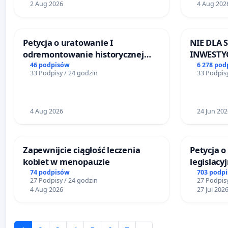
2 Aug 2026
4 Aug 202
SKARYSZEWIE
Petycja o uratowanie I
NIE DLA
odremontowanie historycznej
INWESTYC
Lokomotywy sm42-914
ŁAGIEWN
46 podpisów
6 278 pod
33 Podpisy / 24 godzin
33 Podpisy
4 Aug 2026
24 Jun 202
Zapewnijcie ciągłość leczenia
Petycja 
kobiet w menopauzie
legislacy
reformą 
74 podpisów
703 podp
27 Podpisy / 24 godzin
27 Podpisy
4 Aug 2026
27 Jul 202