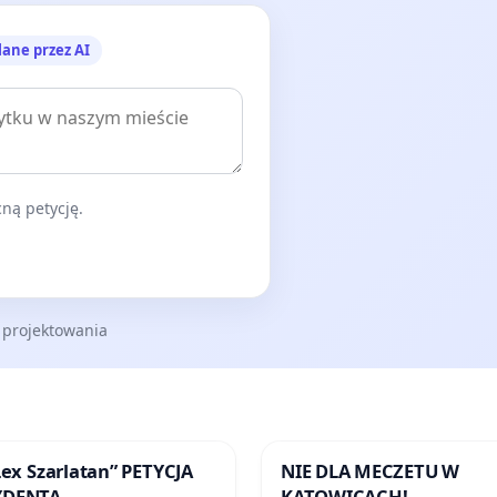
lane przez AI
ną petycję.
 projektowania
Lex Szarlatan” PETYCJA
NIE DLA MECZETU W
YDENTA
KATOWICACH!