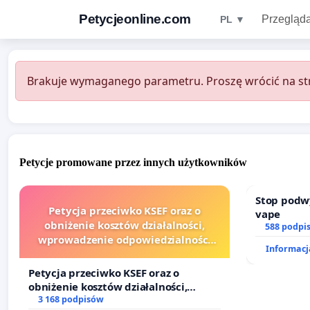
Petycjeonline.com
Przegląda
PL ▼
Brakuje wymaganego parametru. Proszę wrócić na str
Petycje promowane przez innych użytkowników
Stop podw
Petycja przeciwko KSEF oraz o
vape
obniżenie kosztów działalności,
588 podpi
wprowadzenie odpowiedzialności
Informacja
finansowej kluczowych urzędników i
sędziów
Petycja przeciwko KSEF oraz o
obniżenie kosztów działalności,
wprowadzenie odpowiedzialności
3 168 podpisów