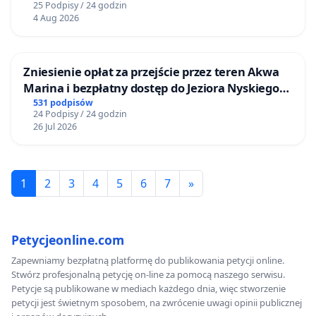
25 Podpisy / 24 godzin
4 Aug 2026
Zniesienie opłat za przejście przez teren Akwa
Marina i bezpłatny dostęp do Jeziora Nyskiego
dla mieszkańców Gminy Nysa
531 podpisów
24 Podpisy / 24 godzin
26 Jul 2026
1
2
3
4
5
6
7
»
Petycjeonline.com
Zapewniamy bezpłatną platformę do publikowania petycji online.
Stwórz profesjonalną petycję on-line za pomocą naszego serwisu.
Petycje są publikowane w mediach każdego dnia, więc stworzenie
petycji jest świetnym sposobem, na zwrócenie uwagi opinii publicznej