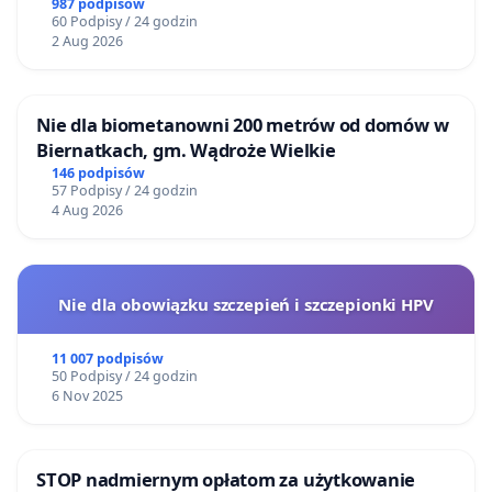
BEZDOMNYCH ZWIERZĄT W SKARYSZEWIE
987 podpisów
60 Podpisy / 24 godzin
2 Aug 2026
Nie dla biometanowni 200 metrów od domów w
Biernatkach, gm. Wądroże Wielkie
146 podpisów
57 Podpisy / 24 godzin
4 Aug 2026
Nie dla obowiązku szczepień i szczepionki HPV
11 007 podpisów
50 Podpisy / 24 godzin
6 Nov 2025
STOP nadmiernym opłatom za użytkowanie