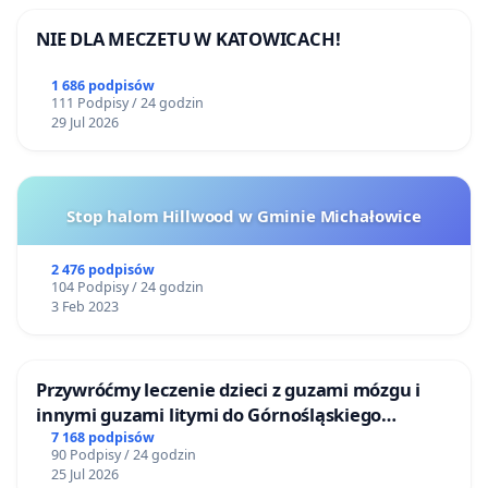
NIE DLA MECZETU W KATOWICACH!
1 686 podpisów
111 Podpisy / 24 godzin
29 Jul 2026
Stop halom Hillwood w Gminie Michałowice
2 476 podpisów
104 Podpisy / 24 godzin
3 Feb 2023
Przywróćmy leczenie dzieci z guzami mózgu i
innymi guzami litymi do Górnośląskiego
Centrum Zdrowia Dziecka w Katowicach
7 168 podpisów
90 Podpisy / 24 godzin
25 Jul 2026