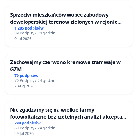
Sprzeciw mieszkańców wobec zabudowy
deweloperskiej terenow zielonych w rejonie
Bulwarów Straceńskich w Bielsku-Białej
1 285 podpisów
89 Podpisy / 24 godzin
9 Jul 2026
Zachowajmy czerwono-kremowe tramwaje w
GZM
70 podpisów
70 Podpisy / 24 godzin
7 Aug 2026
Nie zgadzamy się na wielkie farmy
fotowoltaiczne bez rzetelnych analiz i akceptacji
mieszkańców
298 podpisów
60 Podpisy / 24 godzin
29 Jul 2026