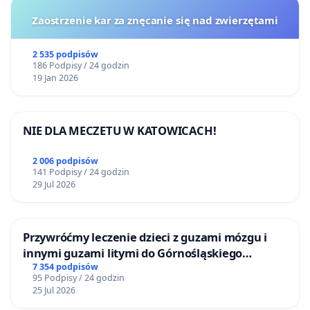
Zaostrzenie kar za znęcanie się nad zwierzętami
2 535 podpisów
186 Podpisy / 24 godzin
19 Jan 2026
NIE DLA MECZETU W KATOWICACH!
2 006 podpisów
141 Podpisy / 24 godzin
29 Jul 2026
Przywróćmy leczenie dzieci z guzami mózgu i
innymi guzami litymi do Górnośląskiego
Centrum Zdrowia Dziecka w Katowicach
7 354 podpisów
95 Podpisy / 24 godzin
25 Jul 2026