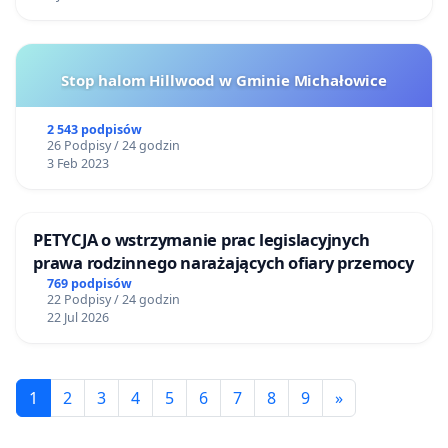
Stop halom Hillwood w Gminie Michałowice
2 543 podpisów
26 Podpisy / 24 godzin
3 Feb 2023
PETYCJA o wstrzymanie prac legislacyjnych
prawa rodzinnego narażających ofiary przemocy
769 podpisów
22 Podpisy / 24 godzin
22 Jul 2026
1
2
3
4
5
6
7
8
9
»