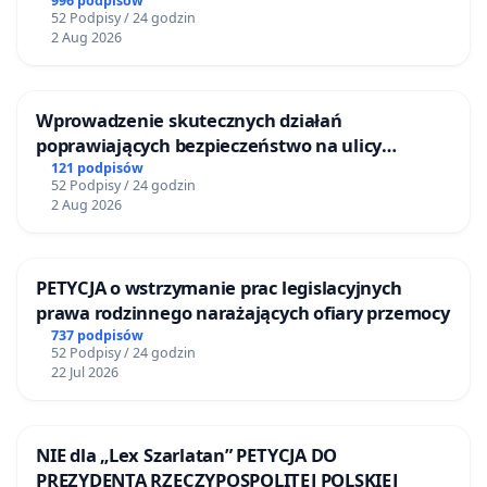
BEZDOMNYCH ZWIERZĄT W SKARYSZEWIE
996 podpisów
52 Podpisy / 24 godzin
2 Aug 2026
Wprowadzenie skutecznych działań
poprawiających bezpieczeństwo na ulicy
Żeromskiego w Otwocku
121 podpisów
52 Podpisy / 24 godzin
2 Aug 2026
PETYCJA o wstrzymanie prac legislacyjnych
prawa rodzinnego narażających ofiary przemocy
737 podpisów
52 Podpisy / 24 godzin
22 Jul 2026
NIE dla „Lex Szarlatan” PETYCJA DO
PREZYDENTA RZECZYPOSPOLITEJ POLSKIEJ