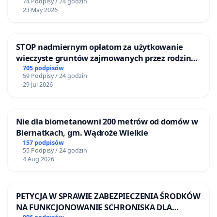
74 Podpisy / 24 godzin
23 May 2026
STOP nadmiernym opłatom za użytkowanie
wieczyste gruntów zajmowanych przez rodzinne
ogrody działkowe.
705 podpisów
59 Podpisy / 24 godzin
29 Jul 2026
Nie dla biometanowni 200 metrów od domów w
Biernatkach, gm. Wądroże Wielkie
157 podpisów
55 Podpisy / 24 godzin
4 Aug 2026
PETYCJA W SPRAWIE ZABEZPIECZENIA ŚRODKÓW
NA FUNKCJONOWANIE SCHRONISKA DLA