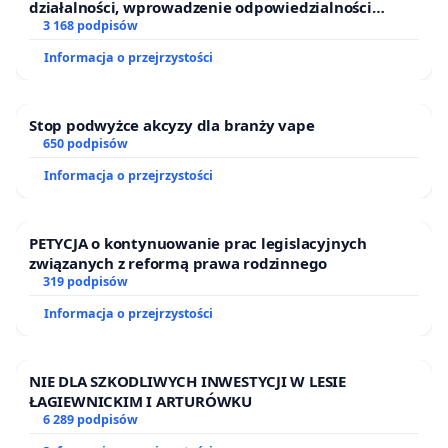
działalności, wprowadzenie odpowiedzialności
finansowej kluczowych urzędników i sędziów
3 168 podpisów
Informacja o przejrzystości
Stop podwyżce akcyzy dla branży vape
650 podpisów
Informacja o przejrzystości
PETYCJA o kontynuowanie prac legislacyjnych
związanych z reformą prawa rodzinnego
319 podpisów
Informacja o przejrzystości
NIE DLA SZKODLIWYCH INWESTYCJI W LESIE
ŁAGIEWNICKIM I ARTURÓWKU
6 289 podpisów