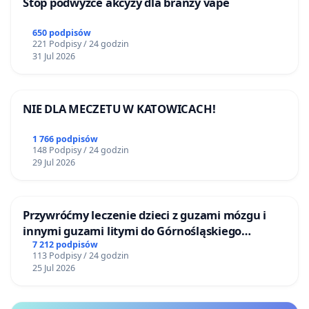
Stop podwyżce akcyzy dla branży vape
650 podpisów
221 Podpisy / 24 godzin
31 Jul 2026
NIE DLA MECZETU W KATOWICACH!
1 766 podpisów
148 Podpisy / 24 godzin
29 Jul 2026
Przywróćmy leczenie dzieci z guzami mózgu i
innymi guzami litymi do Górnośląskiego
Centrum Zdrowia Dziecka w Katowicach
7 212 podpisów
113 Podpisy / 24 godzin
25 Jul 2026