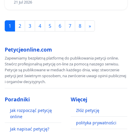
21 Jul 2026
1
2
3
4
5
6
7
8
»
Petycjeonline.com
Zapewniamy bezpłatną platformę do publikowania petycji online.
Stwórz profesjonalną petycję on-line za pomocą naszego serwisu.
Petycje są publikowane w mediach każdego dnia, więc stworzenie
petycji jest świetnym sposobem, na zwrócenie uwagi opinii publicznej
i organów decyzyjnych.
Poradniki
Więcej
Jak rozpocząć petycję
Złóż petycję
online
polityka prywatności
Jak napisać petycję?