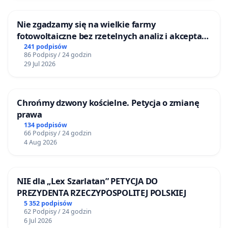
Nie zgadzamy się na wielkie farmy
fotowoltaiczne bez rzetelnych analiz i akceptacji
mieszkańców
241 podpisów
86 Podpisy / 24 godzin
29 Jul 2026
Chrońmy dzwony kościelne. Petycja o zmianę
prawa
134 podpisów
66 Podpisy / 24 godzin
4 Aug 2026
NIE dla „Lex Szarlatan” PETYCJA DO
PREZYDENTA RZECZYPOSPOLITEJ POLSKIEJ
5 352 podpisów
62 Podpisy / 24 godzin
6 Jul 2026