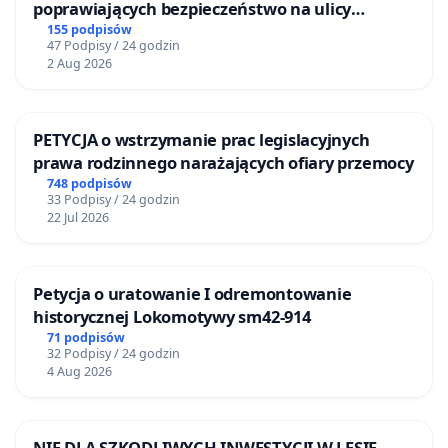
poprawiających bezpieczeństwo na ulicy
Żeromskiego w Otwocku
155 podpisów
47 Podpisy / 24 godzin
2 Aug 2026
PETYCJA o wstrzymanie prac legislacyjnych
prawa rodzinnego narażających ofiary przemocy
748 podpisów
33 Podpisy / 24 godzin
22 Jul 2026
Petycja o uratowanie I odremontowanie
historycznej Lokomotywy sm42-914
71 podpisów
32 Podpisy / 24 godzin
4 Aug 2026
NIE DLA SZKODLIWYCH INWESTYCJI W LESIE