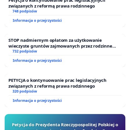
Petycja o kontynuowanie prac legislacyjnych
związanych z reformą prawa rodzinnego
748 podpisów
Informacja o przejrzystości
STOP nadmiernym opłatom za użytkowanie
wieczyste gruntów zajmowanych przez rodzinne
ogrody działkowe.
732 podpisów
Informacja o przejrzystości
PETYCJA o kontynuowanie prac legislacyjnych
związanych z reformą prawa rodzinnego
320 podpisów
Informacja o przejrzystości
Petycja do Prezydenta Rzeczypospolitej Polskiej o