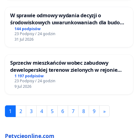
W sprawie odmowy wydania decyzji o
środowiskowych uwarunkowaniach dla budowy
zakładu wytwarzania biometanu „Krynki” w
144 podpisów
23 Podpisy / 24 godzin
Ostrowiu Południowym oraz ochrony
31 Jul 2026
mieszkańców i Puszczy Knyszyńskiej
Sprzeciw mieszkańców wobec zabudowy
deweloperskiej terenow zielonych w rejonie
Bulwarów Straceńskich w Bielsku-Białej
1 197 podpisów
23 Podpisy / 24 godzin
9 Jul 2026
1
2
3
4
5
6
7
8
9
»
Petycjeonline.com