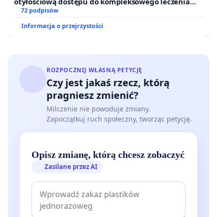
otyłościową dostępu do kompleksowego leczenia
oraz programów profilaktycznych.
72 podpisów
Informacja o przejrzystości
ROZPOCZNIJ WŁASNĄ PETYCJĘ
Czy jest jakaś rzecz, którą
pragniesz zmienić?
Milczenie nie powoduje zmiany.
Zapoczątkuj ruch społeczny, tworząc petycję.
Opisz zmianę, którą chcesz zobaczyć
Zasilane przez AI