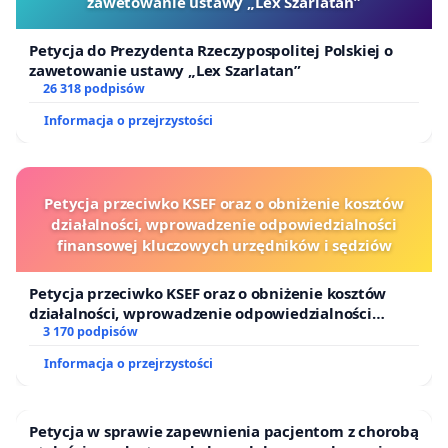
zawetowanie ustawy „Lex Szarlatan”
Petycja do Prezydenta Rzeczypospolitej Polskiej o
zawetowanie ustawy „Lex Szarlatan”
26 318 podpisów
Informacja o przejrzystości
Petycja przeciwko KSEF oraz o obniżenie kosztów
działalności, wprowadzenie odpowiedzialności
finansowej kluczowych urzędników i sędziów
Petycja przeciwko KSEF oraz o obniżenie kosztów
działalności, wprowadzenie odpowiedzialności
finansowej kluczowych urzędników i sędziów
3 170 podpisów
Informacja o przejrzystości
Petycja w sprawie zapewnienia pacjentom z chorobą