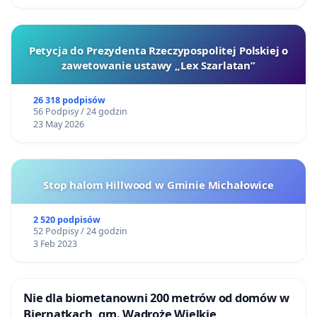
Petycja do Prezydenta Rzeczypospolitej Polskiej o
zawetowanie ustawy „Lex Szarlatan”
26 318 podpisów
56 Podpisy / 24 godzin
23 May 2026
Stop halom Hillwood w Gminie Michałowice
2 520 podpisów
52 Podpisy / 24 godzin
3 Feb 2023
Nie dla biometanowni 200 metrów od domów w
Biernatkach, gm. Wądroże Wielkie