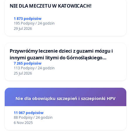
NIE DLA MECZETU W KATOWICACH!
1 873 podpisów
195 Podpisy / 24 godzin
29 Jul 2026
Przywróćmy leczenie dzieci z guzami mózgu i
innymi guzami litymi do Górnośląskiego
Centrum Zdrowia Dziecka w Katowicach
7 265 podpisów
113 Podpisy / 24 godzin
25 Jul 2026
Nie dla obowiązku szczepień i szczepionki HPV
11 067 podpisów
88 Podpisy / 24 godzin
6 Nov 2025