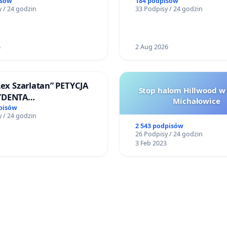
Miniatura w Gdańsku
bezpieczeństwo na ulicy
isów
184 podpisów
 / 24 godzin
33 Podpisy / 24 godzin
Żeromskiego w Otwock
6
2 Aug 2026
Lex Szarlatan” PETYCJA
Stop halom Hillwood w
YDENTA
Michałowice
SPOLITEJ POLSKIEJ
pisów
 / 24 godzin
2 543 podpisów
26 Podpisy / 24 godzin
3 Feb 2023