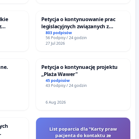
lkie
Petycja o kontynuowanie prac
z
legislacyjnych związanych z
tacji
reformą prawa rodzinnego
803 podpisów
56 Podpisy / 24 godzin
27 Jul 2026
ne.
Petycja o kontynuację projektu
„Plaża Wawer"
45 podpisów
43 Podpisy / 24 godzin
6 Aug 2026
ych
List poparcia dla "Karty praw
pacjenta do kontaktu ze