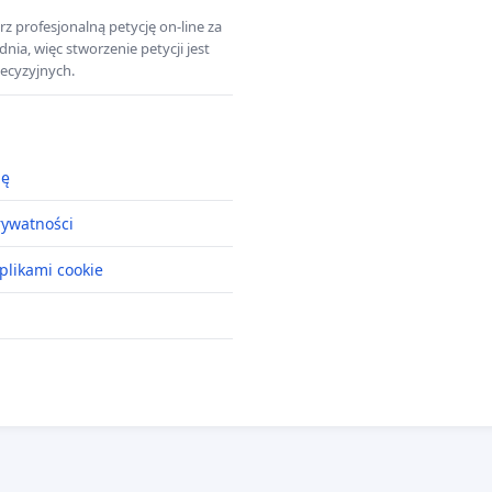
z profesjonalną petycję on-line za
a, więc stworzenie petycji jest
ecyzyjnych.
ję
rywatności
plikami cookie