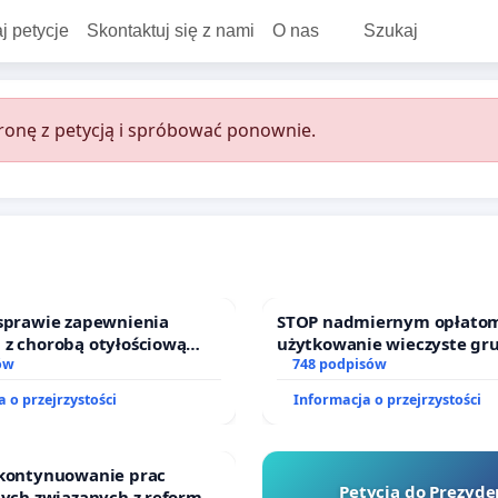
j petycje
Skontaktuj się z nami
O nas
Szukaj
onę z petycją i spróbować ponownie.
 sprawie zapewnienia
STOP nadmiernym opłatom
 z chorobą otyłościową
użytkowanie wieczyste gr
o kompleksowego leczenia
ów
zajmowanych przez rodzin
748 podpisów
ramów profilaktycznych.
działkowe.
 o przejrzystości
Informacja o przejrzystości
 kontynuowanie prac
Petycja do Prezyde
nych związanych z reformą