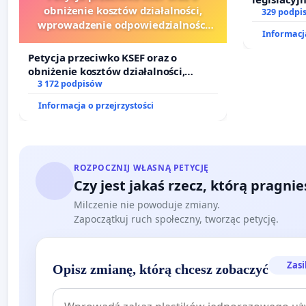
obniżenie kosztów działalności,
prawa rod
329 podpi
wprowadzenie odpowiedzialności
Informacja
finansowej kluczowych urzędników i
sędziów
Petycja przeciwko KSEF oraz o
obniżenie kosztów działalności,
wprowadzenie odpowiedzialności
3 172 podpisów
finansowej kluczowych urzędników i
Informacja o przejrzystości
sędziów
ROZPOCZNIJ WŁASNĄ PETYCJĘ
Czy jest jakaś rzecz, którą pragni
Milczenie nie powoduje zmiany.
Zapoczątkuj ruch społeczny, tworząc petycję.
Zasi
Opisz zmianę, którą chcesz zobaczyć