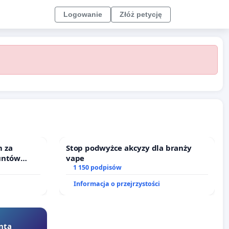
Logowanie
Złóż petycję
 za
Stop podwyżce akcyzy dla branży
untów
vape
ne ogrody
1 150 podpisów
Informacja o przejrzystości
nta