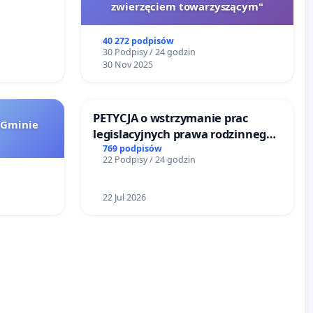
zwierzęciem towarzyszącym"
u
40 272 podpisów
30 Podpisy / 24 godzin
30 Nov 2025
PETYCJA o wstrzymanie prac
 Gminie
legislacyjnych prawa rodzinnego
narażających ofiary przemocy
769 podpisów
22 Podpisy / 24 godzin
22 Jul 2026