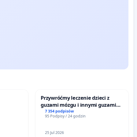
Przywróćmy leczenie dzieci z
guzami mózgu i innymi guzami
litymi do Górnośląskiego
7 354 podpisów
95 Podpisy / 24 godzin
Centrum Zdrowia Dziecka w
Katowicach
25 Jul 2026