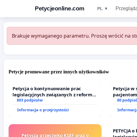
Petycjeonline.com
Przegląda
PL ▼
Brakuje wymaganego parametru. Proszę wrócić na str
Petycje promowane przez innych użytkowników
Petycja o kontynuowanie prac
Petycja w
legislacyjnych związanych z reformą
pacjentom
prawa rodzinnego
803 podpisów
dostępu d
80 podpis
oraz prog
Informacja o przejrzystości
Informacja
PETYCJA o
Petycja przeciwko KSEF oraz o
legislacyj