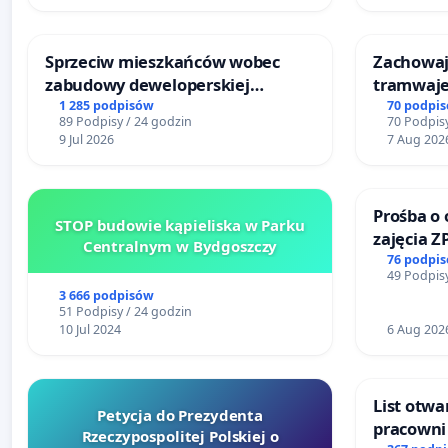
Sprzeciw mieszkańców wobec
Zachowa
zabudowy deweloperskiej
tramwaj
terenow zielonych w rejonie
1 285 podpisów
70 podpi
89 Podpisy / 24 godzin
70 Podpisy
Bulwarów Straceńskich w Bielsku-
9 Jul 2026
7 Aug 202
Białej
Prośba o 
STOP budowie kąpieliska w Parku
zajęcia Z
Centralnym w Bydgoszczy
Sokołows
76 podpi
49 Podpisy
3 666 podpisów
51 Podpisy / 24 godzin
10 Jul 2024
6 Aug 202
List otwa
Petycja do Prezydenta
pracowni 
Rzeczypospolitej Polskiej o