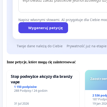
Napisz własnymi słowami. AI przygotuje dla Ciebie moc
Wygeneruj petycję
Twoje dane należą do Ciebie
Prywatność już na etapie
Inne petycje, które mogą cię zainteresować
Stop podwyżce akcyzy dla branży
Zaostrzen
vape
1 150 podpisów
288 Podpisy / 24 godzin
2 536 pod
187 Podpis
31 Jul 2026
19 Jan 202