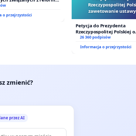
Rzeczypospolitej Pols
zinnego
sów
zawetowanie ustawy
 o przejrzystości
Szarlatan”
Petycja do Prezydenta
Rzeczypospolitej Polskiej o
zawetowanie ustawy „Lex 
26 360 podpisów
Informacja o przejrzystości
esz zmienić?
lane przez AI