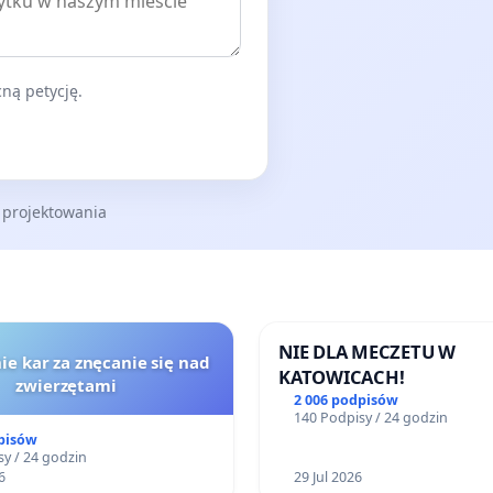
ną petycję.
 projektowania
NIE DLA MECZETU W
ie kar za znęcanie się nad
KATOWICACH!
zwierzętami
2 006 podpisów
140 Podpisy / 24 godzin
pisów
y / 24 godzin
6
29 Jul 2026