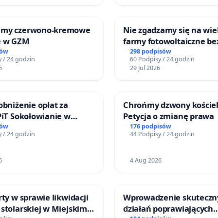
jmy czerwono-kremowe
Nie zgadzamy się na wie
e w GZM
farmy fotowoltaiczne be
rzetelnych analiz i akcep
sów
298 podpisów
 / 24 godzin
60 Podpisy / 24 godzin
mieszkańców
6
29 Jul 2026
obniżenie opłat za
Chrońmy dzwony kościel
PiT Sokołowianie w
Petycja o zmianę prawa
kim Ośrodku Kultury
sów
176 podpisów
 / 24 godzin
44 Podpisy / 24 godzin
6
4 Aug 2026
rty w sprawie likwidacji
Wprowadzenie skuteczn
stolarskiej w Miejskim
działań poprawiających