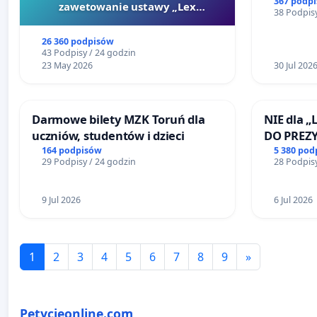
Teatrze 
367 podp
zawetowanie ustawy „Lex
38 Podpisy
Szarlatan”
26 360 podpisów
43 Podpisy / 24 godzin
23 May 2026
30 Jul 202
Darmowe bilety MZK Toruń dla
NIE dla „
uczniów, studentów i dzieci
DO PREZ
RZECZYPO
164 podpisów
5 380 pod
29 Podpisy / 24 godzin
28 Podpisy
9 Jul 2026
6 Jul 2026
1
2
3
4
5
6
7
8
9
»
Petycjeonline.com