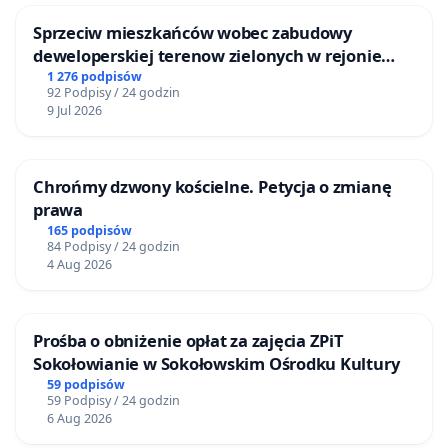
Sprzeciw mieszkańców wobec zabudowy
deweloperskiej terenow zielonych w rejonie
Bulwarów Straceńskich w Bielsku-Białej
1 276 podpisów
92 Podpisy / 24 godzin
9 Jul 2026
Chrońmy dzwony kościelne. Petycja o zmianę
prawa
165 podpisów
84 Podpisy / 24 godzin
4 Aug 2026
Prośba o obniżenie opłat za zajęcia ZPiT
Sokołowianie w Sokołowskim Ośrodku Kultury
59 podpisów
59 Podpisy / 24 godzin
6 Aug 2026