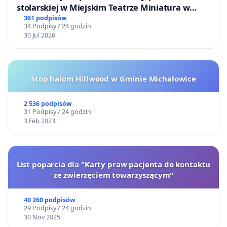
stolarskiej w Miejskim Teatrze Miniatura w
Gdańsku
361 podpisów
34 Podpisy / 24 godzin
30 Jul 2026
Stop halom Hillwood w Gminie Michałowice
2 536 podpisów
31 Podpisy / 24 godzin
3 Feb 2023
List poparcia dla "Karty praw pacjenta do kontaktu
ze zwierzęciem towarzyszącym"
40 260 podpisów
29 Podpisy / 24 godzin
30 Nov 2025