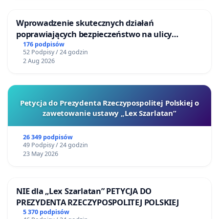
Wprowadzenie skutecznych działań
poprawiających bezpieczeństwo na ulicy
Żeromskiego w Otwocku
176 podpisów
52 Podpisy / 24 godzin
2 Aug 2026
Petycja do Prezydenta Rzeczypospolitej Polskiej o
zawetowanie ustawy „Lex Szarlatan”
26 349 podpisów
49 Podpisy / 24 godzin
23 May 2026
NIE dla „Lex Szarlatan” PETYCJA DO
PREZYDENTA RZECZYPOSPOLITEJ POLSKIEJ
5 370 podpisów