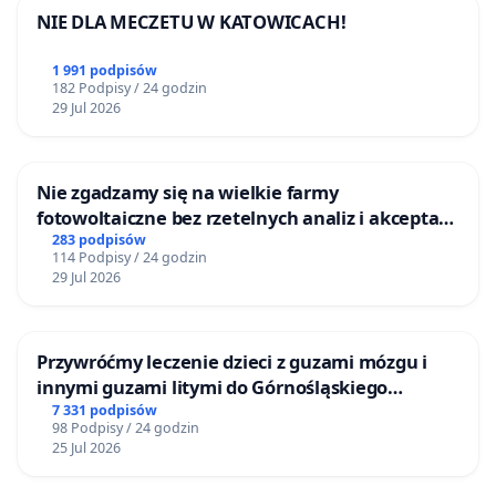
NIE DLA MECZETU W KATOWICACH!
1 991 podpisów
182 Podpisy / 24 godzin
29 Jul 2026
Nie zgadzamy się na wielkie farmy
fotowoltaiczne bez rzetelnych analiz i akceptacji
mieszkańców
283 podpisów
114 Podpisy / 24 godzin
29 Jul 2026
Przywróćmy leczenie dzieci z guzami mózgu i
innymi guzami litymi do Górnośląskiego
Centrum Zdrowia Dziecka w Katowicach
7 331 podpisów
98 Podpisy / 24 godzin
25 Jul 2026