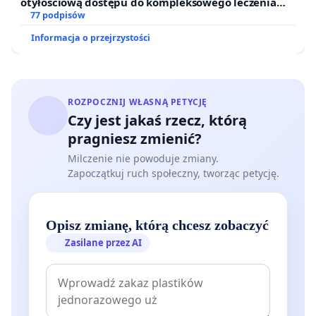
otyłościową dostępu do kompleksowego leczenia
oraz programów profilaktycznych.
77 podpisów
Informacja o przejrzystości
ROZPOCZNIJ WŁASNĄ PETYCJĘ
Czy jest jakaś rzecz, którą
pragniesz zmienić?
Milczenie nie powoduje zmiany.
Zapoczątkuj ruch społeczny, tworząc petycję.
Opisz zmianę, którą chcesz zobaczyć
Zasilane przez AI