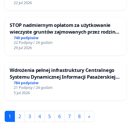
22 Jul 2026
STOP nadmiernym opłatom za użytkowanie
wieczyste gruntów zajmowanych przez rodzinne
ogrody działkowe.
740 podpisów
22 Podpisy / 24 godzin
29 Jul 2026
Wdrożenia pełnej infrastruktury Centralnego
Systemu Dynamicznej Informacji Pasażerskiej
(CSDiP) na stacji kolejowej w Łomży
784 podpisów
21 Podpisy / 24 godzin
5 Jul 2026
1
2
3
4
5
6
7
8
»