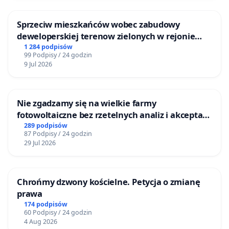
Sprzeciw mieszkańców wobec zabudowy
deweloperskiej terenow zielonych w rejonie
Bulwarów Straceńskich w Bielsku-Białej
1 284 podpisów
99 Podpisy / 24 godzin
9 Jul 2026
Nie zgadzamy się na wielkie farmy
fotowoltaiczne bez rzetelnych analiz i akceptacji
mieszkańców
289 podpisów
87 Podpisy / 24 godzin
29 Jul 2026
Chrońmy dzwony kościelne. Petycja o zmianę
prawa
174 podpisów
60 Podpisy / 24 godzin
4 Aug 2026