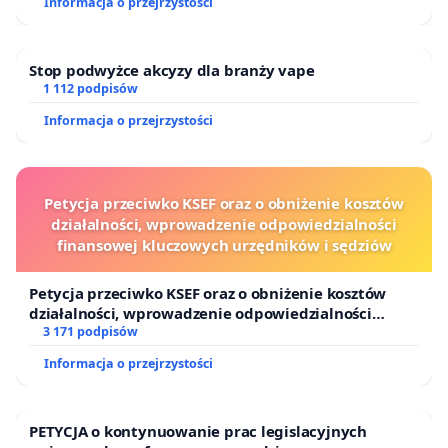
Informacja o przejrzystości
Stop podwyżce akcyzy dla branży vape
1 112 podpisów
Informacja o przejrzystości
Petycja przeciwko KSEF oraz o obniżenie kosztów
działalności, wprowadzenie odpowiedzialności
finansowej kluczowych urzędników i sędziów
Petycja przeciwko KSEF oraz o obniżenie kosztów
działalności, wprowadzenie odpowiedzialności
finansowej kluczowych urzędników i sędziów
3 171 podpisów
Informacja o przejrzystości
PETYCJA o kontynuowanie prac legislacyjnych