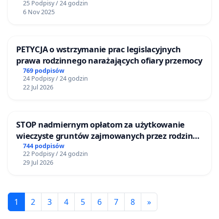
25 Podpisy / 24 godzin
6 Nov 2025
PETYCJA o wstrzymanie prac legislacyjnych
prawa rodzinnego narażających ofiary przemocy
769 podpisów
24 Podpisy / 24 godzin
22 Jul 2026
STOP nadmiernym opłatom za użytkowanie
wieczyste gruntów zajmowanych przez rodzinne
ogrody działkowe.
744 podpisów
22 Podpisy / 24 godzin
29 Jul 2026
1
2
3
4
5
6
7
8
»