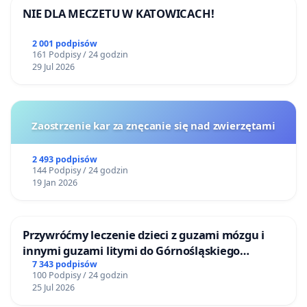
NIE DLA MECZETU W KATOWICACH!
2 001 podpisów
161 Podpisy / 24 godzin
29 Jul 2026
Zaostrzenie kar za znęcanie się nad zwierzętami
2 493 podpisów
144 Podpisy / 24 godzin
19 Jan 2026
Przywróćmy leczenie dzieci z guzami mózgu i
innymi guzami litymi do Górnośląskiego
Centrum Zdrowia Dziecka w Katowicach
7 343 podpisów
100 Podpisy / 24 godzin
25 Jul 2026