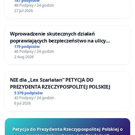
787 podpisów
48 Podpisy / 24 godzin
27 Jul 2026
Wprowadzenie skutecznych działań
poprawiających bezpieczeństwo na ulicy
Żeromskiego w Otwocku
179 podpisów
46 Podpisy / 24 godzin
2 Aug 2026
NIE dla „Lex Szarlatan” PETYCJA DO
PREZYDENTA RZECZYPOSPOLITEJ POLSKIEJ
5 379 podpisów
43 Podpisy / 24 godzin
6 Jul 2026
Petycja do Prezydenta Rzeczypospolitej Polskiej o