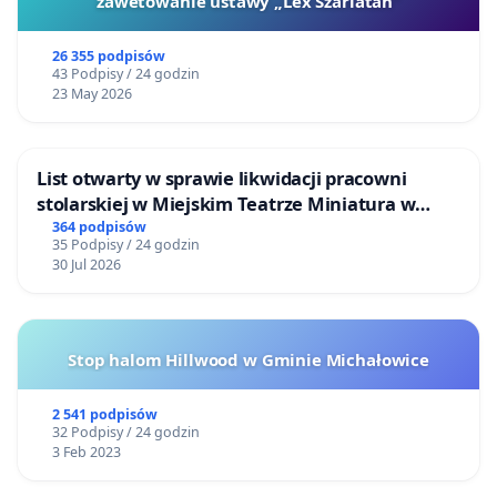
zawetowanie ustawy „Lex Szarlatan”
26 355 podpisów
43 Podpisy / 24 godzin
23 May 2026
List otwarty w sprawie likwidacji pracowni
stolarskiej w Miejskim Teatrze Miniatura w
Gdańsku
364 podpisów
35 Podpisy / 24 godzin
30 Jul 2026
Stop halom Hillwood w Gminie Michałowice
2 541 podpisów
32 Podpisy / 24 godzin
3 Feb 2023