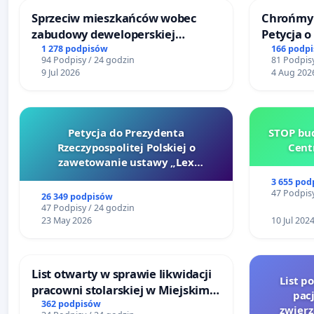
Sprzeciw mieszkańców wobec
Chrońmy 
zabudowy deweloperskiej
Petycja 
terenow zielonych w rejonie
1 278 podpisów
166 podp
94 Podpisy / 24 godzin
81 Podpisy
Bulwarów Straceńskich w Bielsku-
9 Jul 2026
4 Aug 202
Białej
Petycja do Prezydenta
STOP bud
Rzeczypospolitej Polskiej o
Cent
zawetowanie ustawy „Lex
Szarlatan”
3 655 pod
47 Podpisy
26 349 podpisów
47 Podpisy / 24 godzin
23 May 2026
10 Jul 202
List otwarty w sprawie likwidacji
List p
pracowni stolarskiej w Miejskim
pac
Teatrze Miniatura w Gdańsku
362 podpisów
zwier