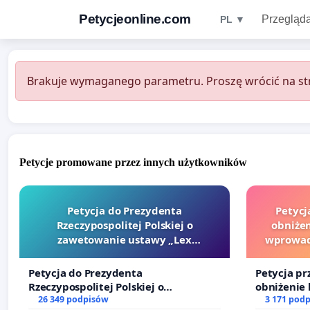
Petycjeonline.com
Przegląda
PL ▼
Brakuje wymaganego parametru. Proszę wrócić na str
Petycje promowane przez innych użytkowników
Petycja do Prezydenta
Petycj
Rzeczypospolitej Polskiej o
obniżen
zawetowanie ustawy „Lex
wprowad
Szarlatan”
finansowe
Petycja do Prezydenta
Petycja pr
Rzeczypospolitej Polskiej o
obniżenie 
zawetowanie ustawy „Lex Szarlatan”
26 349 podpisów
wprowadze
3 171 pod