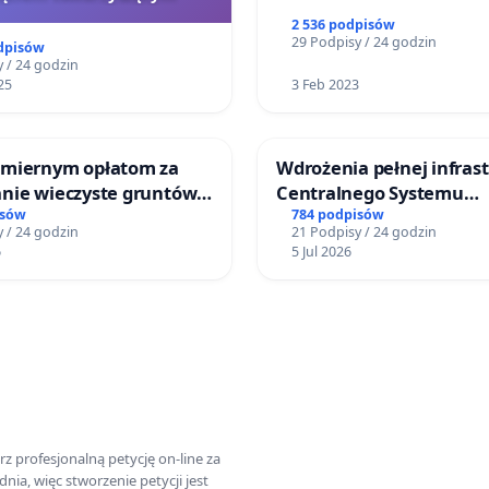
2 536 podpisów
29 Podpisy / 24 godzin
dpisów
 / 24 godzin
25
3 Feb 2023
miernym opłatom za
Wdrożenia pełnej infras
nie wieczyste gruntów
Centralnego Systemu
ych przez rodzinne
Dynamicznej Informacji
isów
784 podpisów
 / 24 godzin
21 Podpisy / 24 godzin
ziałkowe.
Pasażerskiej (CSDiP) na s
6
5 Jul 2026
kolejowej w Łomży
z profesjonalną petycję on-line za
a, więc stworzenie petycji jest