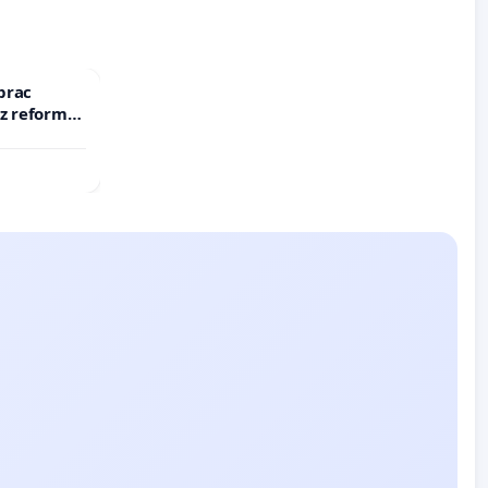
prac
 z reformą