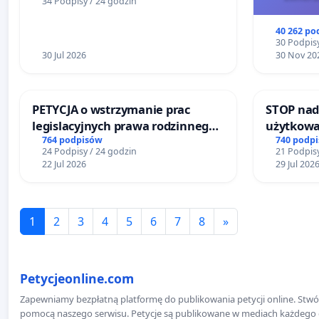
34 Podpisy / 24 godzin
40 262 po
30 Podpisy
30 Jul 2026
30 Nov 20
PETYCJA o wstrzymanie prac
STOP nad
legislacyjnych prawa rodzinnego
użytkowa
narażających ofiary przemocy
zajmowan
764 podpisów
740 podp
24 Podpisy / 24 godzin
21 Podpisy
ogrody d
22 Jul 2026
29 Jul 202
1
2
3
4
5
6
7
8
»
Petycjeonline.com
Zapewniamy bezpłatną platformę do publikowania petycji online. Stwór
pomocą naszego serwisu. Petycje są publikowane w mediach każdego dni