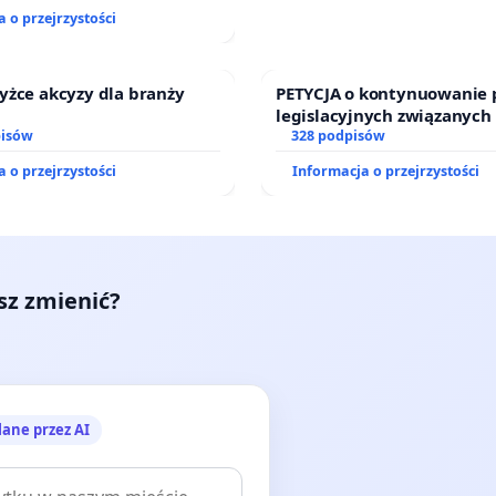
j kluczowych urzędników i
 o przejrzystości
yżce akcyzy dla branży
PETYCJA o kontynuowanie 
legislacyjnych związanych
pisów
prawa rodzinnego
328 podpisów
 o przejrzystości
Informacja o przejrzystości
esz zmienić?
lane przez AI