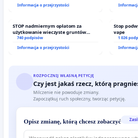
finansowe
Informacja o przejrzystości
Informacja
sędziów
STOP nadmiernym opłatom za
Stop podw
użytkowanie wieczyste gruntów
vape
zajmowanych przez rodzinne ogrody
740 podpisów
1 026 pod
działkowe.
Informacja o przejrzystości
Informacja
ROZPOCZNIJ WŁASNĄ PETYCJĘ
Czy jest jakaś rzecz, którą pragni
Milczenie nie powoduje zmiany.
Zapoczątkuj ruch społeczny, tworząc petycję.
Zasi
Opisz zmianę, którą chcesz zobaczyć