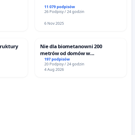
11 079 podpisów
26 Podpisy / 24 godzin
6 Nov 2025
truktury
Nie dla biometanowni 200
metrów od domów w
Biernatkach, gm. Wądroże
197 podpisów
20 Podpisy / 24 godzin
tacji
Wielkie
4 Aug 2026