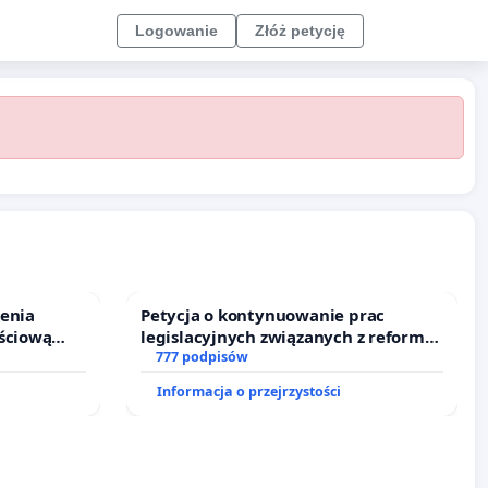
Logowanie
Złóż petycję
ienia
Petycja o kontynuowanie prac
ściową
legislacyjnych związanych z reformą
 leczenia
prawa rodzinnego
777 podpisów
cznych.
Informacja o przejrzystości