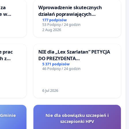
 za
Wprowadzenie skutecznych
ie w
działań poprawiających
ltury
bezpieczeństwo na ulicy
177 podpisów
53 Podpisy / 24 godzin
Żeromskiego w Otwocku
2 Aug 2026
e prac
NIE dla „Lex Szarlatan” PETYCJA
h z
DO PREZYDENTA
go
RZECZYPOSPOLITEJ POLSKIEJ
5 371 podpisów
46 Podpisy / 24 godzin
6 Jul 2026
 Gminie
Nie dla obowiązku szczepień i
szczepionki HPV