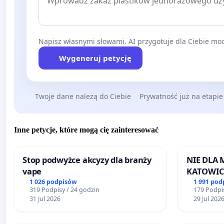
Napisz własnymi słowami. AI przygotuje dla Ciebie moc
Wygeneruj petycję
Twoje dane należą do Ciebie
Prywatność już na etapie
Inne petycje, które mogą cię zainteresować
Stop podwyżce akcyzy dla branży
NIE DLA
vape
KATOWIC
1 026 podpisów
1 991 pod
319 Podpisy / 24 godzin
179 Podpis
31 Jul 2026
29 Jul 202