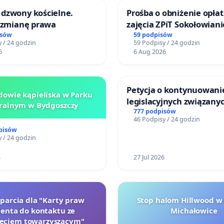
dzwony kościelne.
Prośba o obniżenie opłat
o zmianę prawa
zajęcia ZPiT Sokołowian
Sokołowskim Ośrodku Ku
isów
59 podpisów
 / 24 godzin
59 Podpisy / 24 godzin
6
6 Aug 2026
Petycja o kontynuowani
owie kąpieliska w Parku
legislacyjnych związanyc
ralnym w Bydgoszczy
reformą prawa rodzinne
777 podpisów
46 Podpisy / 24 godzin
pisów
 / 24 godzin
4
27 Jul 2026
oparcia dla "Karty praw
Stop halom Hillwood w
jenta do kontaktu ze
Michałowice
zęciem towarzyszącym"