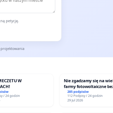
ną petycję.
 projektowania
 MECZETU W
Nie zgadzamy się na wie
ACH!
farmy fotowoltaiczne be
rzetelnych analiz i akcep
pisów
285 podpisów
y / 24 godzin
112 Podpisy / 24 godzin
mieszkańców
6
29 Jul 2026