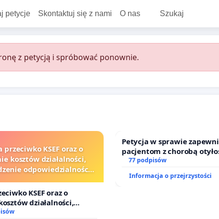
j petycje
Skontaktuj się z nami
O nas
Szukaj
onę z petycją i spróbować ponownie.
Petycja w sprawie zapewn
a przeciwko KSEF oraz o
pacjentom z chorobą otyło
ie kosztów działalności,
dostępu do kompleksowego
77 podpisów
zenie odpowiedzialności
oraz programów profilakty
Informacja o przejrzystości
j kluczowych urzędników i
sędziów
zeciwko KSEF oraz o
kosztów działalności,
nie odpowiedzialności
pisów