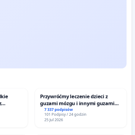
lkie
Przywróćmy leczenie dzieci z
z
guzami mózgu i innymi guzami
tacji
litymi do Górnośląskiego
7 337 podpisów
101 Podpisy / 24 godzin
Centrum Zdrowia Dziecka w
25 Jul 2026
Katowicach