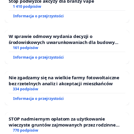
Stop podwyżce akcyzy dla branży vape
1 410 podpisów
Informacja o przejrzystości
W sprawie odmowy wydania decyzji o
środowiskowych uwarunkowaniach dla budowy
zakładu wytwarzania biometanu „Krynki” w
161 podpisów
Ostrowiu Południowym oraz ochrony mieszkańców i
Informacja o przejrzystości
Puszczy Knyszyńskiej
Nie zgadzamy się na wielkie farmy fotowoltaiczne
bez rzetelnych analiz i akceptacji mieszkańców
334 podpisów
Informacja o przejrzystości
STOP nadmiernym opłatom za użytkowanie
wieczyste gruntów zajmowanych przez rodzinne
ogrody działkowe.
770 podpisów