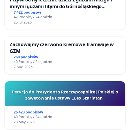
innymi guzami litymi do Górnośląskiego
Centrum Zdrowia Dziecka w Katowicach
7 422 podpisów
42 Podpisy / 24 godzin
25 Jul 2026
Zachowajmy czerwono-kremowe tramwaje w
GZM
260 podpisów
40 Podpisy / 24 godzin
7 Aug 2026
Petycja do Prezydenta Rzeczypospolitej Polskiej o
zawetowanie ustawy „Lex Szarlatan”
26 423 podpisów
40 Podpisy / 24 godzin
23 May 2026