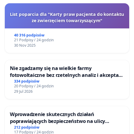
List poparcia dla "Karty praw pacjenta do kontaktu
ze zwierzęciem towarzyszącym"
40 316 podpisów
21 Podpisy / 24 godzin
30 Nov 2025
Nie zgadzamy się na wielkie farmy
fotowoltaiczne bez rzetelnych analiz i akceptacji
mieszkańców
334 podpisów
20 Podpisy / 24 godzin
29 Jul 2026
Wprowadzenie skutecznych działań
poprawiających bezpieczeństwo na ulicy
Żeromskiego w Otwocku
212 podpisów
17 Podpisy / 24 godzin