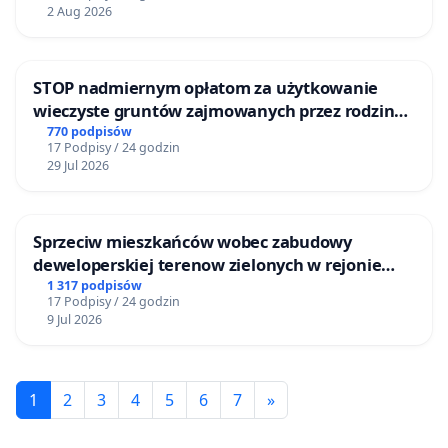
2 Aug 2026
STOP nadmiernym opłatom za użytkowanie
wieczyste gruntów zajmowanych przez rodzinne
ogrody działkowe.
770 podpisów
17 Podpisy / 24 godzin
29 Jul 2026
Sprzeciw mieszkańców wobec zabudowy
deweloperskiej terenow zielonych w rejonie
Bulwarów Straceńskich w Bielsku-Białej
1 317 podpisów
17 Podpisy / 24 godzin
9 Jul 2026
1
2
3
4
5
6
7
»