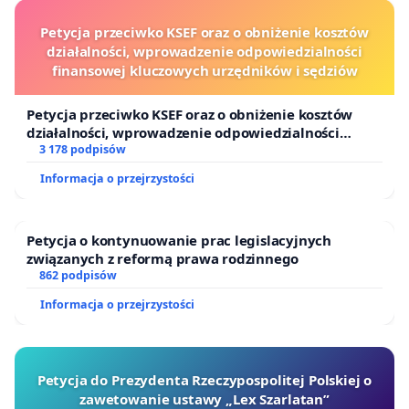
Petycja przeciwko KSEF oraz o obniżenie kosztów
działalności, wprowadzenie odpowiedzialności
finansowej kluczowych urzędników i sędziów
Petycja przeciwko KSEF oraz o obniżenie kosztów
działalności, wprowadzenie odpowiedzialności
finansowej kluczowych urzędników i sędziów
3 178 podpisów
Informacja o przejrzystości
Petycja o kontynuowanie prac legislacyjnych
związanych z reformą prawa rodzinnego
862 podpisów
Informacja o przejrzystości
Petycja do Prezydenta Rzeczypospolitej Polskiej o
zawetowanie ustawy „Lex Szarlatan”