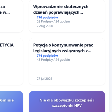
 za
Wprowadzenie skutecznych
ie w
działań poprawiających
ltury
bezpieczeństwo na ulicy
176 podpisów
52 Podpisy / 24 godzin
Żeromskiego w Otwocku
2 Aug 2026
PETYCJA
Petycja o kontynuowanie prac
legislacyjnych związanych z
KIEJ
reformą prawa rodzinnego
774 podpisów
43 Podpisy / 24 godzin
27 Jul 2026
 Gminie
Nie dla obowiązku szczepień i
szczepionki HPV