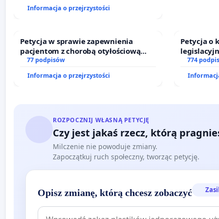
finansowej kluczowych urzędników i
Informacja o przejrzystości
sędziów
Petycja w sprawie zapewnienia
Petycja o
pacjentom z chorobą otyłościową
legislacyj
dostępu do kompleksowego leczenia
77 podpisów
prawa rod
774 podpi
oraz programów profilaktycznych.
Informacja o przejrzystości
Informacja
ROZPOCZNIJ WŁASNĄ PETYCJĘ
Czy jest jakaś rzecz, którą pragni
Milczenie nie powoduje zmiany.
Zapoczątkuj ruch społeczny, tworząc petycję.
Zasi
Opisz zmianę, którą chcesz zobaczyć