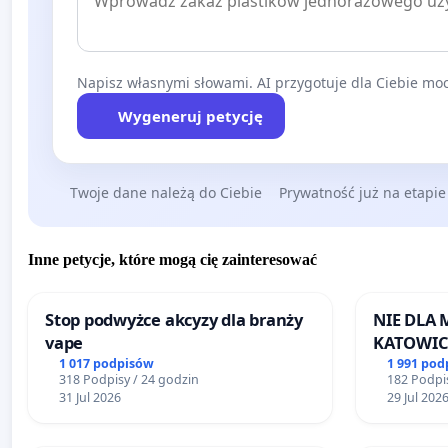
Napisz własnymi słowami. AI przygotuje dla Ciebie moc
Wygeneruj petycję
Twoje dane należą do Ciebie
Prywatność już na etapie
Inne petycje, które mogą cię zainteresować
Stop podwyżce akcyzy dla branży
NIE DLA
vape
KATOWIC
1 017 podpisów
1 991 pod
318 Podpisy / 24 godzin
182 Podpis
31 Jul 2026
29 Jul 202