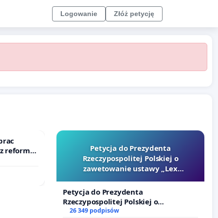
Logowanie
Złóż petycję
prac
Petycja do Prezydenta
 z reformą
Rzeczypospolitej Polskiej o
zawetowanie ustawy „Lex
Szarlatan”
Petycja do Prezydenta
Rzeczypospolitej Polskiej o
zawetowanie ustawy „Lex Szarlatan”
26 349 podpisów