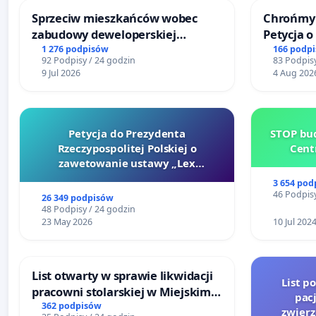
Sprzeciw mieszkańców wobec
Chrońmy 
zabudowy deweloperskiej
Petycja 
terenow zielonych w rejonie
1 276 podpisów
166 podp
92 Podpisy / 24 godzin
83 Podpisy
Bulwarów Straceńskich w Bielsku-
9 Jul 2026
4 Aug 202
Białej
Petycja do Prezydenta
STOP bud
Rzeczypospolitej Polskiej o
Cent
zawetowanie ustawy „Lex
Szarlatan”
3 654 pod
46 Podpisy
26 349 podpisów
48 Podpisy / 24 godzin
23 May 2026
10 Jul 202
List otwarty w sprawie likwidacji
List p
pracowni stolarskiej w Miejskim
pac
Teatrze Miniatura w Gdańsku
362 podpisów
zwier