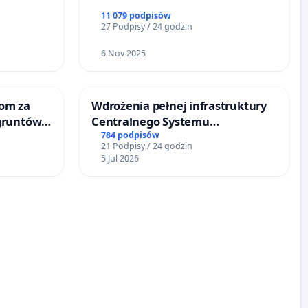
11 079 podpisów
27 Podpisy / 24 godzin
6 Nov 2025
om za
Wdrożenia pełnej infrastruktury
gruntów
Centralnego Systemu
inne
Dynamicznej Informacji
784 podpisów
21 Podpisy / 24 godzin
Pasażerskiej (CSDiP) na stacji
5 Jul 2026
kolejowej w Łomży