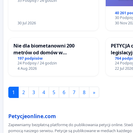
35 Podpisy / 24 godzin
40 261 po
30 Podpisy
30 Jul 2026
30 Nov 20
Nie dla biometanowni 200
PETYCJA 
metrów od domów w
legislacy
Biernatkach, gm. Wądroże
narażają
197 podpisów
764 podp
24 Podpisy / 24 godzin
24 Podpisy
Wielkie
4 Aug 2026
22 Jul 202
1
2
3
4
5
6
7
8
»
Petycjeonline.com
Zapewniamy bezpłatną platformę do publikowania petycji online. Stwór
pomocą naszego serwisu. Petycje są publikowane w mediach każdego dni