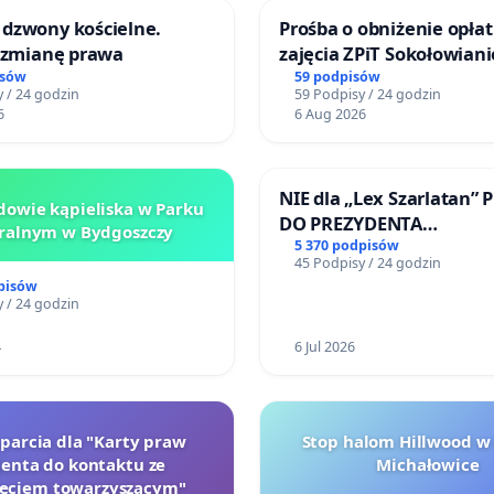
dzwony kościelne.
Prośba o obniżenie opłat
o zmianę prawa
zajęcia ZPiT Sokołowian
Sokołowskim Ośrodku Ku
isów
59 podpisów
 / 24 godzin
59 Podpisy / 24 godzin
6
6 Aug 2026
NIE dla „Lex Szarlatan” 
owie kąpieliska w Parku
DO PREZYDENTA
ralnym w Bydgoszczy
RZECZYPOSPOLITEJ POLS
5 370 podpisów
45 Podpisy / 24 godzin
pisów
 / 24 godzin
4
6 Jul 2026
oparcia dla "Karty praw
Stop halom Hillwood w
jenta do kontaktu ze
Michałowice
zęciem towarzyszącym"