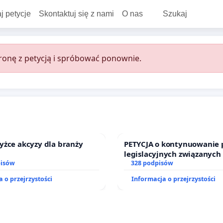
j petycje
Skontaktuj się z nami
O nas
Szukaj
onę z petycją i spróbować ponownie.
yżce akcyzy dla branży
PETYCJA o kontynuowanie 
legislacyjnych związanych
pisów
prawa rodzinnego
328 podpisów
 o przejrzystości
Informacja o przejrzystości