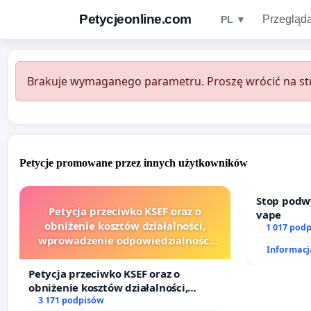
Petycjeonline.com
Przegląda
PL ▼
Brakuje wymaganego parametru. Proszę wrócić na str
Petycje promowane przez innych użytkowników
Stop podw
Petycja przeciwko KSEF oraz o
vape
obniżenie kosztów działalności,
1 017 pod
wprowadzenie odpowiedzialności
Informacja
finansowej kluczowych urzędników i
sędziów
Petycja przeciwko KSEF oraz o
obniżenie kosztów działalności,
wprowadzenie odpowiedzialności
3 171 podpisów