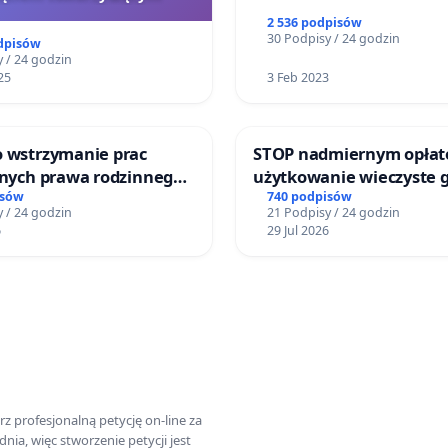
2 536 podpisów
30 Podpisy / 24 godzin
dpisów
 / 24 godzin
25
3 Feb 2023
o wstrzymanie prac
STOP nadmiernym opłat
jnych prawa rodzinnego
użytkowanie wieczyste 
cych ofiary przemocy
zajmowanych przez rodz
isów
740 podpisów
 / 24 godzin
21 Podpisy / 24 godzin
ogrody działkowe.
6
29 Jul 2026
z profesjonalną petycję on-line za
a, więc stworzenie petycji jest