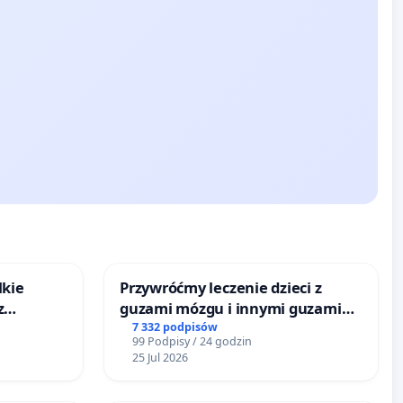
lkie
Przywróćmy leczenie dzieci z
z
guzami mózgu i innymi guzami
tacji
litymi do Górnośląskiego
7 332 podpisów
99 Podpisy / 24 godzin
Centrum Zdrowia Dziecka w
25 Jul 2026
Katowicach