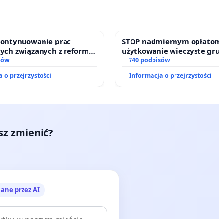
 kontynuowanie prac
STOP nadmiernym opłatom
nych związanych z reformą
użytkowanie wieczyste gr
zinnego
sów
zajmowanych przez rodzin
740 podpisów
działkowe.
 o przejrzystości
Informacja o przejrzystości
esz zmienić?
lane przez AI