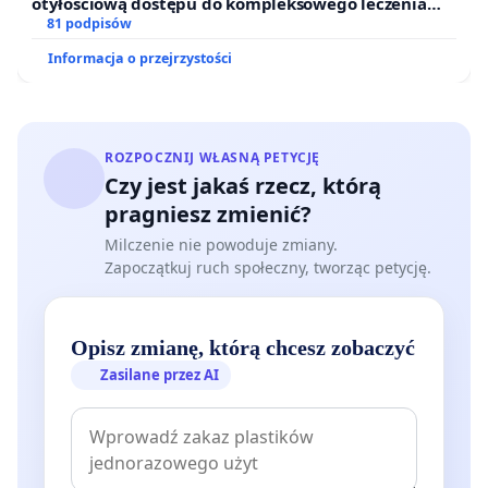
otyłościową dostępu do kompleksowego leczenia
oraz programów profilaktycznych.
81 podpisów
Informacja o przejrzystości
ROZPOCZNIJ WŁASNĄ PETYCJĘ
Czy jest jakaś rzecz, którą
pragniesz zmienić?
Milczenie nie powoduje zmiany.
Zapoczątkuj ruch społeczny, tworząc petycję.
Opisz zmianę, którą chcesz zobaczyć
Zasilane przez AI