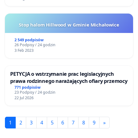
Stop halom Hillwood w Gminie Michałowice
2 549 podpisów
26 Podpisy / 24 godzin
3 Feb 2023
PETYCJA o wstrzymanie prac legislacyjnych
prawa rodzinnego narażających ofiary przemocy
771 podpisów
23 Podpisy / 24 godzin
22 Jul 2026
1
2
3
4
5
6
7
8
9
»