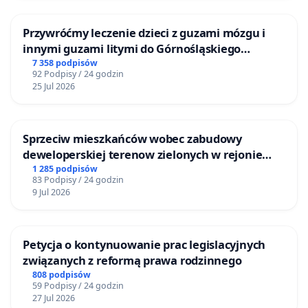
Przywróćmy leczenie dzieci z guzami mózgu i
innymi guzami litymi do Górnośląskiego
Centrum Zdrowia Dziecka w Katowicach
7 358 podpisów
92 Podpisy / 24 godzin
25 Jul 2026
Sprzeciw mieszkańców wobec zabudowy
deweloperskiej terenow zielonych w rejonie
Bulwarów Straceńskich w Bielsku-Białej
1 285 podpisów
83 Podpisy / 24 godzin
9 Jul 2026
Petycja o kontynuowanie prac legislacyjnych
związanych z reformą prawa rodzinnego
808 podpisów
59 Podpisy / 24 godzin
27 Jul 2026