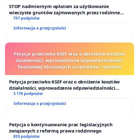
STOP nadmiernym opłatom za użytkowanie
wieczyste gruntów zajmowanych przez rodzinne
ogrody działkowe.
757 podpisów
Informacja o przejrzystości
Petycja przeciwko KSEF oraz o obniżenie kosztów
działalności, wprowadzenie odpowiedzialności
finansowej kluczowych urzędników i sędziów
Petycja przeciwko KSEF oraz o obniżenie kosztów
działalności, wprowadzenie odpowiedzialności
finansowej kluczowych urzędników i sędziów
3 176 podpisów
Informacja o przejrzystości
Petycja o kontynuowanie prac legislacyjnych
związanych z reformą prawa rodzinnego
833 podpisów