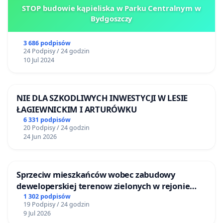
STOP budowie kąpieliska w Parku Centralnym w
Bydgoszczy
3 686 podpisów
24 Podpisy / 24 godzin
10 Jul 2024
NIE DLA SZKODLIWYCH INWESTYCJI W LESIE
ŁAGIEWNICKIM I ARTURÓWKU
6 331 podpisów
20 Podpisy / 24 godzin
24 Jun 2026
Sprzeciw mieszkańców wobec zabudowy
deweloperskiej terenow zielonych w rejonie
Bulwarów Straceńskich w Bielsku-Białej
1 302 podpisów
19 Podpisy / 24 godzin
9 Jul 2026