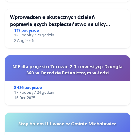
Wprowadzenie skutecznych działań
poprawiających bezpieczeństwo na ulicy
Żeromskiego w Otwocku
197 podpisów
18 Podpisy / 24 godzin
2 Aug 2026
NIE dla projektu Zdrowie 2.0 i inwestycji Dżungla
360 w Ogrodzie Botanicznym w Łodzi
8 486 podpisów
17 Podpisy / 24 godzin
16 Dec 2025
Stop halom Hillwood w Gminie Michałowice