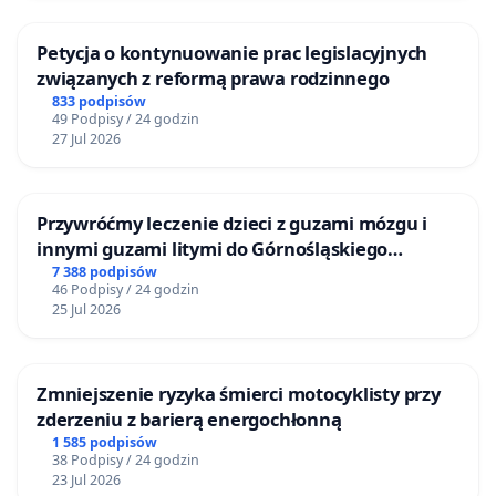
Petycja o kontynuowanie prac legislacyjnych
związanych z reformą prawa rodzinnego
833 podpisów
49 Podpisy / 24 godzin
27 Jul 2026
Przywróćmy leczenie dzieci z guzami mózgu i
innymi guzami litymi do Górnośląskiego
Centrum Zdrowia Dziecka w Katowicach
7 388 podpisów
46 Podpisy / 24 godzin
25 Jul 2026
Zmniejszenie ryzyka śmierci motocyklisty przy
zderzeniu z barierą energochłonną
1 585 podpisów
38 Podpisy / 24 godzin
23 Jul 2026