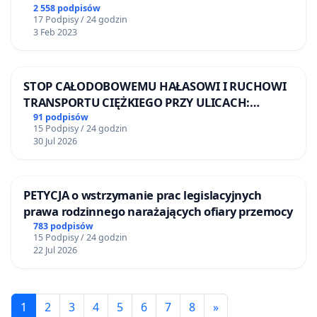
2 558 podpisów
17 Podpisy / 24 godzin
3 Feb 2023
STOP CAŁODOBOWEMU HAŁASOWI I RUCHOWI
TRANSPORTU CIĘŻKIEGO PRZY ULICACH:
DRUCKIEGO-LUBECKIEGO, STALMACHA I
91 podpisów
15 Podpisy / 24 godzin
RUGIAŃSKIEJ
30 Jul 2026
PETYCJA o wstrzymanie prac legislacyjnych
prawa rodzinnego narażających ofiary przemocy
783 podpisów
15 Podpisy / 24 godzin
22 Jul 2026
1
2
3
4
5
6
7
8
»