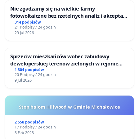
Nie zgadzamy się na wielkie farmy
fotowoltaiczne bez rzetelnych analiz i akceptacji
mieszkańców
314 podpisów
21 Podpisy / 24 godzin
29 Jul 2026
Sprzeciw mieszkańców wobec zabudowy
deweloperskiej terenow zielonych w rejonie
Bulwarów Straceńskich w Bielsku-Białej
1 304 podpisów
20 Podpisy / 24 godzin
9 Jul 2026
Stop halom Hillwood w Gminie Michałowice
2 558 podpisów
17 Podpisy / 24 godzin
3 Feb 2023