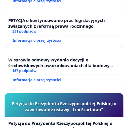
Informacja o przejrzystości
PETYCJA o kontynuowanie prac legislacyjnych
związanych z reformą prawa rodzinnego
331 podpisów
Informacja o przejrzystości
W sprawie odmowy wydania decyzji o
środowiskowych uwarunkowaniach dla budowy
zakładu wytwarzania biometanu „Krynki” w
157 podpisów
Ostrowiu Południowym oraz ochrony mieszkańców i
Informacja o przejrzystości
Puszczy Knyszyńskiej
Petycja do Prezydenta Rzeczypospolitej Polskiej o
zawetowanie ustawy „Lex Szarlatan”
Petycja do Prezydenta Rzeczypospolitej Polskiej o