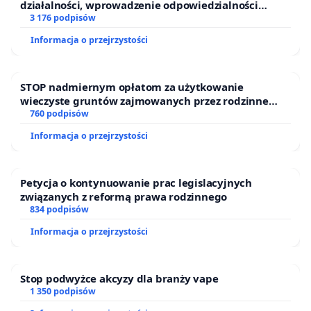
działalności, wprowadzenie odpowiedzialności
finansowej kluczowych urzędników i sędziów
3 176 podpisów
Informacja o przejrzystości
STOP nadmiernym opłatom za użytkowanie
wieczyste gruntów zajmowanych przez rodzinne
ogrody działkowe.
760 podpisów
Informacja o przejrzystości
Petycja o kontynuowanie prac legislacyjnych
związanych z reformą prawa rodzinnego
834 podpisów
Informacja o przejrzystości
Stop podwyżce akcyzy dla branży vape
1 350 podpisów