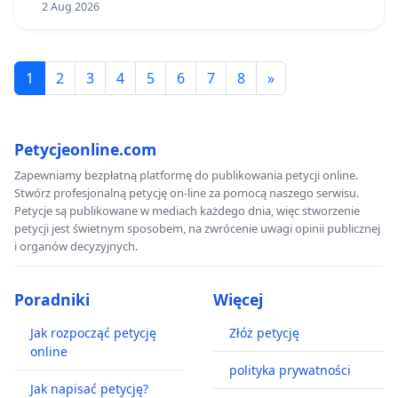
2 Aug 2026
1
2
3
4
5
6
7
8
»
Petycjeonline.com
Zapewniamy bezpłatną platformę do publikowania petycji online.
Stwórz profesjonalną petycję on-line za pomocą naszego serwisu.
Petycje są publikowane w mediach każdego dnia, więc stworzenie
petycji jest świetnym sposobem, na zwrócenie uwagi opinii publicznej
i organów decyzyjnych.
Poradniki
Więcej
Jak rozpocząć petycję
Złóż petycję
online
polityka prywatności
Jak napisać petycję?