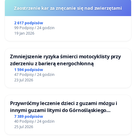
Zaostrzenie kar za znęcanie się nad zwierzętami
2 617 podpisów
99 Podpisy / 24 godzin
19 Jan 2026
Zmniejszenie ryzyka śmierci motocyklisty przy
zderzeniu z barierą energochłonną
1 594 podpisów
47 Podpisy / 24 godzin
23 Jul 2026
Przywróćmy leczenie dzieci z guzami mózgu i
innymi guzami litymi do Górnośląskiego
Centrum Zdrowia Dziecka w Katowicach
7 389 podpisów
40 Podpisy / 24 godzin
25 Jul 2026