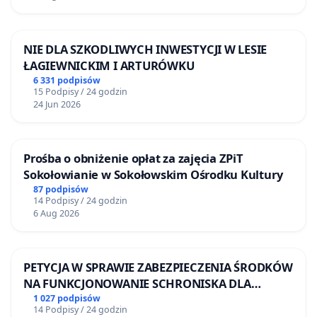
NIE DLA SZKODLIWYCH INWESTYCJI W LESIE
ŁAGIEWNICKIM I ARTURÓWKU
6 331 podpisów
15 Podpisy / 24 godzin
24 Jun 2026
Prośba o obniżenie opłat za zajęcia ZPiT
Sokołowianie w Sokołowskim Ośrodku Kultury
87 podpisów
14 Podpisy / 24 godzin
6 Aug 2026
PETYCJA W SPRAWIE ZABEZPIECZENIA ŚRODKÓW
NA FUNKCJONOWANIE SCHRONISKA DLA
BEZDOMNYCH ZWIERZĄT W SKARYSZEWIE
1 027 podpisów
14 Podpisy / 24 godzin