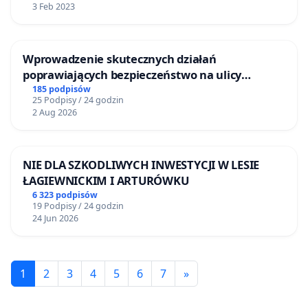
3 Feb 2023
Wprowadzenie skutecznych działań
poprawiających bezpieczeństwo na ulicy
Żeromskiego w Otwocku
185 podpisów
25 Podpisy / 24 godzin
2 Aug 2026
NIE DLA SZKODLIWYCH INWESTYCJI W LESIE
ŁAGIEWNICKIM I ARTURÓWKU
6 323 podpisów
19 Podpisy / 24 godzin
24 Jun 2026
1
2
3
4
5
6
7
»