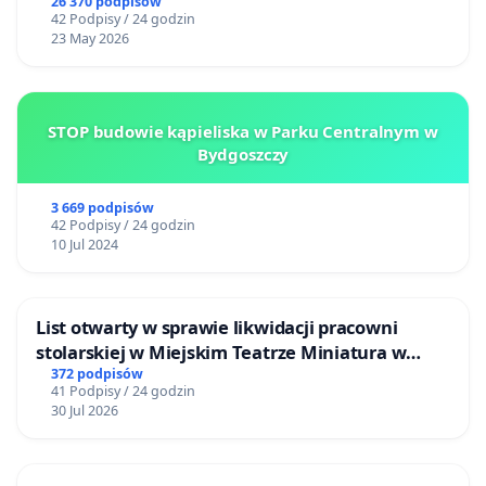
26 370 podpisów
42 Podpisy / 24 godzin
23 May 2026
STOP budowie kąpieliska w Parku Centralnym w
Bydgoszczy
3 669 podpisów
42 Podpisy / 24 godzin
10 Jul 2024
List otwarty w sprawie likwidacji pracowni
stolarskiej w Miejskim Teatrze Miniatura w
Gdańsku
372 podpisów
41 Podpisy / 24 godzin
30 Jul 2026