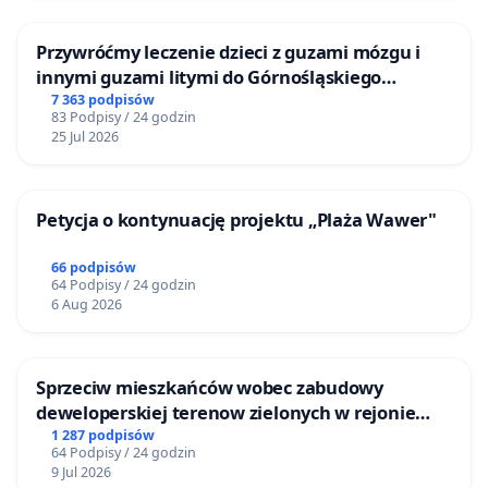
Przywróćmy leczenie dzieci z guzami mózgu i
innymi guzami litymi do Górnośląskiego
Centrum Zdrowia Dziecka w Katowicach
7 363 podpisów
83 Podpisy / 24 godzin
25 Jul 2026
Petycja o kontynuację projektu „Plaża Wawer"
66 podpisów
64 Podpisy / 24 godzin
6 Aug 2026
Sprzeciw mieszkańców wobec zabudowy
deweloperskiej terenow zielonych w rejonie
Bulwarów Straceńskich w Bielsku-Białej
1 287 podpisów
64 Podpisy / 24 godzin
9 Jul 2026