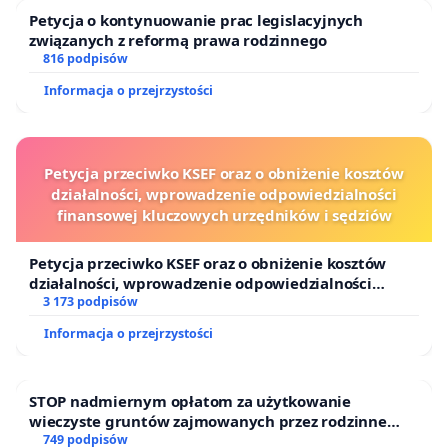
Petycja o kontynuowanie prac legislacyjnych
związanych z reformą prawa rodzinnego
816 podpisów
Informacja o przejrzystości
Petycja przeciwko KSEF oraz o obniżenie kosztów
działalności, wprowadzenie odpowiedzialności
finansowej kluczowych urzędników i sędziów
Petycja przeciwko KSEF oraz o obniżenie kosztów
działalności, wprowadzenie odpowiedzialności
finansowej kluczowych urzędników i sędziów
3 173 podpisów
Informacja o przejrzystości
STOP nadmiernym opłatom za użytkowanie
wieczyste gruntów zajmowanych przez rodzinne
ogrody działkowe.
749 podpisów