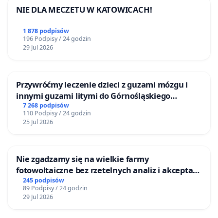
NIE DLA MECZETU W KATOWICACH!
1 878 podpisów
196 Podpisy / 24 godzin
29 Jul 2026
Przywróćmy leczenie dzieci z guzami mózgu i
innymi guzami litymi do Górnośląskiego
Centrum Zdrowia Dziecka w Katowicach
7 268 podpisów
110 Podpisy / 24 godzin
25 Jul 2026
Nie zgadzamy się na wielkie farmy
fotowoltaiczne bez rzetelnych analiz i akceptacji
mieszkańców
245 podpisów
89 Podpisy / 24 godzin
29 Jul 2026