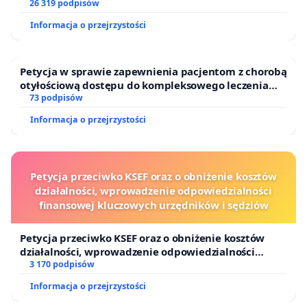
26 319 podpisów
Informacja o przejrzystości
Petycja w sprawie zapewnienia pacjentom z chorobą
otyłościową dostępu do kompleksowego leczenia
oraz programów profilaktycznych.
73 podpisów
Informacja o przejrzystości
Petycja przeciwko KSEF oraz o obniżenie kosztów
działalności, wprowadzenie odpowiedzialności
finansowej kluczowych urzędników i sędziów
Petycja przeciwko KSEF oraz o obniżenie kosztów
działalności, wprowadzenie odpowiedzialności
finansowej kluczowych urzędników i sędziów
3 170 podpisów
Informacja o przejrzystości