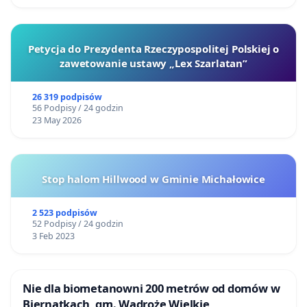
Petycja do Prezydenta Rzeczypospolitej Polskiej o
zawetowanie ustawy „Lex Szarlatan”
26 319 podpisów
56 Podpisy / 24 godzin
23 May 2026
Stop halom Hillwood w Gminie Michałowice
2 523 podpisów
52 Podpisy / 24 godzin
3 Feb 2023
Nie dla biometanowni 200 metrów od domów w
Biernatkach, gm. Wądroże Wielkie