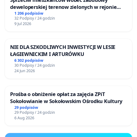
deweloperskiej terenow zielonych w rejonie
Bulwarów Straceńskich w Bielsku-Białej
1 206 podpisów
32 Podpisy / 24 godzin
9 Jul 2026
NIE DLA SZKODLIWYCH INWESTYCJI W LESIE
ŁAGIEWNICKIM I ARTURÓWKU
6 302 podpisów
30 Podpisy / 24 godzin
24 Jun 2026
Prośba o obniżenie opłat za zajęcia ZPiT
Sokołowianie w Sokołowskim Ośrodku Kultury
29 podpisów
29 Podpisy / 24 godzin
6 Aug 2026