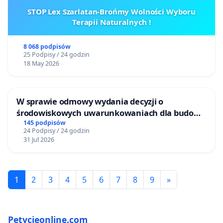
STOP Lex Szarlatan-Brońmy Wolności Wyboru
Terapii Naturalnych !
8 068 podpisów
25 Podpisy / 24 godzin
18 May 2026
W sprawie odmowy wydania decyzji o
środowiskowych uwarunkowaniach dla budowy
zakładu wytwarzania biometanu „Krynki” w
145 podpisów
24 Podpisy / 24 godzin
Ostrowiu Południowym oraz ochrony
31 Jul 2026
mieszkańców i Puszczy Knyszyńskiej
1
2
3
4
5
6
7
8
9
»
Petycjeonline.com