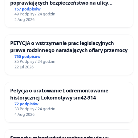
poprawiających bezpieczeństwo na ulicy
Żeromskiego w Otwocku
157 podpisów
49 Podpisy / 24 godzin
2 Aug 2026
PETYCJA o wstrzymanie prac legislacyjnych
prawa rodzinnego narażających ofiary przemocy
750 podpisów
35 Podpisy / 24 godzin
22 Jul 2026
Petycja o uratowanie I odremontowanie
historycznej Lokomotywy sm42-914
72 podpisów
33 Podpisy / 24 godzin
4 Aug 2026
Sprzeciw mieszkańców wobec zabudowy