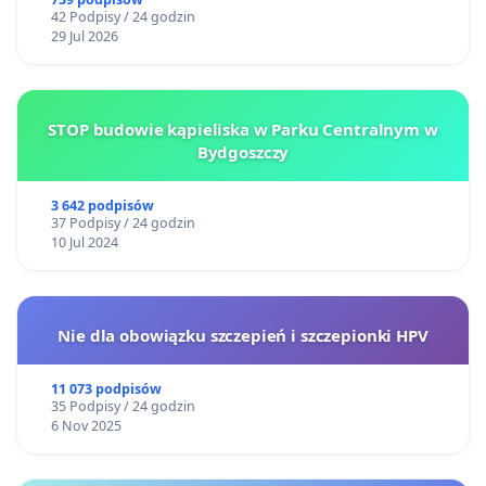
ogrody działkowe.
42 Podpisy / 24 godzin
29 Jul 2026
STOP budowie kąpieliska w Parku Centralnym w
Bydgoszczy
3 642 podpisów
37 Podpisy / 24 godzin
10 Jul 2024
Nie dla obowiązku szczepień i szczepionki HPV
11 073 podpisów
35 Podpisy / 24 godzin
6 Nov 2025