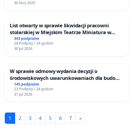
30 Nov 2025
List otwarty w sprawie likwidacji pracowni
stolarskiej w Miejskim Teatrze Miniatura w
Gdańsku
343 podpisów
24 Podpisy / 24 godzin
30 Jul 2026
W sprawie odmowy wydania decyzji o
środowiskowych uwarunkowaniach dla budowy
zakładu wytwarzania biometanu „Krynki” w
145 podpisów
23 Podpisy / 24 godzin
Ostrowiu Południowym oraz ochrony
31 Jul 2026
mieszkańców i Puszczy Knyszyńskiej
1
2
3
4
5
6
7
»