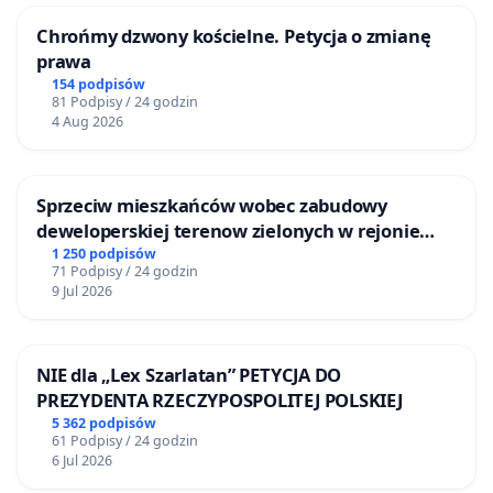
Chrońmy dzwony kościelne. Petycja o zmianę
prawa
154 podpisów
81 Podpisy / 24 godzin
4 Aug 2026
Sprzeciw mieszkańców wobec zabudowy
deweloperskiej terenow zielonych w rejonie
Bulwarów Straceńskich w Bielsku-Białej
1 250 podpisów
71 Podpisy / 24 godzin
9 Jul 2026
NIE dla „Lex Szarlatan” PETYCJA DO
PREZYDENTA RZECZYPOSPOLITEJ POLSKIEJ
5 362 podpisów
61 Podpisy / 24 godzin
6 Jul 2026