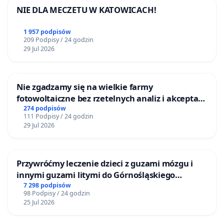
NIE DLA MECZETU W KATOWICACH!
1 957 podpisów
209 Podpisy / 24 godzin
29 Jul 2026
Nie zgadzamy się na wielkie farmy
fotowoltaiczne bez rzetelnych analiz i akceptacji
mieszkańców
274 podpisów
111 Podpisy / 24 godzin
29 Jul 2026
Przywróćmy leczenie dzieci z guzami mózgu i
innymi guzami litymi do Górnośląskiego
Centrum Zdrowia Dziecka w Katowicach
7 298 podpisów
98 Podpisy / 24 godzin
25 Jul 2026