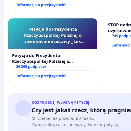
finansowej kluczowych urzędników i
Informacja o przejrzystości
sędziów
STOP nadm
Petycja do Prezydenta
użytkowan
Rzeczypospolitej Polskiej o
zajmowany
749 podpi
zawetowanie ustawy „Lex
działkowe.
Informacja
Szarlatan”
Petycja do Prezydenta
Rzeczypospolitej Polskiej o
zawetowanie ustawy „Lex Szarlatan”
26 365 podpisów
Informacja o przejrzystości
ROZPOCZNIJ WŁASNĄ PETYCJĘ
Czy jest jakaś rzecz, którą pragni
Milczenie nie powoduje zmiany.
Zapoczątkuj ruch społeczny, tworząc petycję.