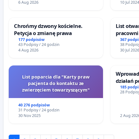
6 Aug 2026
10 Jul 202
Chrońmy dzwony kościelne.
List otwa
Petycja o zmianę prawa
pracowni 
Teatrze 
177 podpisów
367 podp
43 Podpisy / 24 godzin
38 Podpisy
4 Aug 2026
30 Jul 202
Wprowadz
List poparcia dla "Karty praw
działań 
pacjenta do kontaktu ze
bezpiecze
185 podp
zwierzęciem towarzyszącym"
28 Podpisy
Żeromski
40 276 podpisów
31 Podpisy / 24 godzin
30 Nov 2025
2 Aug 202