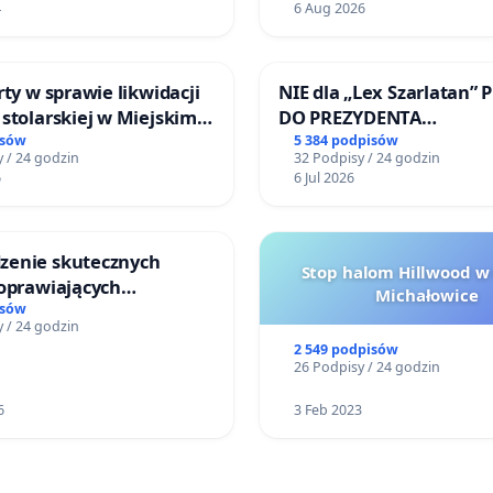
4
6 Aug 2026
rty w sprawie likwidacji
NIE dla „Lex Szarlatan” 
stolarskiej w Miejskim
DO PREZYDENTA
Miniatura w Gdańsku
RZECZYPOSPOLITEJ POLS
isów
5 384 podpisów
 / 24 godzin
32 Podpisy / 24 godzin
6
6 Jul 2026
enie skutecznych
Stop halom Hillwood w
poprawiających
Michałowice
ństwo na ulicy
isów
 / 24 godzin
ego w Otwocku
2 549 podpisów
26 Podpisy / 24 godzin
6
3 Feb 2023