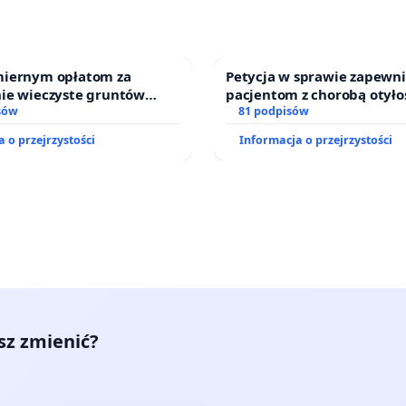
iernym opłatom za
Petycja w sprawie zapewn
ie wieczyste gruntów
pacjentom z chorobą otyło
ch przez rodzinne ogrody
sów
dostępu do kompleksowego
81 podpisów
oraz programów profilakty
 o przejrzystości
Informacja o przejrzystości
esz zmienić?