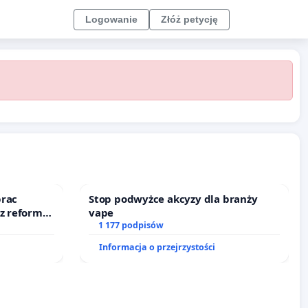
Logowanie
Złóż petycję
prac
Stop podwyżce akcyzy dla branży
 z reformą
vape
1 177 podpisów
Informacja o przejrzystości