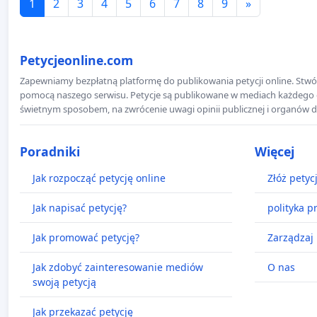
1
2
3
4
5
6
7
8
9
»
Petycjeonline.com
Zapewniamy bezpłatną platformę do publikowania petycji online. Stwór
pomocą naszego serwisu. Petycje są publikowane w mediach każdego dni
świetnym sposobem, na zwrócenie uwagi opinii publicznej i organów d
Poradniki
Więcej
Jak rozpocząć petycję online
Złóż petyc
Jak napisać petycję?
polityka p
Jak promować petycję?
Zarządzaj 
Jak zdobyć zainteresowanie mediów
O nas
swoją petycją
Jak przekazać petycję