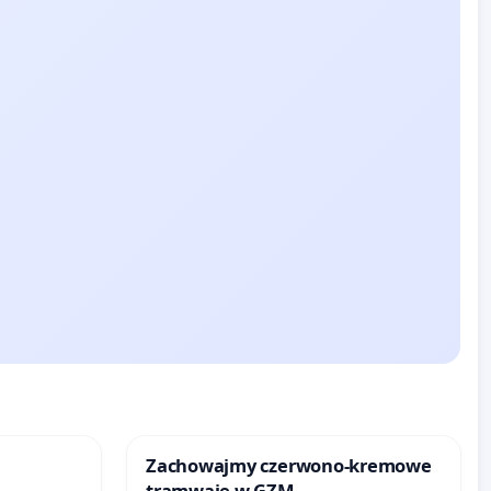
Zachowajmy czerwono-kremowe
tramwaje w GZM