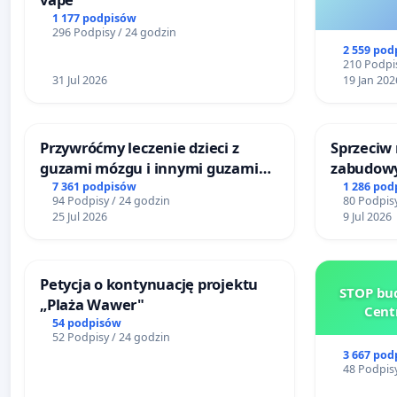
1 177 podpisów
296 Podpisy / 24 godzin
2 559 pod
210 Podpis
31 Jul 2026
19 Jan 202
Przywróćmy leczenie dzieci z
Sprzeciw
guzami mózgu i innymi guzami
zabudowy
litymi do Górnośląskiego
terenow z
7 361 podpisów
1 286 pod
94 Podpisy / 24 godzin
80 Podpisy
Centrum Zdrowia Dziecka w
Bulwarów
25 Jul 2026
9 Jul 2026
Katowicach
Białej
Petycja o kontynuację projektu
STOP bud
„Plaża Wawer"
Cent
54 podpisów
52 Podpisy / 24 godzin
3 667 pod
48 Podpisy