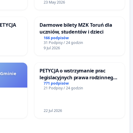
23 May 2026
PETYCJA
Darmowe bilety MZK Toruń dla
uczniów, studentów i dzieci
KIEJ
166 podpisów
31 Podpisy / 24 godzin
9 Jul 2026
PETYCJA o wstrzymanie prac
 Gminie
legislacyjnych prawa rodzinnego
narażających ofiary przemocy
771 podpisów
21 Podpisy / 24 godzin
22 Jul 2026