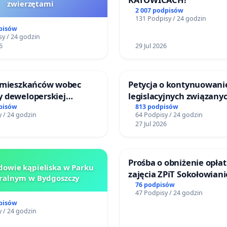
zwierzętami
2 007 podpisów
131 Podpisy / 24 godzin
pisów
y / 24 godzin
6
29 Jul 2026
 mieszkańców wobec
Petycja o kontynuowani
 deweloperskiej
legislacyjnych związanyc
ielonych w rejonie
reformą prawa rodzinne
pisów
813 podpisów
 / 24 godzin
64 Podpisy / 24 godzin
 Straceńskich w Bielsku-
27 Jul 2026
Prośba o obniżenie opłat
owie kąpieliska w Parku
zajęcia ZPiT Sokołowian
ralnym w Bydgoszczy
Sokołowskim Ośrodku Ku
76 podpisów
47 Podpisy / 24 godzin
pisów
 / 24 godzin