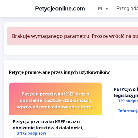
Petycjeonline.com
Przegląda
PL ▼
Brakuje wymaganego parametru. Proszę wrócić na str
Petycje promowane przez innych użytkowników
PETYCJA o
Petycja przeciwko KSEF oraz o
legislacyj
obniżenie kosztów działalności,
prawa rod
329 podpi
wprowadzenie odpowiedzialności
Informacja
finansowej kluczowych urzędników i
sędziów
Petycja przeciwko KSEF oraz o
obniżenie kosztów działalności,
wprowadzenie odpowiedzialności
3 172 podpisów