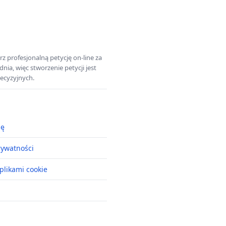
z profesjonalną petycję on-line za
a, więc stworzenie petycji jest
ecyzyjnych.
ję
rywatności
plikami cookie