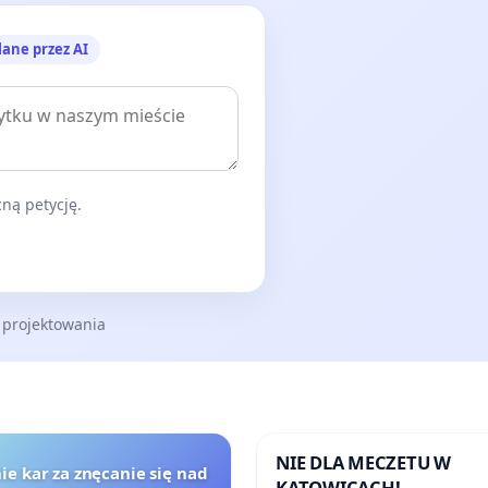
lane przez AI
ną petycję.
 projektowania
NIE DLA MECZETU W
ie kar za znęcanie się nad
KATOWICACH!