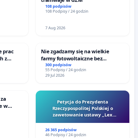
108 podpisów
108 Podpisy / 24 godzin
7 Aug 2026
e prac
Nie zgadzamy się na wielkie
h z
farmy fotowoltaiczne bez
go
rzetelnych analiz i akceptacji
300 podpisów
55 Podpisy / 24 godzin
mieszkańców
29 Jul 2026
 za
Petycja do Prezydenta
ie w
Rzeczypospolitej Polskiej o
ltury
zawetowanie ustawy „Lex
Szarlatan”
26 365 podpisów
46 Podpisy / 24 godzin