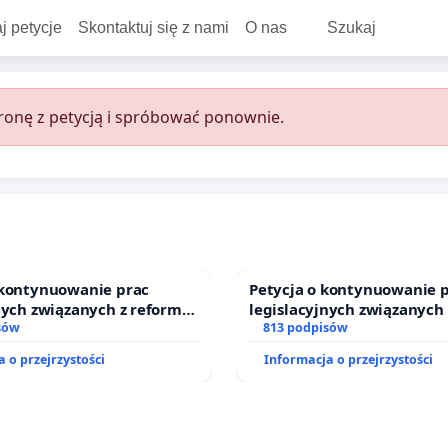
j petycje
Skontaktuj się z nami
O nas
Szukaj
onę z petycją i spróbować ponownie.
 kontynuowanie prac
Petycja o kontynuowanie 
nych związanych z reformą
legislacyjnych związanych
zinnego
sów
prawa rodzinnego
813 podpisów
 o przejrzystości
Informacja o przejrzystości