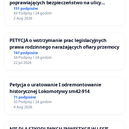
poprawiających bezpieczeństwo na ulicy
Żeromskiego w Otwocku
151 podpisów
43 Podpisy / 24 godzin
2 Aug 2026
PETYCJA o wstrzymanie prac legislacyjnych
prawa rodzinnego narażających ofiary przemocy
747 podpisów
34 Podpisy / 24 godzin
22 Jul 2026
Petycja o uratowanie I odremontowanie
historycznej Lokomotywy sm42-914
71 podpisów
32 Podpisy / 24 godzin
4 Aug 2026
NIE DLA SZKODLIWYCH INWESTYCJI W LESIE