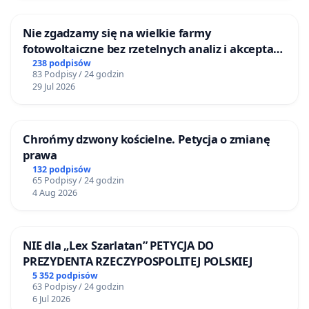
Nie zgadzamy się na wielkie farmy
fotowoltaiczne bez rzetelnych analiz i akceptacji
mieszkańców
238 podpisów
83 Podpisy / 24 godzin
29 Jul 2026
Chrońmy dzwony kościelne. Petycja o zmianę
prawa
132 podpisów
65 Podpisy / 24 godzin
4 Aug 2026
NIE dla „Lex Szarlatan” PETYCJA DO
PREZYDENTA RZECZYPOSPOLITEJ POLSKIEJ
5 352 podpisów
63 Podpisy / 24 godzin
6 Jul 2026