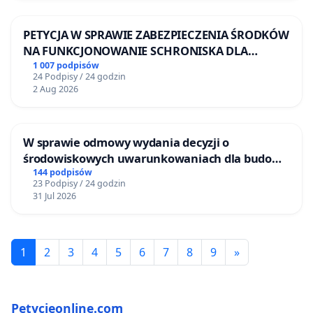
PETYCJA W SPRAWIE ZABEZPIECZENIA ŚRODKÓW
NA FUNKCJONOWANIE SCHRONISKA DLA
BEZDOMNYCH ZWIERZĄT W SKARYSZEWIE
1 007 podpisów
24 Podpisy / 24 godzin
2 Aug 2026
W sprawie odmowy wydania decyzji o
środowiskowych uwarunkowaniach dla budowy
zakładu wytwarzania biometanu „Krynki” w
144 podpisów
23 Podpisy / 24 godzin
Ostrowiu Południowym oraz ochrony
31 Jul 2026
mieszkańców i Puszczy Knyszyńskiej
1
2
3
4
5
6
7
8
9
»
Petycjeonline.com