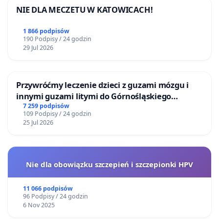
NIE DLA MECZETU W KATOWICACH!
1 866 podpisów
190 Podpisy / 24 godzin
29 Jul 2026
Przywróćmy leczenie dzieci z guzami mózgu i
innymi guzami litymi do Górnośląskiego
Centrum Zdrowia Dziecka w Katowicach
7 259 podpisów
109 Podpisy / 24 godzin
25 Jul 2026
Nie dla obowiązku szczepień i szczepionki HPV
11 066 podpisów
96 Podpisy / 24 godzin
6 Nov 2025