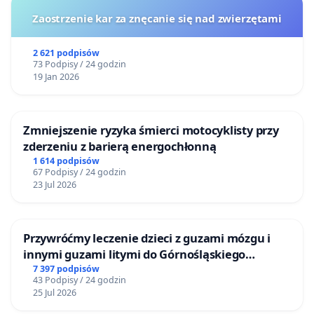
Zaostrzenie kar za znęcanie się nad zwierzętami
2 621 podpisów
73 Podpisy / 24 godzin
19 Jan 2026
Zmniejszenie ryzyka śmierci motocyklisty przy
zderzeniu z barierą energochłonną
1 614 podpisów
67 Podpisy / 24 godzin
23 Jul 2026
Przywróćmy leczenie dzieci z guzami mózgu i
innymi guzami litymi do Górnośląskiego
Centrum Zdrowia Dziecka w Katowicach
7 397 podpisów
43 Podpisy / 24 godzin
25 Jul 2026