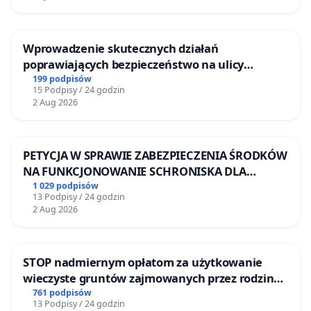
Wprowadzenie skutecznych działań
poprawiających bezpieczeństwo na ulicy
Żeromskiego w Otwocku
199 podpisów
15 Podpisy / 24 godzin
2 Aug 2026
PETYCJA W SPRAWIE ZABEZPIECZENIA ŚRODKÓW
NA FUNKCJONOWANIE SCHRONISKA DLA
BEZDOMNYCH ZWIERZĄT W SKARYSZEWIE
1 029 podpisów
13 Podpisy / 24 godzin
2 Aug 2026
STOP nadmiernym opłatom za użytkowanie
wieczyste gruntów zajmowanych przez rodzinne
ogrody działkowe.
761 podpisów
13 Podpisy / 24 godzin