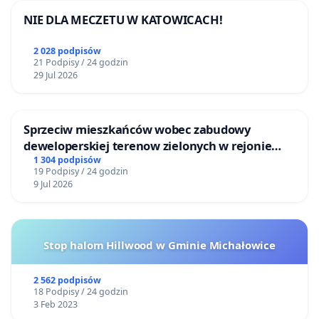
NIE DLA MECZETU W KATOWICACH!
2 028 podpisów
21 Podpisy / 24 godzin
29 Jul 2026
Sprzeciw mieszkańców wobec zabudowy
deweloperskiej terenow zielonych w rejonie
Bulwarów Straceńskich w Bielsku-Białej
1 304 podpisów
19 Podpisy / 24 godzin
9 Jul 2026
Stop halom Hillwood w Gminie Michałowice
2 562 podpisów
18 Podpisy / 24 godzin
3 Feb 2023