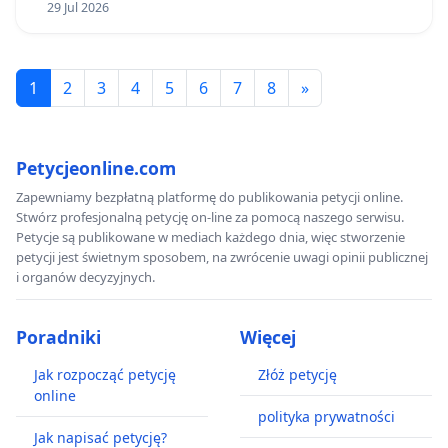
29 Jul 2026
1
2
3
4
5
6
7
8
»
Petycjeonline.com
Zapewniamy bezpłatną platformę do publikowania petycji online.
Stwórz profesjonalną petycję on-line za pomocą naszego serwisu.
Petycje są publikowane w mediach każdego dnia, więc stworzenie
petycji jest świetnym sposobem, na zwrócenie uwagi opinii publicznej
i organów decyzyjnych.
Poradniki
Więcej
Jak rozpocząć petycję
Złóż petycję
online
polityka prywatności
Jak napisać petycję?