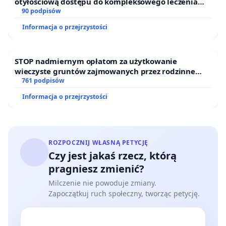
otyłościową dostępu do kompleksowego leczenia
oraz programów profilaktycznych.
90 podpisów
Informacja o przejrzystości
STOP nadmiernym opłatom za użytkowanie
wieczyste gruntów zajmowanych przez rodzinne
ogrody działkowe.
761 podpisów
Informacja o przejrzystości
ROZPOCZNIJ WŁASNĄ PETYCJĘ
Czy jest jakaś rzecz, którą
pragniesz zmienić?
Milczenie nie powoduje zmiany.
Zapoczątkuj ruch społeczny, tworząc petycję.