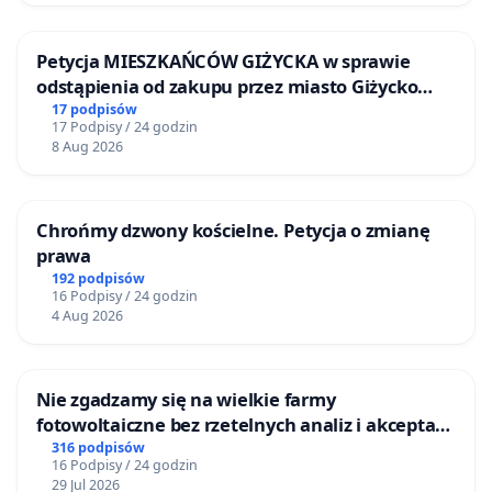
Petycja MIESZKAŃCÓW GIŻYCKA w sprawie
odstąpienia od zakupu przez miasto Giżycko
nieruchomości położonej nad jeziorem Niegocin
17 podpisów
17 Podpisy / 24 godzin
8 Aug 2026
Chrońmy dzwony kościelne. Petycja o zmianę
prawa
192 podpisów
16 Podpisy / 24 godzin
4 Aug 2026
Nie zgadzamy się na wielkie farmy
fotowoltaiczne bez rzetelnych analiz i akceptacji
mieszkańców
316 podpisów
16 Podpisy / 24 godzin
29 Jul 2026