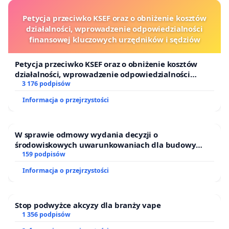
Petycja przeciwko KSEF oraz o obniżenie kosztów
działalności, wprowadzenie odpowiedzialności
finansowej kluczowych urzędników i sędziów
Petycja przeciwko KSEF oraz o obniżenie kosztów
działalności, wprowadzenie odpowiedzialności
finansowej kluczowych urzędników i sędziów
3 176 podpisów
Informacja o przejrzystości
W sprawie odmowy wydania decyzji o
środowiskowych uwarunkowaniach dla budowy
zakładu wytwarzania biometanu „Krynki” w
159 podpisów
Ostrowiu Południowym oraz ochrony mieszkańców i
Informacja o przejrzystości
Puszczy Knyszyńskiej
Stop podwyżce akcyzy dla branży vape
1 356 podpisów