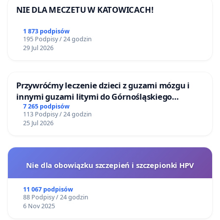
NIE DLA MECZETU W KATOWICACH!
1 873 podpisów
195 Podpisy / 24 godzin
29 Jul 2026
Przywróćmy leczenie dzieci z guzami mózgu i
innymi guzami litymi do Górnośląskiego
Centrum Zdrowia Dziecka w Katowicach
7 265 podpisów
113 Podpisy / 24 godzin
25 Jul 2026
Nie dla obowiązku szczepień i szczepionki HPV
11 067 podpisów
88 Podpisy / 24 godzin
6 Nov 2025