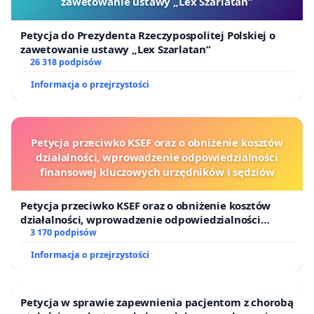
zawetowanie ustawy „Lex Szarlatan”
Petycja do Prezydenta Rzeczypospolitej Polskiej o
zawetowanie ustawy „Lex Szarlatan”
26 318 podpisów
Informacja o przejrzystości
Petycja przeciwko KSEF oraz o obniżenie kosztów
działalności, wprowadzenie odpowiedzialności
finansowej kluczowych urzędników i sędziów
Petycja przeciwko KSEF oraz o obniżenie kosztów
działalności, wprowadzenie odpowiedzialności
finansowej kluczowych urzędników i sędziów
3 170 podpisów
Informacja o przejrzystości
Petycja w sprawie zapewnienia pacjentom z chorobą