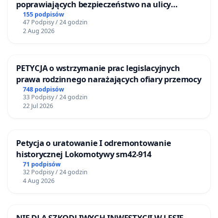
poprawiających bezpieczeństwo na ulicy
Żeromskiego w Otwocku
155 podpisów
47 Podpisy / 24 godzin
2 Aug 2026
PETYCJA o wstrzymanie prac legislacyjnych
prawa rodzinnego narażających ofiary przemocy
748 podpisów
33 Podpisy / 24 godzin
22 Jul 2026
Petycja o uratowanie I odremontowanie
historycznej Lokomotywy sm42-914
71 podpisów
32 Podpisy / 24 godzin
4 Aug 2026
NIE DLA SZKODLIWYCH INWESTYCJI W LESIE