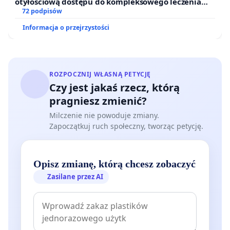
otyłościową dostępu do kompleksowego leczenia
oraz programów profilaktycznych.
72 podpisów
Informacja o przejrzystości
ROZPOCZNIJ WŁASNĄ PETYCJĘ
Czy jest jakaś rzecz, którą
pragniesz zmienić?
Milczenie nie powoduje zmiany.
Zapoczątkuj ruch społeczny, tworząc petycję.
Opisz zmianę, którą chcesz zobaczyć
Zasilane przez AI