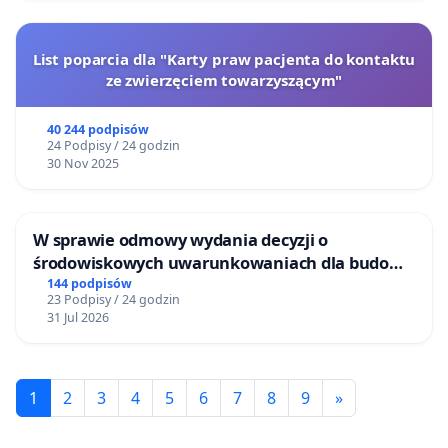
List poparcia dla "Karty praw pacjenta do kontaktu
ze zwierzęciem towarzyszącym"
40 244 podpisów
24 Podpisy / 24 godzin
30 Nov 2025
W sprawie odmowy wydania decyzji o
środowiskowych uwarunkowaniach dla budowy
zakładu wytwarzania biometanu „Krynki” w
144 podpisów
23 Podpisy / 24 godzin
Ostrowiu Południowym oraz ochrony
31 Jul 2026
mieszkańców i Puszczy Knyszyńskiej
1
2
3
4
5
6
7
8
9
»