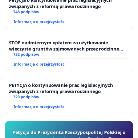
Petycja o kontynuowanie prac legislacyjnych
związanych z reformą prawa rodzinnego
748 podpisów
Informacja o przejrzystości
STOP nadmiernym opłatom za użytkowanie
wieczyste gruntów zajmowanych przez rodzinne
ogrody działkowe.
732 podpisów
Informacja o przejrzystości
PETYCJA o kontynuowanie prac legislacyjnych
związanych z reformą prawa rodzinnego
320 podpisów
Informacja o przejrzystości
Petycja do Prezydenta Rzeczypospolitej Polskiej o