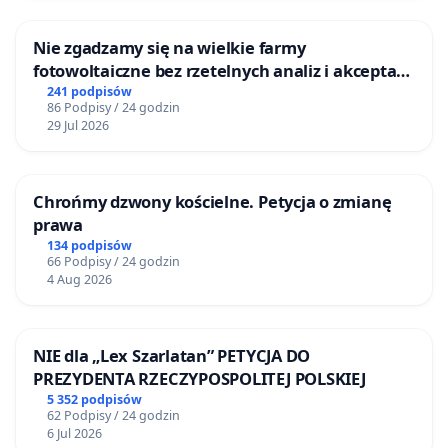
Nie zgadzamy się na wielkie farmy
fotowoltaiczne bez rzetelnych analiz i akceptacji
mieszkańców
241 podpisów
86 Podpisy / 24 godzin
29 Jul 2026
Chrońmy dzwony kościelne. Petycja o zmianę
prawa
134 podpisów
66 Podpisy / 24 godzin
4 Aug 2026
NIE dla „Lex Szarlatan” PETYCJA DO
PREZYDENTA RZECZYPOSPOLITEJ POLSKIEJ
5 352 podpisów
62 Podpisy / 24 godzin
6 Jul 2026