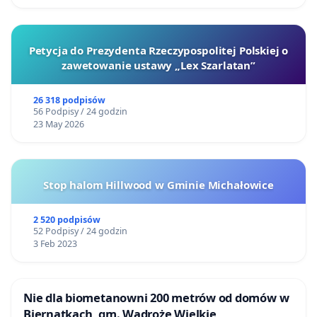
Petycja do Prezydenta Rzeczypospolitej Polskiej o
zawetowanie ustawy „Lex Szarlatan”
26 318 podpisów
56 Podpisy / 24 godzin
23 May 2026
Stop halom Hillwood w Gminie Michałowice
2 520 podpisów
52 Podpisy / 24 godzin
3 Feb 2023
Nie dla biometanowni 200 metrów od domów w
Biernatkach, gm. Wądroże Wielkie