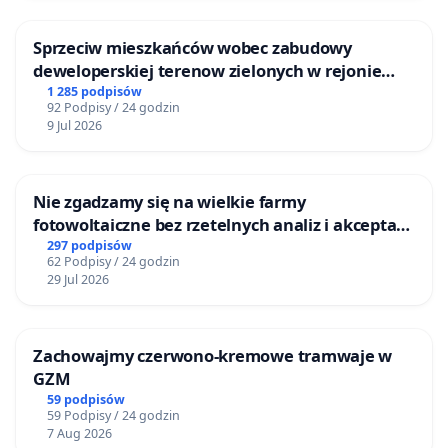
Sprzeciw mieszkańców wobec zabudowy
deweloperskiej terenow zielonych w rejonie
Bulwarów Straceńskich w Bielsku-Białej
1 285 podpisów
92 Podpisy / 24 godzin
9 Jul 2026
Nie zgadzamy się na wielkie farmy
fotowoltaiczne bez rzetelnych analiz i akceptacji
mieszkańców
297 podpisów
62 Podpisy / 24 godzin
29 Jul 2026
Zachowajmy czerwono-kremowe tramwaje w
GZM
59 podpisów
59 Podpisy / 24 godzin
7 Aug 2026