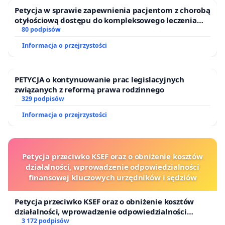
Petycja w sprawie zapewnienia pacjentom z chorobą
otyłościową dostępu do kompleksowego leczenia
oraz programów profilaktycznych.
80 podpisów
Informacja o przejrzystości
PETYCJA o kontynuowanie prac legislacyjnych
związanych z reformą prawa rodzinnego
329 podpisów
Informacja o przejrzystości
Petycja przeciwko KSEF oraz o obniżenie kosztów
działalności, wprowadzenie odpowiedzialności
finansowej kluczowych urzędników i sędziów
Petycja przeciwko KSEF oraz o obniżenie kosztów
działalności, wprowadzenie odpowiedzialności
finansowej kluczowych urzędników i sędziów
3 172 podpisów