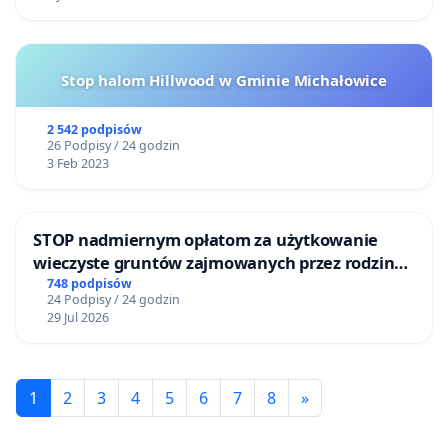
Stop halom Hillwood w Gminie Michałowice
2 542 podpisów
26 Podpisy / 24 godzin
3 Feb 2023
STOP nadmiernym opłatom za użytkowanie
wieczyste gruntów zajmowanych przez rodzinne
ogrody działkowe.
748 podpisów
24 Podpisy / 24 godzin
29 Jul 2026
1
2
3
4
5
6
7
8
»