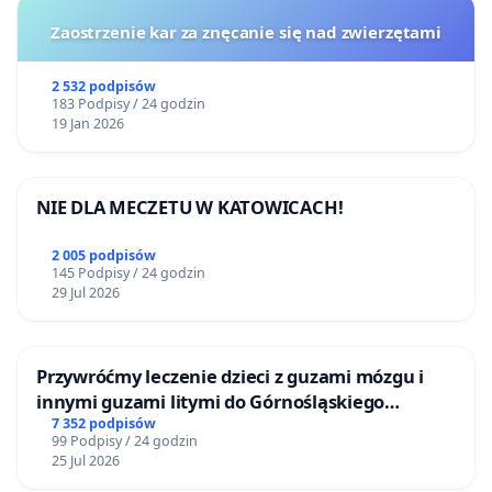
Zaostrzenie kar za znęcanie się nad zwierzętami
2 532 podpisów
183 Podpisy / 24 godzin
19 Jan 2026
NIE DLA MECZETU W KATOWICACH!
2 005 podpisów
145 Podpisy / 24 godzin
29 Jul 2026
Przywróćmy leczenie dzieci z guzami mózgu i
innymi guzami litymi do Górnośląskiego
Centrum Zdrowia Dziecka w Katowicach
7 352 podpisów
99 Podpisy / 24 godzin
25 Jul 2026