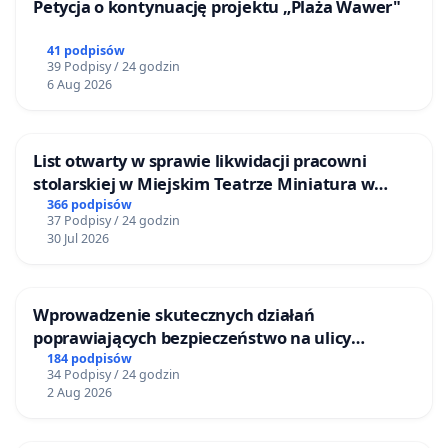
Petycja o kontynuację projektu „Plaża Wawer"
41 podpisów
39 Podpisy / 24 godzin
6 Aug 2026
List otwarty w sprawie likwidacji pracowni
stolarskiej w Miejskim Teatrze Miniatura w
Gdańsku
366 podpisów
37 Podpisy / 24 godzin
30 Jul 2026
Wprowadzenie skutecznych działań
poprawiających bezpieczeństwo na ulicy
Żeromskiego w Otwocku
184 podpisów
34 Podpisy / 24 godzin
2 Aug 2026