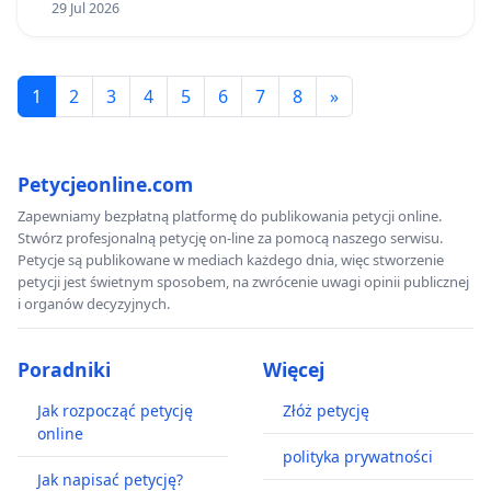
29 Jul 2026
1
2
3
4
5
6
7
8
»
Petycjeonline.com
Zapewniamy bezpłatną platformę do publikowania petycji online.
Stwórz profesjonalną petycję on-line za pomocą naszego serwisu.
Petycje są publikowane w mediach każdego dnia, więc stworzenie
petycji jest świetnym sposobem, na zwrócenie uwagi opinii publicznej
i organów decyzyjnych.
Poradniki
Więcej
Jak rozpocząć petycję
Złóż petycję
online
polityka prywatności
Jak napisać petycję?