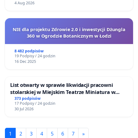
4 Aug 2026
NIE dla projektu Zdrowie 2.0 i inwestycji Dżungla
360 w Ogrodzie Botanicznym w Łodzi
8 482 podpisów
19 Podpisy / 24 godzin
16 Dec 2025
List otwarty w sprawie likwidacji pracowni
stolarskiej w Miejskim Teatrze Miniatura w
Gdańsku
373 podpisów
17 Podpisy / 24 godzin
30 Jul 2026
1
2
3
4
5
6
7
»