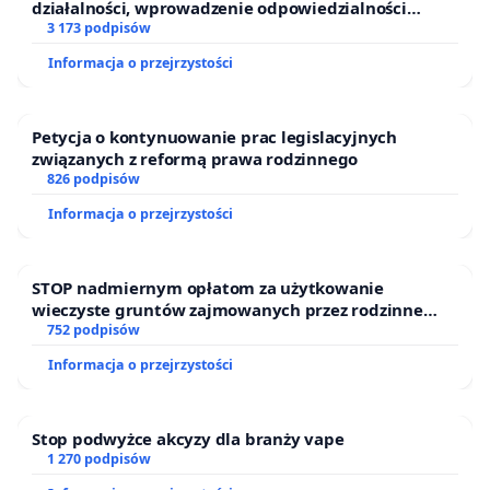
działalności, wprowadzenie odpowiedzialności
finansowej kluczowych urzędników i sędziów
3 173 podpisów
Informacja o przejrzystości
Petycja o kontynuowanie prac legislacyjnych
związanych z reformą prawa rodzinnego
826 podpisów
Informacja o przejrzystości
STOP nadmiernym opłatom za użytkowanie
wieczyste gruntów zajmowanych przez rodzinne
ogrody działkowe.
752 podpisów
Informacja o przejrzystości
Stop podwyżce akcyzy dla branży vape
1 270 podpisów