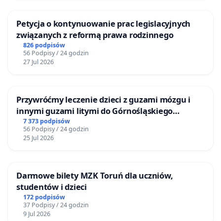
Petycja o kontynuowanie prac legislacyjnych
związanych z reformą prawa rodzinnego
826 podpisów
56 Podpisy / 24 godzin
27 Jul 2026
Przywróćmy leczenie dzieci z guzami mózgu i
innymi guzami litymi do Górnośląskiego
Centrum Zdrowia Dziecka w Katowicach
7 373 podpisów
56 Podpisy / 24 godzin
25 Jul 2026
Darmowe bilety MZK Toruń dla uczniów,
studentów i dzieci
172 podpisów
37 Podpisy / 24 godzin
9 Jul 2026