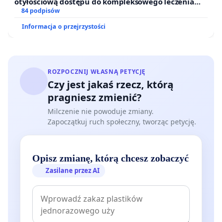
otyłościową dostępu do kompleksowego leczenia
oraz programów profilaktycznych.
84 podpisów
Informacja o przejrzystości
ROZPOCZNIJ WŁASNĄ PETYCJĘ
Czy jest jakaś rzecz, którą
pragniesz zmienić?
Milczenie nie powoduje zmiany.
Zapoczątkuj ruch społeczny, tworząc petycję.
Opisz zmianę, którą chcesz zobaczyć
Zasilane przez AI