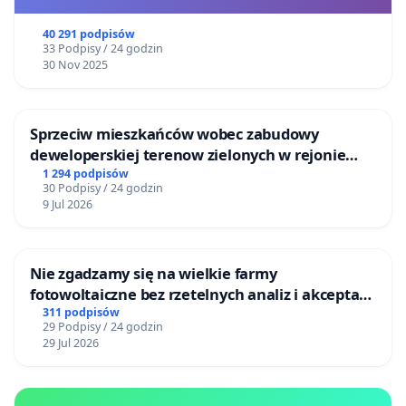
40 291 podpisów
33 Podpisy / 24 godzin
30 Nov 2025
Sprzeciw mieszkańców wobec zabudowy
deweloperskiej terenow zielonych w rejonie
Bulwarów Straceńskich w Bielsku-Białej
1 294 podpisów
30 Podpisy / 24 godzin
9 Jul 2026
Nie zgadzamy się na wielkie farmy
fotowoltaiczne bez rzetelnych analiz i akceptacji
mieszkańców
311 podpisów
29 Podpisy / 24 godzin
29 Jul 2026