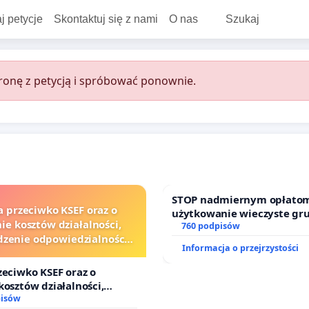
j petycje
Skontaktuj się z nami
O nas
Szukaj
onę z petycją i spróbować ponownie.
STOP nadmiernym opłatom
a przeciwko KSEF oraz o
użytkowanie wieczyste gr
ie kosztów działalności,
zajmowanych przez rodzin
760 podpisów
zenie odpowiedzialności
działkowe.
Informacja o przejrzystości
j kluczowych urzędników i
sędziów
zeciwko KSEF oraz o
kosztów działalności,
nie odpowiedzialności
pisów