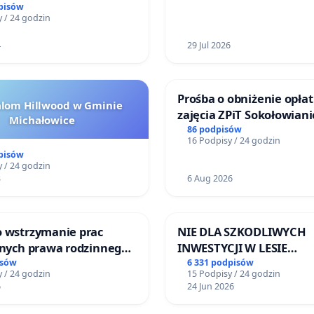
pisów
 / 24 godzin
4
29 Jul 2026
Prośba o obniżenie opłat
alom Hillwood w Gminie
zajęcia ZPiT Sokołowian
Michałowice
Sokołowskim Ośrodku Ku
86 podpisów
16 Podpisy / 24 godzin
pisów
 / 24 godzin
3
6 Aug 2026
o wstrzymanie prac
NIE DLA SZKODLIWYCH
jnych prawa rodzinnego
INWESTYCJI W LESIE
cych ofiary przemocy
ŁAGIEWNICKIM I ARTU
isów
6 331 podpisów
 / 24 godzin
15 Podpisy / 24 godzin
6
24 Jun 2026