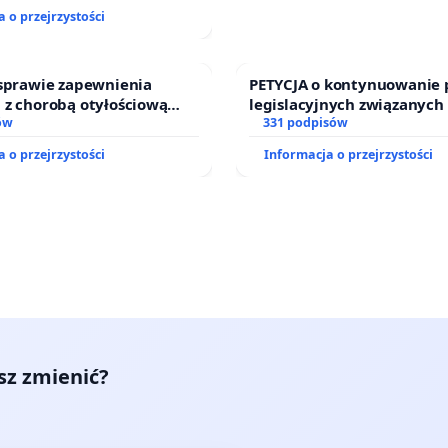
j kluczowych urzędników i
 o przejrzystości
 sprawie zapewnienia
PETYCJA o kontynuowanie 
 z chorobą otyłościową
legislacyjnych związanych
o kompleksowego leczenia
ów
prawa rodzinnego
331 podpisów
ramów profilaktycznych.
 o przejrzystości
Informacja o przejrzystości
esz zmienić?