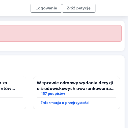
Logowanie
Złóż petycję
 za
W sprawie odmowy wydania decyzji
untów
o środowiskowych uwarunkowaniach
ne ogrody
dla budowy zakładu wytwarzania
157 podpisów
biometanu „Krynki” w Ostrowiu
Informacja o przejrzystości
Południowym oraz ochrony
mieszkańców i Puszczy Knyszyńskiej