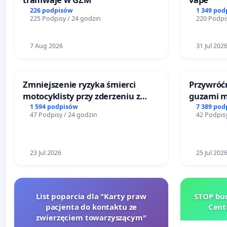
226 podpisów
1 349 pod
225 Podpisy / 24 godzin
220 Podpis
7 Aug 2026
31 Jul 202
Zmniejszenie ryzyka śmierci
Przywróćm
motocyklisty przy zderzeniu z
guzami m
barierą energochłonną
litymi do
1 594 podpisów
7 389 pod
47 Podpisy / 24 godzin
42 Podpisy
Centrum 
Katowica
23 Jul 2026
25 Jul 202
List poparcia dla "Karty praw
STOP bud
pacjenta do kontaktu ze
Cent
zwierzęciem towarzyszącym"