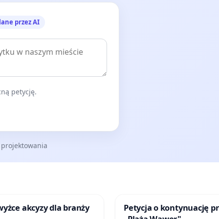
lane przez AI
ną petycję.
 projektowania
yżce akcyzy dla branży
Petycja o kontynuację p
„Plaża Wawer"