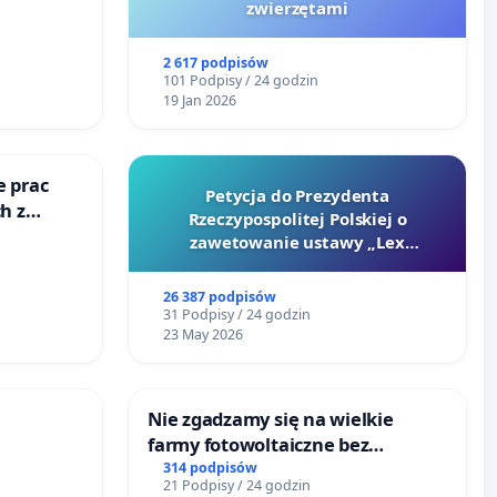
zwierzętami
2 617 podpisów
101 Podpisy / 24 godzin
19 Jan 2026
e prac
Petycja do Prezydenta
h z
Rzeczypospolitej Polskiej o
go
zawetowanie ustawy „Lex
Szarlatan”
26 387 podpisów
31 Podpisy / 24 godzin
23 May 2026
Nie zgadzamy się na wielkie
farmy fotowoltaiczne bez
rzetelnych analiz i akceptacji
314 podpisów
21 Podpisy / 24 godzin
mieszkańców