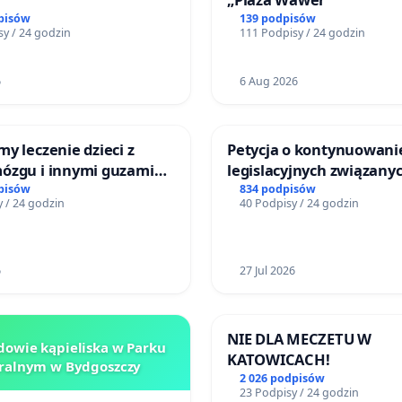
pisów
139 podpisów
y / 24 godzin
111 Podpisy / 24 godzin
6
6 Aug 2026
y leczenie dzieci z
Petycja o kontynuowani
ózgu i innymi guzami
legislacyjnych związanyc
 Górnośląskiego
reformą prawa rodzinne
pisów
834 podpisów
 / 24 godzin
40 Podpisy / 24 godzin
Zdrowia Dziecka w
ch
6
27 Jul 2026
NIE DLA MECZETU W
owie kąpieliska w Parku
KATOWICACH!
ralnym w Bydgoszczy
2 026 podpisów
23 Podpisy / 24 godzin