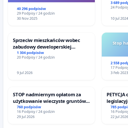
3 689 pod
24 Podpisy
40 296 podpisów
29 Podpisy / 24 godzin
30 Nov 2025
10 Jul 202
Sprzeciw mieszkańców wobec
Stop h
zabudowy deweloperskiej
terenow zielonych w rejonie
1 304 podpisów
20 Podpisy / 24 godzin
Bulwarów Straceńskich w Bielsku-
2 558 pod
Białej
17 Podpisy
9 Jul 2026
3 Feb 202
STOP nadmiernym opłatom za
PETYCJA 
użytkowanie wieczyste gruntów
legislacy
zajmowanych przez rodzinne
narażają
760 podpisów
785 podp
16 Podpisy / 24 godzin
16 Podpisy
ogrody działkowe.
29 Jul 2026
22 Jul 202