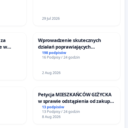
29 Jul 2026
 za
Wprowadzenie skutecznych
ie w
działań poprawiających
ltury
bezpieczeństwo na ulicy
198 podpisów
16 Podpisy / 24 godzin
Żeromskiego w Otwocku
2 Aug 2026
Petycja MIESZKAŃCÓW GIŻYCKA
w sprawie odstąpienia od zakupu
RÓWKU
przez miasto Giżycko
13 podpisów
13 Podpisy / 24 godzin
nieruchomości położonej nad
8 Aug 2026
jeziorem Niegocin