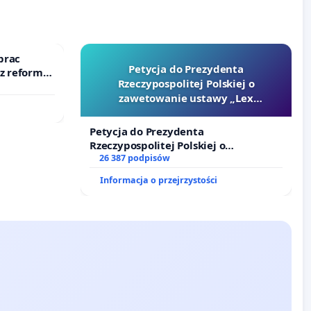
prac
Petycja do Prezydenta
 z reformą
Rzeczypospolitej Polskiej o
zawetowanie ustawy „Lex
Szarlatan”
Petycja do Prezydenta
Rzeczypospolitej Polskiej o
zawetowanie ustawy „Lex Szarlatan”
26 387 podpisów
Informacja o przejrzystości