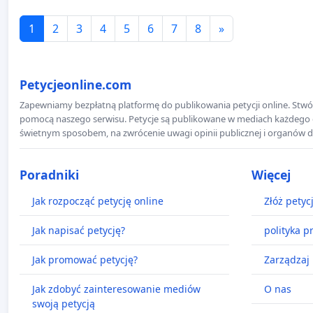
1
2
3
4
5
6
7
8
»
Petycjeonline.com
Zapewniamy bezpłatną platformę do publikowania petycji online. Stwór
pomocą naszego serwisu. Petycje są publikowane w mediach każdego dni
świetnym sposobem, na zwrócenie uwagi opinii publicznej i organów d
Poradniki
Więcej
Jak rozpocząć petycję online
Złóż petyc
Jak napisać petycję?
polityka p
Jak promować petycję?
Zarządzaj 
Jak zdobyć zainteresowanie mediów
O nas
swoją petycją