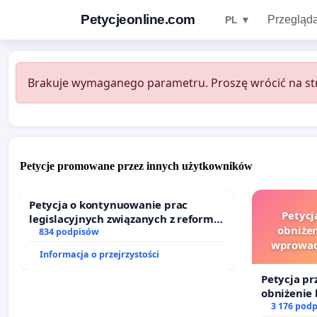
Petycjeonline.com
Przegląda
PL ▼
Brakuje wymaganego parametru. Proszę wrócić na str
Petycje promowane przez innych użytkowników
Petycja o kontynuowanie prac
Petycj
legislacyjnych związanych z reformą
obniżen
prawa rodzinnego
834 podpisów
wprowad
Informacja o przejrzystości
finansowe
Petycja pr
obniżenie 
wprowadze
3 176 pod