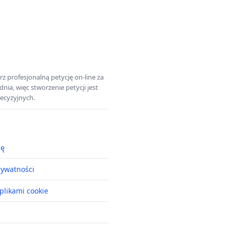
z profesjonalną petycję on-line za
a, więc stworzenie petycji jest
ecyzyjnych.
ję
rywatności
plikami cookie