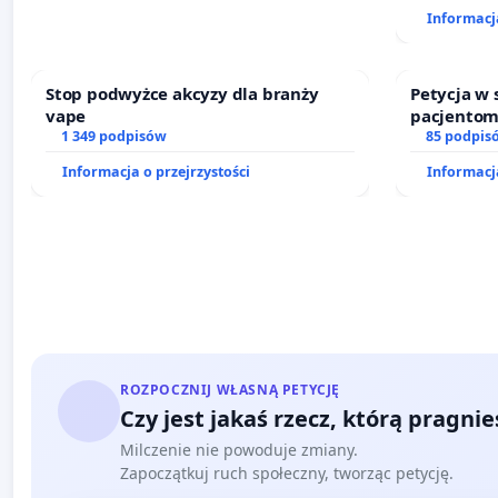
finansowe
Informacja
sędziów
Stop podwyżce akcyzy dla branży
Petycja w
vape
pacjentom
1 349 podpisów
dostępu d
85 podpis
oraz prog
Informacja o przejrzystości
Informacja
ROZPOCZNIJ WŁASNĄ PETYCJĘ
Czy jest jakaś rzecz, którą pragni
Milczenie nie powoduje zmiany.
Zapoczątkuj ruch społeczny, tworząc petycję.