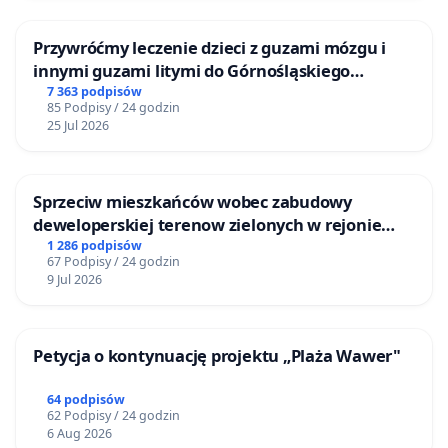
Przywróćmy leczenie dzieci z guzami mózgu i
innymi guzami litymi do Górnośląskiego
Centrum Zdrowia Dziecka w Katowicach
7 363 podpisów
85 Podpisy / 24 godzin
25 Jul 2026
Sprzeciw mieszkańców wobec zabudowy
deweloperskiej terenow zielonych w rejonie
Bulwarów Straceńskich w Bielsku-Białej
1 286 podpisów
67 Podpisy / 24 godzin
9 Jul 2026
Petycja o kontynuację projektu „Plaża Wawer"
64 podpisów
62 Podpisy / 24 godzin
6 Aug 2026