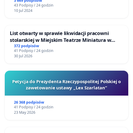
3 669 podpisów
43 Podpisy / 24 godzin
10 Jul 2024
List otwarty w sprawie likwidacji pracowni
stolarskiej w Miejskim Teatrze Miniatura w
Gdańsku
372 podpisów
41 Podpisy / 24 godzin
30 Jul 2026
Petycja do Prezydenta Rzeczypospolitej Polskiej o
zawetowanie ustawy „Lex Szarlatan”
26 368 podpisów
41 Podpisy / 24 godzin
23 May 2026