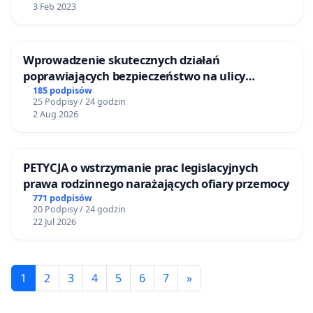
3 Feb 2023
Wprowadzenie skutecznych działań
poprawiających bezpieczeństwo na ulicy
Żeromskiego w Otwocku
185 podpisów
25 Podpisy / 24 godzin
2 Aug 2026
PETYCJA o wstrzymanie prac legislacyjnych
prawa rodzinnego narażających ofiary przemocy
771 podpisów
20 Podpisy / 24 godzin
22 Jul 2026
1
2
3
4
5
6
7
»