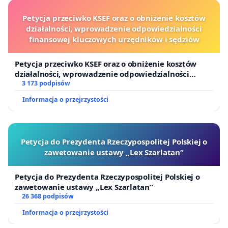
Petycja przeciwko KSEF oraz o obniżenie kosztów
działalności, wprowadzenie odpowiedzialności
finansowej kluczowych urzędników i sędziów
Petycja przeciwko KSEF oraz o obniżenie kosztów
działalności, wprowadzenie odpowiedzialności
finansowej kluczowych urzędników i sędziów
3 173 podpisów
Informacja o przejrzystości
Petycja do Prezydenta Rzeczypospolitej Polskiej o
zawetowanie ustawy „Lex Szarlatan”
Petycja do Prezydenta Rzeczypospolitej Polskiej o
zawetowanie ustawy „Lex Szarlatan”
26 368 podpisów
Informacja o przejrzystości