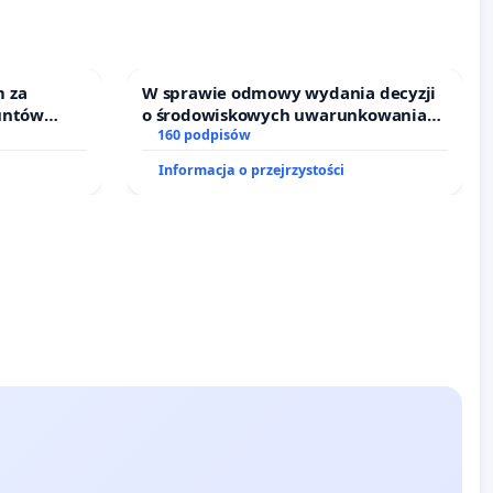
 za
W sprawie odmowy wydania decyzji
untów
o środowiskowych uwarunkowaniach
ne ogrody
dla budowy zakładu wytwarzania
160 podpisów
biometanu „Krynki” w Ostrowiu
Informacja o przejrzystości
Południowym oraz ochrony
mieszkańców i Puszczy Knyszyńskiej