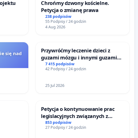
rojektu
Chrońmy dzwony kościelne.
Petycja o zmianę prawa
238 podpisów
55 Podpisy / 24 godzin
4 Aug 2026
Przywróćmy leczenie dzieci z
ie się nad
guzami mózgu i innymi guzami
litymi do Górnośląskiego
7 415 podpisów
42 Podpisy / 24 godzin
Centrum Zdrowia Dziecka w
Katowicach
25 Jul 2026
Petycja o kontynuowanie prac
legislacyjnych związanych z
reformą prawa rodzinnego
853 podpisów
27 Podpisy / 24 godzin