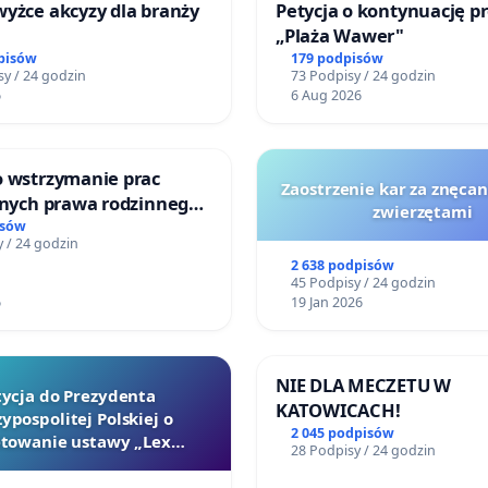
yżce akcyzy dla branży
Petycja o kontynuację p
„Plaża Wawer"
pisów
179 podpisów
y / 24 godzin
73 Podpisy / 24 godzin
6
6 Aug 2026
o wstrzymanie prac
Zaostrzenie kar za znęcan
jnych prawa rodzinnego
zwierzętami
cych ofiary przemocy
isów
 / 24 godzin
2 638 podpisów
45 Podpisy / 24 godzin
6
19 Jan 2026
NIE DLA MECZETU W
tycja do Prezydenta
KATOWICACH!
ypospolitej Polskiej o
2 045 podpisów
towanie ustawy „Lex
28 Podpisy / 24 godzin
Szarlatan”