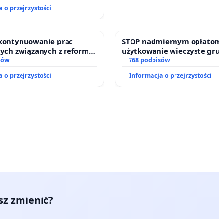
j kluczowych urzędników i
 o przejrzystości
 kontynuowanie prac
STOP nadmiernym opłatom
nych związanych z reformą
użytkowanie wieczyste gr
zinnego
sów
zajmowanych przez rodzin
768 podpisów
działkowe.
 o przejrzystości
Informacja o przejrzystości
esz zmienić?