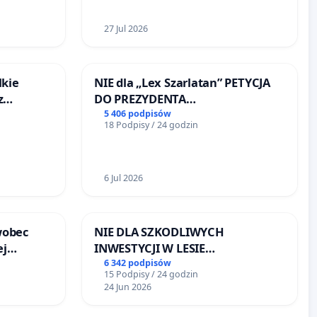
27 Jul 2026
lkie
NIE dla „Lex Szarlatan” PETYCJA
z
DO PREZYDENTA
tacji
RZECZYPOSPOLITEJ POLSKIEJ
5 406 podpisów
18 Podpisy / 24 godzin
6 Jul 2026
wobec
NIE DLA SZKODLIWYCH
ej
INWESTYCJI W LESIE
onie
ŁAGIEWNICKIM I ARTURÓWKU
6 342 podpisów
15 Podpisy / 24 godzin
 Bielsku-
24 Jun 2026