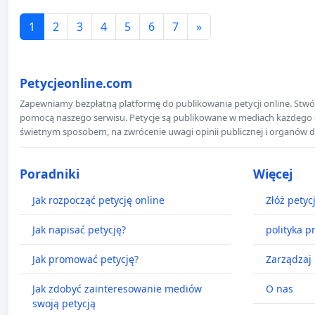
1
2
3
4
5
6
7
»
Petycjeonline.com
Zapewniamy bezpłatną platformę do publikowania petycji online. Stwór
pomocą naszego serwisu. Petycje są publikowane w mediach każdego dni
świetnym sposobem, na zwrócenie uwagi opinii publicznej i organów d
Poradniki
Więcej
Jak rozpocząć petycję online
Złóż petyc
Jak napisać petycję?
polityka p
Jak promować petycję?
Zarządzaj 
Jak zdobyć zainteresowanie mediów
O nas
swoją petycją