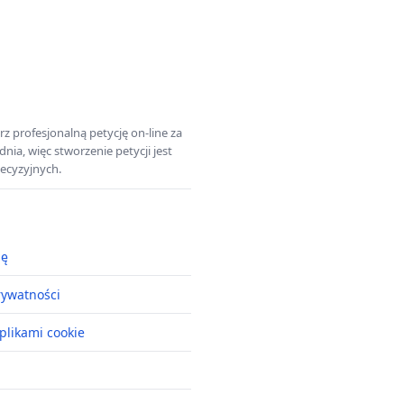
z profesjonalną petycję on-line za
a, więc stworzenie petycji jest
ecyzyjnych.
ję
rywatności
plikami cookie