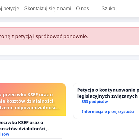
j petycje
Skontaktuj się z nami
O nas
Szukaj
onę z petycją i spróbować ponownie.
Petycja o kontynuowanie 
a przeciwko KSEF oraz o
legislacyjnych związanych
ie kosztów działalności,
prawa rodzinnego
853 podpisów
zenie odpowiedzialności
Informacja o przejrzystości
j kluczowych urzędników i
sędziów
zeciwko KSEF oraz o
kosztów działalności,
nie odpowiedzialności
pisów