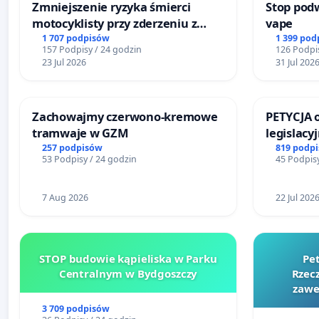
Zmniejszenie ryzyka śmierci
Stop podw
motocyklisty przy zderzeniu z
vape
barierą energochłonną
1 707 podpisów
1 399 pod
157 Podpisy / 24 godzin
126 Podpis
23 Jul 2026
31 Jul 202
Zachowajmy czerwono-kremowe
PETYCJA 
tramwaje w GZM
legislacy
narażają
257 podpisów
819 podp
53 Podpisy / 24 godzin
45 Podpisy
7 Aug 2026
22 Jul 202
STOP budowie kąpieliska w Parku
Pe
Centralnym w Bydgoszczy
Rzecz
zawe
3 709 podpisów