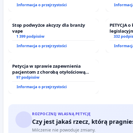
finansowe
Informacja o przejrzystości
Informacja
sędziów
Stop podwyżce akcyzy dla branży
PETYCJA o
vape
legislacyj
1 399 podpisów
prawa rod
332 podpi
Informacja o przejrzystości
Informacja
Petycja w sprawie zapewnienia
pacjentom z chorobą otyłościową
dostępu do kompleksowego leczenia
97 podpisów
oraz programów profilaktycznych.
Informacja o przejrzystości
ROZPOCZNIJ WŁASNĄ PETYCJĘ
Czy jest jakaś rzecz, którą pragni
Milczenie nie powoduje zmiany.