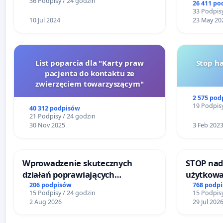
36 Podpisy / 24 godzin
26 411 po
33 Podpisy
10 Jul 2024
23 May 20
List poparcia dla "Karty praw
Stop h
pacjenta do kontaktu ze
zwierzęciem towarzyszącym"
2 575 pod
19 Podpisy
40 312 podpisów
21 Podpisy / 24 godzin
30 Nov 2025
3 Feb 202
Wprowadzenie skutecznych
STOP nad
działań poprawiających
użytkowa
bezpieczeństwo na ulicy
zajmowan
206 podpisów
768 podp
15 Podpisy / 24 godzin
15 Podpisy
Żeromskiego w Otwocku
ogrody d
2 Aug 2026
29 Jul 202