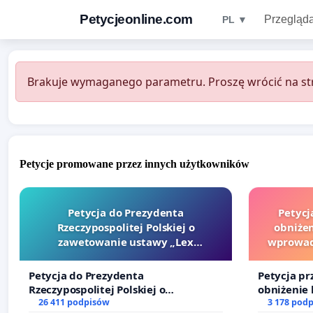
Petycjeonline.com
Przegląda
PL ▼
Brakuje wymaganego parametru. Proszę wrócić na str
Petycje promowane przez innych użytkowników
Petycja do Prezydenta
Petycj
Rzeczypospolitej Polskiej o
obniżen
zawetowanie ustawy „Lex
wprowad
Szarlatan”
finansowe
Petycja do Prezydenta
Petycja pr
Rzeczypospolitej Polskiej o
obniżenie 
zawetowanie ustawy „Lex Szarlatan”
26 411 podpisów
wprowadze
3 178 pod