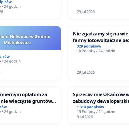
dpisów
 / 24 godzin
26
29 Jul 2026
Nie zgadzamy się na wie
alom Hillwood w Gminie
farmy fotowoltaiczne be
Michałowice
rzetelnych analiz i akcep
329 podpisów
18 Podpisy / 24 godzin
mieszkańców
pisów
 / 24 godzin
3
29 Jul 2026
miernym opłatom za
Sprzeciw mieszkańców 
nie wieczyste gruntów
zabudowy deweloperski
ych przez rodzinne
terenow zielonych w rej
isów
1 310 podpisów
 / 24 godzin
15 Podpisy / 24 godzin
ziałkowe.
Bulwarów Straceńskich w
6
9 Jul 2026
Białej