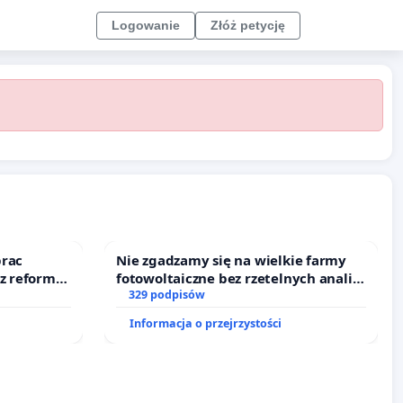
Logowanie
Złóż petycję
prac
Nie zgadzamy się na wielkie farmy
 z reformą
fotowoltaiczne bez rzetelnych analiz i
akceptacji mieszkańców
329 podpisów
Informacja o przejrzystości