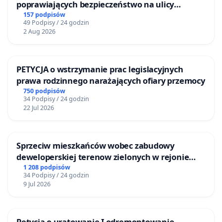
poprawiających bezpieczeństwo na ulicy
Żeromskiego w Otwocku
157 podpisów
49 Podpisy / 24 godzin
2 Aug 2026
PETYCJA o wstrzymanie prac legislacyjnych
prawa rodzinnego narażających ofiary przemocy
750 podpisów
34 Podpisy / 24 godzin
22 Jul 2026
Sprzeciw mieszkańców wobec zabudowy
deweloperskiej terenow zielonych w rejonie
Bulwarów Straceńskich w Bielsku-Białej
1 208 podpisów
34 Podpisy / 24 godzin
9 Jul 2026
Petycja o uratowanie I odremontowanie