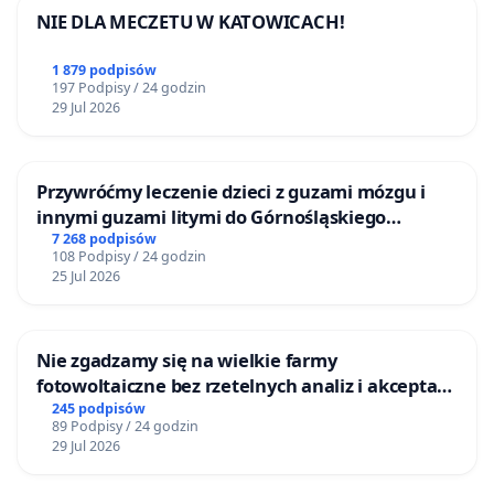
NIE DLA MECZETU W KATOWICACH!
1 879 podpisów
197 Podpisy / 24 godzin
29 Jul 2026
Przywróćmy leczenie dzieci z guzami mózgu i
innymi guzami litymi do Górnośląskiego
Centrum Zdrowia Dziecka w Katowicach
7 268 podpisów
108 Podpisy / 24 godzin
25 Jul 2026
Nie zgadzamy się na wielkie farmy
fotowoltaiczne bez rzetelnych analiz i akceptacji
mieszkańców
245 podpisów
89 Podpisy / 24 godzin
29 Jul 2026