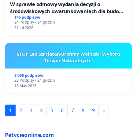
W sprawie odmowy wydania decyzji o
środowiskowych uwarunkowaniach dla budowy
zakładu wytwarzania biometanu „Krynki” w
145 podpisów
24 Podpisy / 24 godzin
Ostrowiu Południowym oraz ochrony
31 Jul 2026
mieszkańców i Puszczy Knyszyńskiej
STOP Lex Szarlatan-Brońmy Wolności Wyboru
Terapii Naturalnych !
8 068 podpisów
23 Podpisy / 24 godzin
18 May 2026
1
2
3
4
5
6
7
8
9
»
Petycjeonline.com