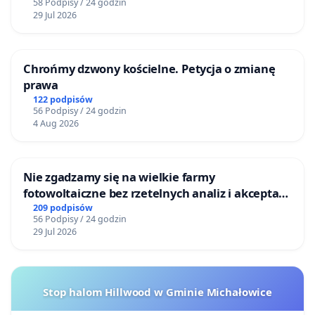
58 Podpisy / 24 godzin
29 Jul 2026
Chrońmy dzwony kościelne. Petycja o zmianę
prawa
122 podpisów
56 Podpisy / 24 godzin
4 Aug 2026
Nie zgadzamy się na wielkie farmy
fotowoltaiczne bez rzetelnych analiz i akceptacji
mieszkańców
209 podpisów
56 Podpisy / 24 godzin
29 Jul 2026
Stop halom Hillwood w Gminie Michałowice