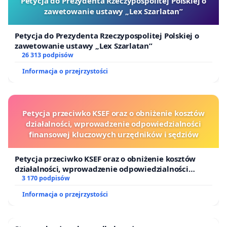
Petycja do Prezydenta Rzeczypospolitej Polskiej o
zawetowanie ustawy „Lex Szarlatan”
Petycja do Prezydenta Rzeczypospolitej Polskiej o
zawetowanie ustawy „Lex Szarlatan”
26 313 podpisów
Informacja o przejrzystości
Petycja przeciwko KSEF oraz o obniżenie kosztów
działalności, wprowadzenie odpowiedzialności
finansowej kluczowych urzędników i sędziów
Petycja przeciwko KSEF oraz o obniżenie kosztów
działalności, wprowadzenie odpowiedzialności
finansowej kluczowych urzędników i sędziów
3 170 podpisów
Informacja o przejrzystości