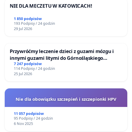
NIE DLA MECZETU W KATOWICACH!
1 850 podpisów
193 Podpisy / 24 godzin
29 Jul 2026
Przywróćmy leczenie dzieci z guzami mózgu i
innymi guzami litymi do Górnośląskiego
Centrum Zdrowia Dziecka w Katowicach
7 247 podpisów
114 Podpisy / 24 godzin
25 Jul 2026
Nie dla obowiązku szczepień i szczepionki HPV
11 057 podpisów
95 Podpisy / 24 godzin
6 Nov 2025