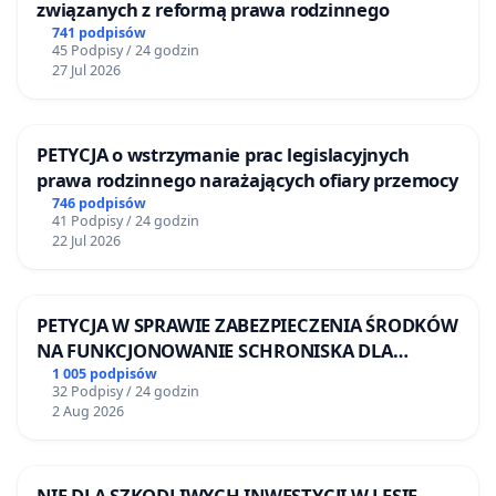
związanych z reformą prawa rodzinnego
741 podpisów
45 Podpisy / 24 godzin
27 Jul 2026
PETYCJA o wstrzymanie prac legislacyjnych
prawa rodzinnego narażających ofiary przemocy
746 podpisów
41 Podpisy / 24 godzin
22 Jul 2026
PETYCJA W SPRAWIE ZABEZPIECZENIA ŚRODKÓW
NA FUNKCJONOWANIE SCHRONISKA DLA
BEZDOMNYCH ZWIERZĄT W SKARYSZEWIE
1 005 podpisów
32 Podpisy / 24 godzin
2 Aug 2026
NIE DLA SZKODLIWYCH INWESTYCJI W LESIE