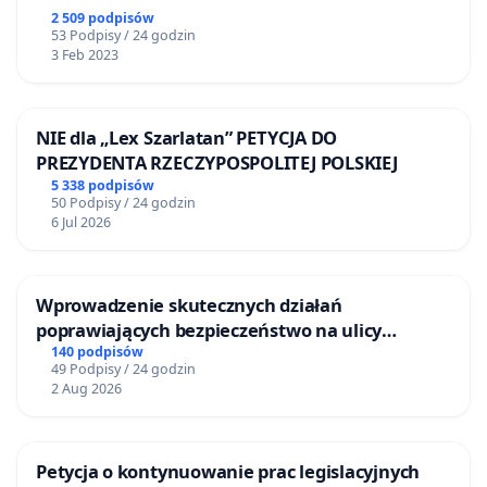
2 509 podpisów
53 Podpisy / 24 godzin
3 Feb 2023
NIE dla „Lex Szarlatan” PETYCJA DO
PREZYDENTA RZECZYPOSPOLITEJ POLSKIEJ
5 338 podpisów
50 Podpisy / 24 godzin
6 Jul 2026
Wprowadzenie skutecznych działań
poprawiających bezpieczeństwo na ulicy
Żeromskiego w Otwocku
140 podpisów
49 Podpisy / 24 godzin
2 Aug 2026
Petycja o kontynuowanie prac legislacyjnych