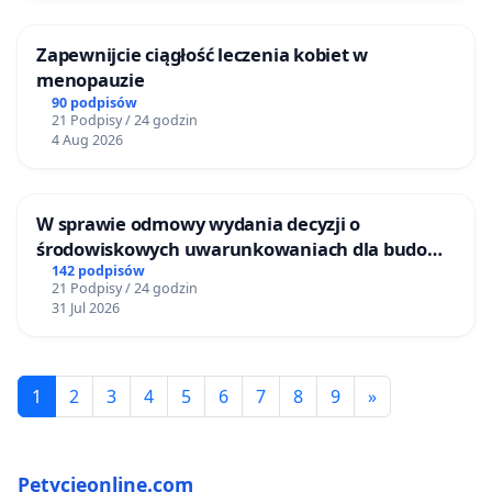
Zapewnijcie ciągłość leczenia kobiet w
menopauzie
90 podpisów
21 Podpisy / 24 godzin
4 Aug 2026
W sprawie odmowy wydania decyzji o
środowiskowych uwarunkowaniach dla budowy
zakładu wytwarzania biometanu „Krynki” w
142 podpisów
21 Podpisy / 24 godzin
Ostrowiu Południowym oraz ochrony
31 Jul 2026
mieszkańców i Puszczy Knyszyńskiej
1
2
3
4
5
6
7
8
9
»
Petycjeonline.com