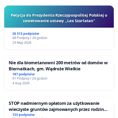
Petycja do Prezydenta Rzeczypospolitej Polskiej o
zawetowanie ustawy „Lex Szarlatan”
26 313 podpisów
68 Podpisy / 24 godzin
23 May 2026
Nie dla biometanowni 200 metrów od domów w
Biernatkach, gm. Wądroże Wielkie
187 podpisów
61 Podpisy / 24 godzin
4 Aug 2026
STOP nadmiernym opłatom za użytkowanie
wieczyste gruntów zajmowanych przez rodzinne
ogrody działkowe.
723 podpisów