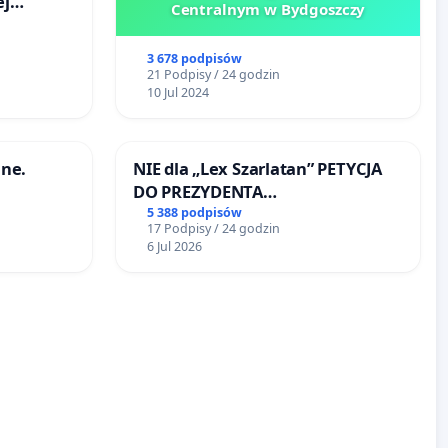
ej
Centralnym w Bydgoszczy
onie
 Bielsku-
3 678 podpisów
21 Podpisy / 24 godzin
10 Jul 2024
ne.
NIE dla „Lex Szarlatan” PETYCJA
DO PREZYDENTA
RZECZYPOSPOLITEJ POLSKIEJ
5 388 podpisów
17 Podpisy / 24 godzin
6 Jul 2026