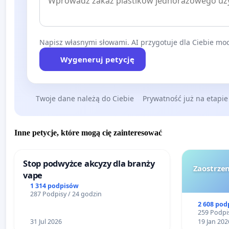
Napisz własnymi słowami. AI przygotuje dla Ciebie moc
Wygeneruj petycję
Twoje dane należą do Ciebie
Prywatność już na etapie
Inne petycje, które mogą cię zainteresować
Stop podwyżce akcyzy dla branży
Zaostrzen
vape
1 314 podpisów
287 Podpisy / 24 godzin
2 608 pod
259 Podpis
31 Jul 2026
19 Jan 202