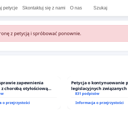
j petycje
Skontaktuj się z nami
O nas
Szukaj
onę z petycją i spróbować ponownie.
 sprawie zapewnienia
Petycja o kontynuowanie 
 z chorobą otyłościową
legislacyjnych związanych
o kompleksowego leczenia
ów
prawa rodzinnego
831 podpisów
ramów profilaktycznych.
 o przejrzystości
Informacja o przejrzystości