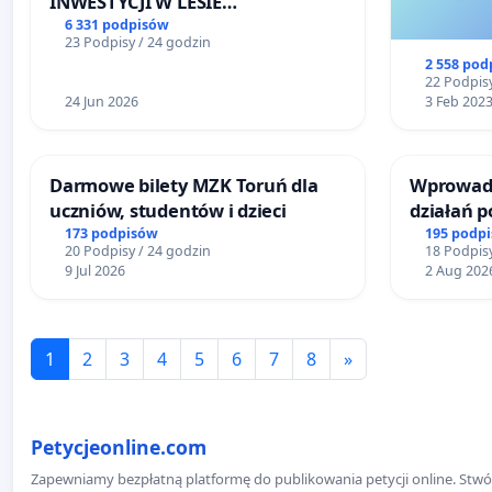
INWESTYCJI W LESIE
ŁAGIEWNICKIM I ARTURÓWKU
6 331 podpisów
23 Podpisy / 24 godzin
2 558 pod
22 Podpisy
24 Jun 2026
3 Feb 202
Darmowe bilety MZK Toruń dla
Wprowadz
uczniów, studentów i dzieci
działań 
bezpiecze
173 podpisów
195 podp
20 Podpisy / 24 godzin
18 Podpisy
Żeromski
9 Jul 2026
2 Aug 202
1
2
3
4
5
6
7
8
»
Petycjeonline.com
Zapewniamy bezpłatną platformę do publikowania petycji online. Stwór