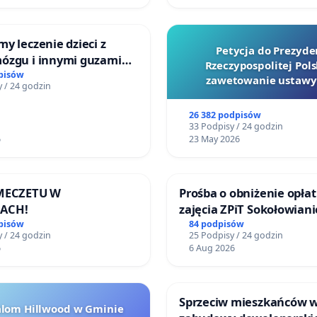
y leczenie dzieci z
Petycja do Prezyde
ózgu i innymi guzami
Rzeczypospolitej Pols
 Górnośląskiego
pisów
zawetowanie ustawy
 / 24 godzin
Zdrowia Dziecka w
Szarlatan”
ch
26 382 podpisów
33 Podpisy / 24 godzin
6
23 May 2026
 MECZETU W
Prośba o obniżenie opłat
ACH!
zajęcia ZPiT Sokołowian
Sokołowskim Ośrodku Ku
pisów
84 podpisów
 / 24 godzin
25 Podpisy / 24 godzin
6
6 Aug 2026
Sprzeciw mieszkańców 
alom Hillwood w Gminie