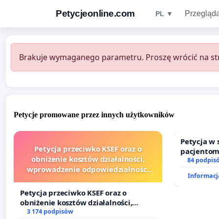
Petycjeonline.com
Przegląda
PL ▼
Brakuje wymaganego parametru. Proszę wrócić na str
Petycje promowane przez innych użytkowników
Petycja w
Petycja przeciwko KSEF oraz o
pacjentom
obniżenie kosztów działalności,
dostępu d
84 podpis
wprowadzenie odpowiedzialności
oraz prog
Informacja
finansowej kluczowych urzędników i
sędziów
Petycja przeciwko KSEF oraz o
obniżenie kosztów działalności,
wprowadzenie odpowiedzialności
3 174 podpisów