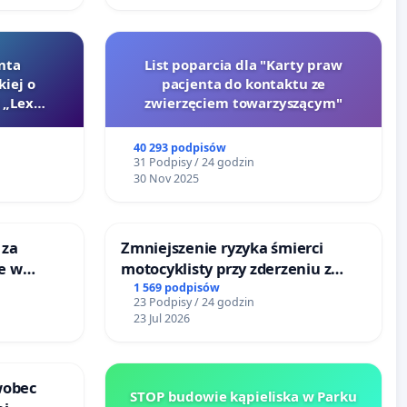
nta
List poparcia dla "Karty praw
kiej o
pacjenta do kontaktu ze
 „Lex
zwierzęciem towarzyszącym"
40 293 podpisów
31 Podpisy / 24 godzin
30 Nov 2025
 za
Zmniejszenie ryzyka śmierci
ie w
motocyklisty przy zderzeniu z
ltury
barierą energochłonną
1 569 podpisów
23 Podpisy / 24 godzin
23 Jul 2026
wobec
STOP budowie kąpieliska w Parku