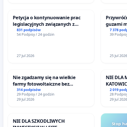
Petycja o kontynuowanie prac
Przywróćm
legislacyjnych związanych z
guzami m
reformą prawa rodzinnego
litymi do
831 podpisów
7 378 pod
54 Podpisy / 24 godzin
39 Podpisy
Centrum 
Katowica
27 Jul 2026
25 Jul 202
Nie zgadzamy się na wielkie
NIE DLA
farmy fotowoltaiczne bez
KATOWIC
rzetelnych analiz i akceptacji
314 podpisów
2 019 pod
29 Podpisy / 24 godzin
28 Podpisy
mieszkańców
29 Jul 2026
29 Jul 202
NIE DLA SZKODLIWYCH
Stop h