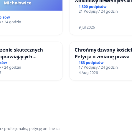
zabudowy deweloperski
Michałowice
terenow zielonych w rej
1 300 podpisów
21 Podpisy / 24 godzin
Bulwarów Straceńskich w
pisów
Białej
 / 24 godzin
3
9 Jul 2026
enie skutecznych
Chrońmy dzwony kościel
poprawiających
Petycja o zmianę prawa
ństwo na ulicy
isów
183 podpisów
 / 24 godzin
17 Podpisy / 24 godzin
ego w Otwocku
6
4 Aug 2026
z profesjonalną petycję on-line za