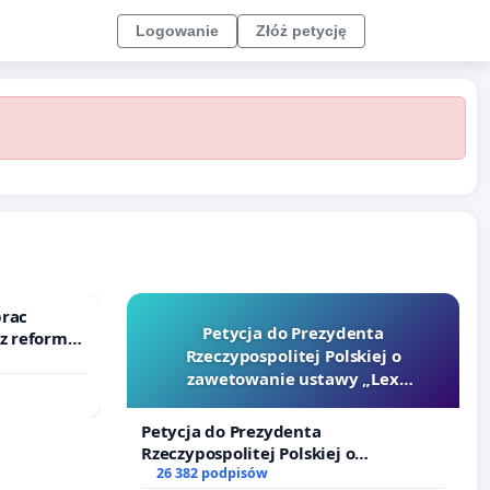
Logowanie
Złóż petycję
prac
Petycja do Prezydenta
 z reformą
Rzeczypospolitej Polskiej o
zawetowanie ustawy „Lex
Szarlatan”
Petycja do Prezydenta
Rzeczypospolitej Polskiej o
zawetowanie ustawy „Lex Szarlatan”
26 382 podpisów