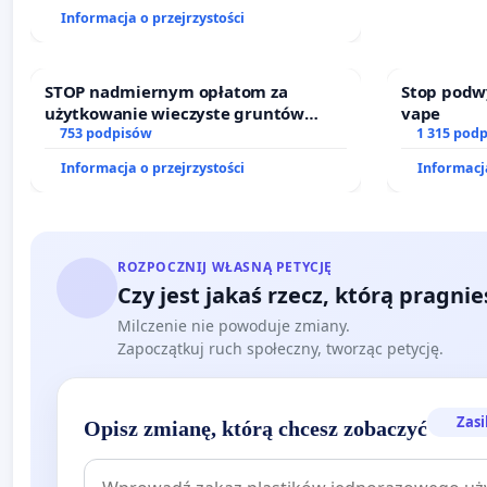
finansowej kluczowych urzędników i
Informacja o przejrzystości
sędziów
STOP nadmiernym opłatom za
Stop podw
użytkowanie wieczyste gruntów
vape
zajmowanych przez rodzinne ogrody
753 podpisów
1 315 pod
działkowe.
Informacja o przejrzystości
Informacja
ROZPOCZNIJ WŁASNĄ PETYCJĘ
Czy jest jakaś rzecz, którą pragni
Milczenie nie powoduje zmiany.
Zapoczątkuj ruch społeczny, tworząc petycję.
Zasi
Opisz zmianę, którą chcesz zobaczyć