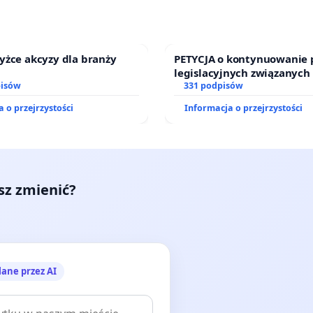
yżce akcyzy dla branży
PETYCJA o kontynuowanie 
legislacyjnych związanych
pisów
prawa rodzinnego
331 podpisów
 o przejrzystości
Informacja o przejrzystości
esz zmienić?
lane przez AI