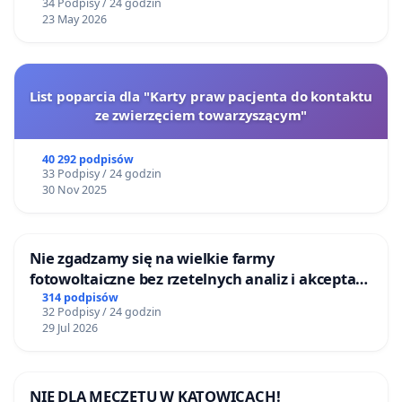
34 Podpisy / 24 godzin
23 May 2026
List poparcia dla "Karty praw pacjenta do kontaktu
ze zwierzęciem towarzyszącym"
40 292 podpisów
33 Podpisy / 24 godzin
30 Nov 2025
Nie zgadzamy się na wielkie farmy
fotowoltaiczne bez rzetelnych analiz i akceptacji
mieszkańców
314 podpisów
32 Podpisy / 24 godzin
29 Jul 2026
NIE DLA MECZETU W KATOWICACH!