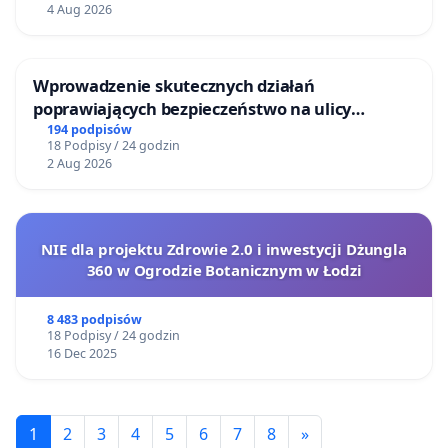
4 Aug 2026
Wprowadzenie skutecznych działań
poprawiających bezpieczeństwo na ulicy
Żeromskiego w Otwocku
194 podpisów
18 Podpisy / 24 godzin
2 Aug 2026
NIE dla projektu Zdrowie 2.0 i inwestycji Dżungla
360 w Ogrodzie Botanicznym w Łodzi
8 483 podpisów
18 Podpisy / 24 godzin
16 Dec 2025
1
2
3
4
5
6
7
8
»