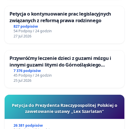
Petycja o kontynuowanie prac legislacyjnych
związanych z reformą prawa rodzinnego
827 podpisów
54 Podpisy / 24 godzin
27 Jul 2026
Przywróćmy leczenie dzieci z guzami mózgu i
innymi guzami litymi do Górnośląskiego
Centrum Zdrowia Dziecka w Katowicach
7 376 podpisów
45 Podpisy / 24 godzin
25 Jul 2026
Petycja do Prezydenta Rzeczypospolitej Polskiej o
zawetowanie ustawy „Lex Szarlatan”
26 381 podpisów