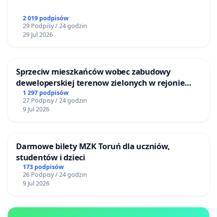
2 019 podpisów
29 Podpisy / 24 godzin
29 Jul 2026
Sprzeciw mieszkańców wobec zabudowy
deweloperskiej terenow zielonych w rejonie
Bulwarów Straceńskich w Bielsku-Białej
1 297 podpisów
27 Podpisy / 24 godzin
9 Jul 2026
Darmowe bilety MZK Toruń dla uczniów,
studentów i dzieci
173 podpisów
26 Podpisy / 24 godzin
9 Jul 2026