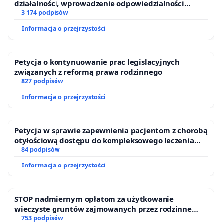
działalności, wprowadzenie odpowiedzialności
finansowej kluczowych urzędników i sędziów
3 174 podpisów
Informacja o przejrzystości
Petycja o kontynuowanie prac legislacyjnych
związanych z reformą prawa rodzinnego
827 podpisów
Informacja o przejrzystości
Petycja w sprawie zapewnienia pacjentom z chorobą
otyłościową dostępu do kompleksowego leczenia
oraz programów profilaktycznych.
84 podpisów
Informacja o przejrzystości
STOP nadmiernym opłatom za użytkowanie
wieczyste gruntów zajmowanych przez rodzinne
ogrody działkowe.
753 podpisów