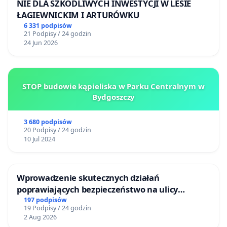
NIE DLA SZKODLIWYCH INWESTYCJI W LESIE
ŁAGIEWNICKIM I ARTURÓWKU
6 331 podpisów
21 Podpisy / 24 godzin
24 Jun 2026
STOP budowie kąpieliska w Parku Centralnym w
Bydgoszczy
3 680 podpisów
20 Podpisy / 24 godzin
10 Jul 2024
Wprowadzenie skutecznych działań
poprawiających bezpieczeństwo na ulicy
Żeromskiego w Otwocku
197 podpisów
19 Podpisy / 24 godzin
2 Aug 2026