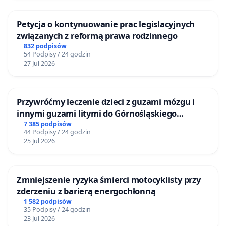
Petycja o kontynuowanie prac legislacyjnych
związanych z reformą prawa rodzinnego
832 podpisów
54 Podpisy / 24 godzin
27 Jul 2026
Przywróćmy leczenie dzieci z guzami mózgu i
innymi guzami litymi do Górnośląskiego
Centrum Zdrowia Dziecka w Katowicach
7 385 podpisów
44 Podpisy / 24 godzin
25 Jul 2026
Zmniejszenie ryzyka śmierci motocyklisty przy
zderzeniu z barierą energochłonną
1 582 podpisów
35 Podpisy / 24 godzin
23 Jul 2026