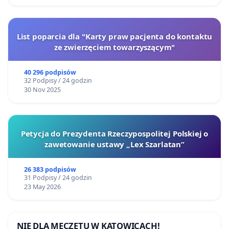
List poparcia dla "Karty praw pacjenta do kontaktu
ze zwierzęciem towarzyszącym"
40 296 podpisów
32 Podpisy / 24 godzin
30 Nov 2025
Petycja do Prezydenta Rzeczypospolitej Polskiej o
zawetowanie ustawy „Lex Szarlatan”
26 383 podpisów
31 Podpisy / 24 godzin
23 May 2026
NIE DLA MECZETU W KATOWICACH!