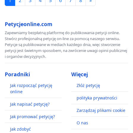
1
2
3
4
5
6
7
8
»
Petycjeonline.com
Zapewniamy bezpłatną platformę do publikowania petycji online.
Stwórz profesjonalną petycję on-line za pomocą naszego serwisu.
Petycje są publikowane w mediach każdego dnia, więc stworzenie
petycji jest świetnym sposobem, na zwrócenie uwagi opinii publicznej
i organów decyzyjnych.
Poradniki
Więcej
Jak rozpocząć petycję
Złóż petycję
online
polityka prywatności
Jak napisać petycję?
Zarządzaj plikami cookie
Jak promować petycję?
O nas
Jak zdobyć