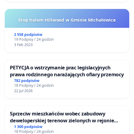
Stop halom Hillwood w Gminie Michałowice
2 558 podpisów
19 Podpisy / 24 godzin
3 Feb 2023
PETYCJA o wstrzymanie prac legislacyjnych
prawa rodzinnego narażających ofiary przemocy
782 podpisów
18 Podpisy / 24 godzin
22 Jul 2026
Sprzeciw mieszkańców wobec zabudowy
deweloperskiej terenow zielonych w rejonie
Bulwarów Straceńskich w Bielsku-Białej
1 300 podpisów
18 Podpisy / 24 godzin