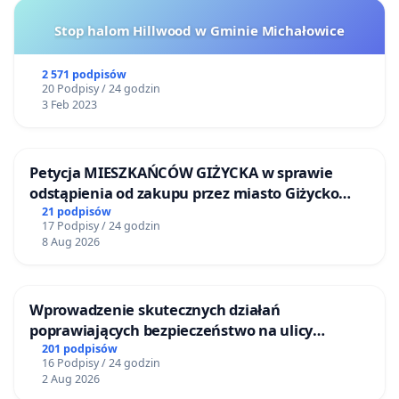
Stop halom Hillwood w Gminie Michałowice
2 571 podpisów
20 Podpisy / 24 godzin
3 Feb 2023
Petycja MIESZKAŃCÓW GIŻYCKA w sprawie
odstąpienia od zakupu przez miasto Giżycko
nieruchomości położonej nad jeziorem Niegocin
21 podpisów
17 Podpisy / 24 godzin
8 Aug 2026
Wprowadzenie skutecznych działań
poprawiających bezpieczeństwo na ulicy
Żeromskiego w Otwocku
201 podpisów
16 Podpisy / 24 godzin
2 Aug 2026