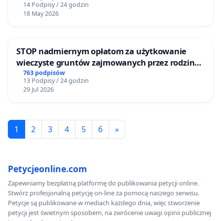
14 Podpisy / 24 godzin
18 May 2026
STOP nadmiernym opłatom za użytkowanie
wieczyste gruntów zajmowanych przez rodzinne
ogrody działkowe.
763 podpisów
13 Podpisy / 24 godzin
29 Jul 2026
1
2
3
4
5
6
»
Petycjeonline.com
Zapewniamy bezpłatną platformę do publikowania petycji online.
Stwórz profesjonalną petycję on-line za pomocą naszego serwisu.
Petycje są publikowane w mediach każdego dnia, więc stworzenie
petycji jest świetnym sposobem, na zwrócenie uwagi opinii publicznej