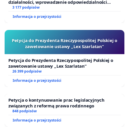
działalności, wprowadzenie odpowiedzialności
finansowej kluczowych urzędników i sędziów
3 177 podpisów
Informacja o przejrzystości
Petycja do Prezydenta Rzeczypospolitej Polskiej o
zawetowanie ustawy „Lex Szarlatan”
Petycja do Prezydenta Rzeczypospolitej Polskiej o
zawetowanie ustawy „Lex Szarlatan”
26 399 podpisów
Informacja o przejrzystości
Petycja o kontynuowanie prac legislacyjnych
związanych z reformą prawa rodzinnego
848 podpisów
Informacja o przejrzystości