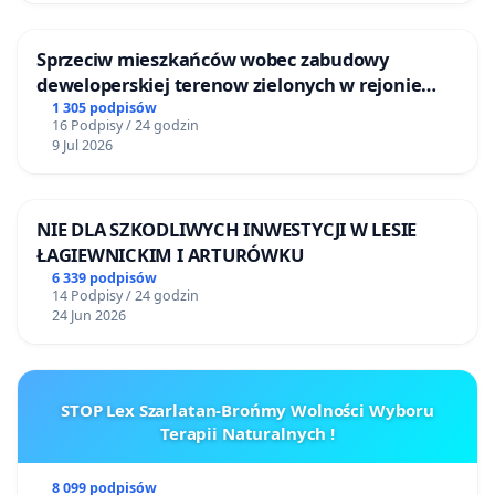
Sprzeciw mieszkańców wobec zabudowy
deweloperskiej terenow zielonych w rejonie
Bulwarów Straceńskich w Bielsku-Białej
1 305 podpisów
16 Podpisy / 24 godzin
9 Jul 2026
NIE DLA SZKODLIWYCH INWESTYCJI W LESIE
ŁAGIEWNICKIM I ARTURÓWKU
6 339 podpisów
14 Podpisy / 24 godzin
24 Jun 2026
STOP Lex Szarlatan-Brońmy Wolności Wyboru
Terapii Naturalnych !
8 099 podpisów