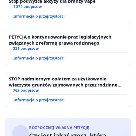
Stop podwyżce akcyzy dla branży vape
1 374 podpisów
Informacja o przejrzystości
PETYCJA o kontynuowanie prac legislacyjnych
związanych z reformą prawa rodzinnego
331 podpisów
Informacja o przejrzystości
STOP nadmiernym opłatom za użytkowanie
wieczyste gruntów zajmowanych przez rodzinne
ogrody działkowe.
763 podpisów
Informacja o przejrzystości
ROZPOCZNIJ WŁASNĄ PETYCJĘ
Czy jest jakaś rzecz, którą