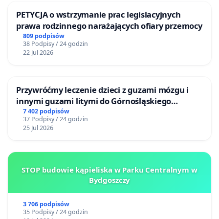
PETYCJA o wstrzymanie prac legislacyjnych
prawa rodzinnego narażających ofiary przemocy
809 podpisów
38 Podpisy / 24 godzin
22 Jul 2026
Przywróćmy leczenie dzieci z guzami mózgu i
innymi guzami litymi do Górnośląskiego
Centrum Zdrowia Dziecka w Katowicach
7 402 podpisów
37 Podpisy / 24 godzin
25 Jul 2026
STOP budowie kąpieliska w Parku Centralnym w
Bydgoszczy
3 706 podpisów
35 Podpisy / 24 godzin