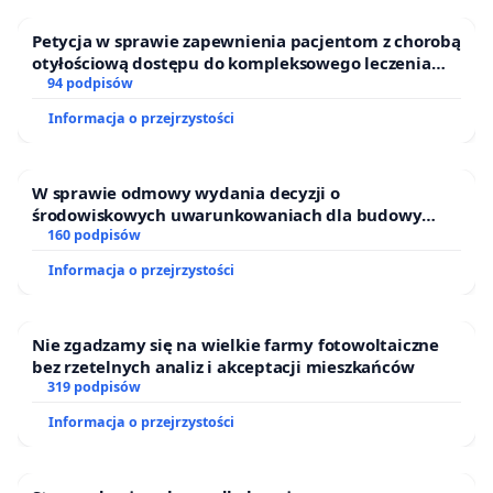
Petycja w sprawie zapewnienia pacjentom z chorobą
otyłościową dostępu do kompleksowego leczenia
oraz programów profilaktycznych.
94 podpisów
Informacja o przejrzystości
W sprawie odmowy wydania decyzji o
środowiskowych uwarunkowaniach dla budowy
zakładu wytwarzania biometanu „Krynki” w
160 podpisów
Ostrowiu Południowym oraz ochrony mieszkańców i
Informacja o przejrzystości
Puszczy Knyszyńskiej
Nie zgadzamy się na wielkie farmy fotowoltaiczne
bez rzetelnych analiz i akceptacji mieszkańców
319 podpisów
Informacja o przejrzystości