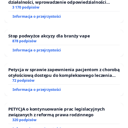
działalności, wprowadzenie odpowiedzialności
finansowej kluczowych urzędników i sędziów
3 170 podpisów
Informacja o przejrzystości
Stop podwyżce akcyzy dla branży vape
878 podpisów
Informacja o przejrzystości
Petycja w sprawie zapewnienia pacjentom z chorobą
otyłościową dostępu do kompleksowego leczenia
oraz programów profilaktycznych.
72 podpisów
Informacja o przejrzystości
PETYCJA o kontynuowanie prac legislacyjnych
związanych z reformą prawa rodzinnego
320 podpisów