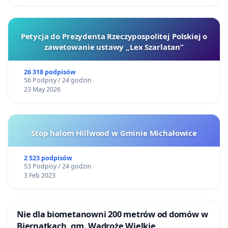
Petycja do Prezydenta Rzeczypospolitej Polskiej o
zawetowanie ustawy „Lex Szarlatan”
26 318 podpisów
56 Podpisy / 24 godzin
23 May 2026
Stop halom Hillwood w Gminie Michałowice
2 523 podpisów
53 Podpisy / 24 godzin
3 Feb 2023
Nie dla biometanowni 200 metrów od domów w
Biernatkach, gm. Wądroże Wielkie