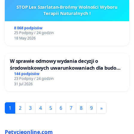
STOP Lex Szarlatan-Brońmy Wolności Wyboru
Terapii Naturalnych !
8 068 podpisów
25 Podpisy / 24 godzin
18 May 2026
W sprawie odmowy wydania decyzji o
środowiskowych uwarunkowaniach dla budowy
zakładu wytwarzania biometanu „Krynki” w
144 podpisów
23 Podpisy / 24 godzin
Ostrowiu Południowym oraz ochrony
31 Jul 2026
mieszkańców i Puszczy Knyszyńskiej
1
2
3
4
5
6
7
8
9
»
Petycjeonline.com