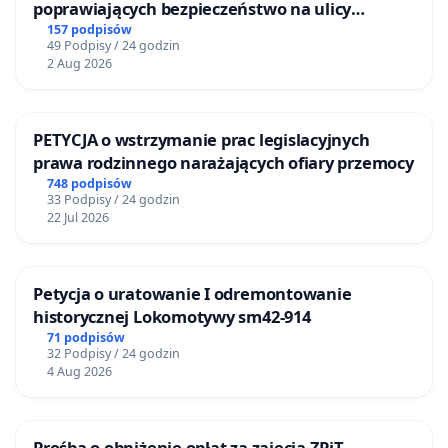
poprawiających bezpieczeństwo na ulicy
Żeromskiego w Otwocku
157 podpisów
49 Podpisy / 24 godzin
2 Aug 2026
PETYCJA o wstrzymanie prac legislacyjnych
prawa rodzinnego narażających ofiary przemocy
748 podpisów
33 Podpisy / 24 godzin
22 Jul 2026
Petycja o uratowanie I odremontowanie
historycznej Lokomotywy sm42-914
71 podpisów
32 Podpisy / 24 godzin
4 Aug 2026
Prośba o obniżenie opłat za zajęcia ZPiT