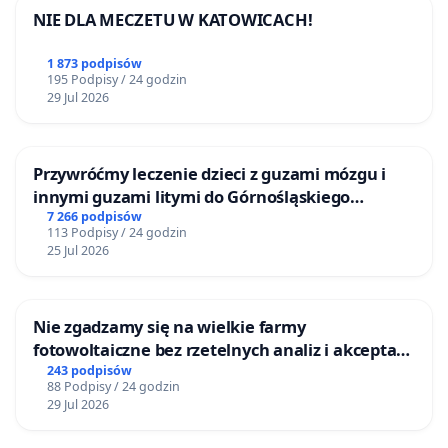
NIE DLA MECZETU W KATOWICACH!
1 873 podpisów
195 Podpisy / 24 godzin
29 Jul 2026
Przywróćmy leczenie dzieci z guzami mózgu i
innymi guzami litymi do Górnośląskiego
Centrum Zdrowia Dziecka w Katowicach
7 266 podpisów
113 Podpisy / 24 godzin
25 Jul 2026
Nie zgadzamy się na wielkie farmy
fotowoltaiczne bez rzetelnych analiz i akceptacji
mieszkańców
243 podpisów
88 Podpisy / 24 godzin
29 Jul 2026