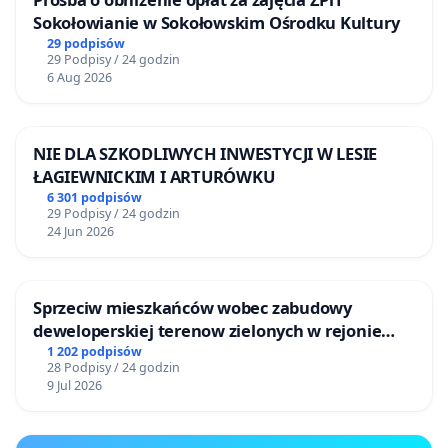
Sokołowianie w Sokołowskim Ośrodku Kultury
29 podpisów
29 Podpisy / 24 godzin
6 Aug 2026
NIE DLA SZKODLIWYCH INWESTYCJI W LESIE
ŁAGIEWNICKIM I ARTURÓWKU
6 301 podpisów
29 Podpisy / 24 godzin
24 Jun 2026
Sprzeciw mieszkańców wobec zabudowy
deweloperskiej terenow zielonych w rejonie
Bulwarów Straceńskich w Bielsku-Białej
1 202 podpisów
28 Podpisy / 24 godzin
9 Jul 2026