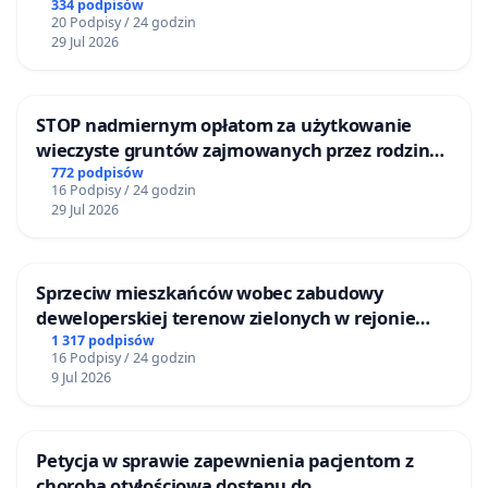
mieszkańców
334 podpisów
20 Podpisy / 24 godzin
29 Jul 2026
STOP nadmiernym opłatom za użytkowanie
wieczyste gruntów zajmowanych przez rodzinne
ogrody działkowe.
772 podpisów
16 Podpisy / 24 godzin
29 Jul 2026
Sprzeciw mieszkańców wobec zabudowy
deweloperskiej terenow zielonych w rejonie
Bulwarów Straceńskich w Bielsku-Białej
1 317 podpisów
16 Podpisy / 24 godzin
9 Jul 2026
Petycja w sprawie zapewnienia pacjentom z
chorobą otyłościową dostępu do