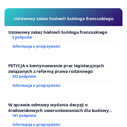
Ustawowy zakaz hodowli buldoga francuskiego
Ustawowy zakaz hodowli buldoga francuskiego
0 podpisów
Informacja o przejrzystości
PETYCJA o kontynuowanie prac legislacyjnych
związanych z reformą prawa rodzinnego
332 podpisów
Informacja o przejrzystości
W sprawie odmowy wydania decyzji o
środowiskowych uwarunkowaniach dla budowy
zakładu wytwarzania biometanu „Krynki” w
161 podpisów
Ostrowiu Południowym oraz ochrony mieszkańców i
Informacja o przejrzystości