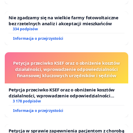
Puszczy Knyszyńskiej
Nie zgadzamy się na wielkie farmy fotowoltaiczne
bez rzetelnych analiz i akceptacji mieszkańców
334 podpisów
Informacja o przejrzystości
Petycja przeciwko KSEF oraz o obniżenie kosztów
działalności, wprowadzenie odpowiedzialności
finansowej kluczowych urzędników i sędziów
Petycja przeciwko KSEF oraz o obniżenie kosztów
działalności, wprowadzenie odpowiedzialności
finansowej kluczowych urzędników i sędziów
3 178 podpisów
Informacja o przejrzystości
Petycja w sprawie zapewnienia pacjentom z chorobą