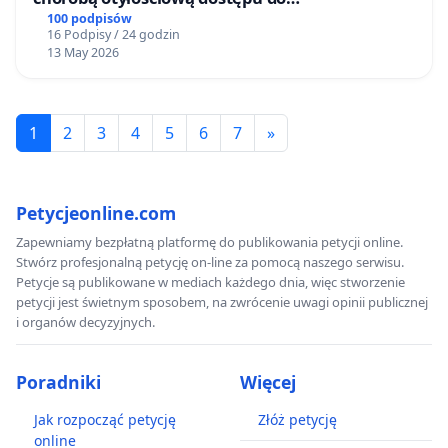
kompleksowego leczenia oraz programów
100 podpisów
16 Podpisy / 24 godzin
profilaktycznych.
13 May 2026
1
2
3
4
5
6
7
»
Petycjeonline.com
Zapewniamy bezpłatną platformę do publikowania petycji online.
Stwórz profesjonalną petycję on-line za pomocą naszego serwisu.
Petycje są publikowane w mediach każdego dnia, więc stworzenie
petycji jest świetnym sposobem, na zwrócenie uwagi opinii publicznej
i organów decyzyjnych.
Poradniki
Więcej
Jak rozpocząć petycję
Złóż petycję
online