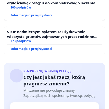
otyłościową dostępu do kompleksowego leczenia
oraz programów profilaktycznych.
100 podpisów
Informacja o przejrzystości
STOP nadmiernym opłatom za użytkowanie
wieczyste gruntów zajmowanych przez rodzinne
ogrody działkowe.
773 podpisów
Informacja o przejrzystości
ROZPOCZNIJ WŁASNĄ PETYCJĘ
Czy jest jakaś rzecz, którą
pragniesz zmienić?
Milczenie nie powoduje zmiany.
Zapoczątkuj ruch społeczny, tworząc petycję.