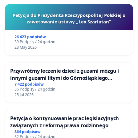
Petycja do Prezydenta Rzeczypospolitej Polskiej o
zawetowanie ustawy „Lex Szarlatan”
26 423 podpisów
39 Podpisy / 24 godzin
23 May 2026
Przywróćmy leczenie dzieci z guzami mózgu i
innymi guzami litymi do Górnośląskiego
Centrum Zdrowia Dziecka w Katowicach
7 422 podpisów
36 Podpisy / 24 godzin
25 Jul 2026
Petycja o kontynuowanie prac legislacyjnych
związanych z reformą prawa rodzinnego
864 podpisów
32 Podpisy / 24 godzin