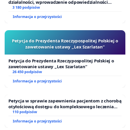
działalności, wprowadzenie odpowiedzialności
finansowej kluczowych urzędników i sędziów
3 180 podpisów
Informacja o przejrzystości
Petycja do Prezydenta Rzeczypospolitej Polskiej o
zawetowanie ustawy „Lex Szarlatan”
Petycja do Prezydenta Rzeczypospolitej Polskiej o
zawetowanie ustawy „Lex Szarlatan”
26 450 podpisów
Informacja o przejrzystości
Petycja w sprawie zapewnienia pacjentom z chorobą
otyłościową dostępu do kompleksowego leczenia
oraz programów profilaktycznych.
110 podpisów
Informacja o przejrzystości