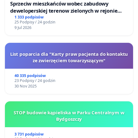
Sprzeciw mieszkańców wobec zabudowy
deweloperskiej terenow zielonych w rejonie
Bulwarów Straceńskich w Bielsku-Białej
1 333 podpisów
25 Podpisy / 24 godzin
9 Jul 2026
List poparcia dla "Karty praw pacjenta do kontaktu
ze zwierzęciem towarzyszącym"
40 335 podpisów
23 Podpisy / 24 godzin
30 Nov 2025
STOP budowie kąpieliska w Parku Centralnym w
Bydgoszczy
3 731 podpisów