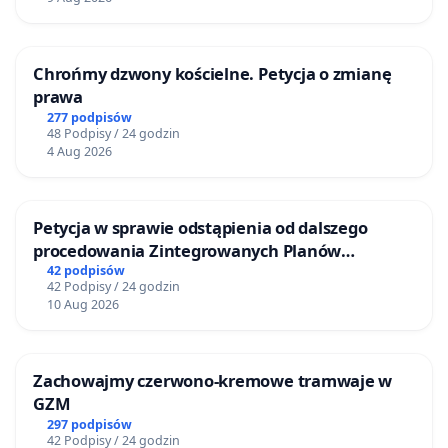
Chrońmy dzwony kościelne. Petycja o zmianę
prawa
277 podpisów
48 Podpisy / 24 godzin
4 Aug 2026
Petycja w sprawie odstąpienia od dalszego
procedowania Zintegrowanych Planów
Inwestycyjnych „Myślenice – Barnasiówka” oraz
42 podpisów
42 Podpisy / 24 godzin
„Myślenice – Bukówka”
10 Aug 2026
Zachowajmy czerwono-kremowe tramwaje w
GZM
297 podpisów
42 Podpisy / 24 godzin