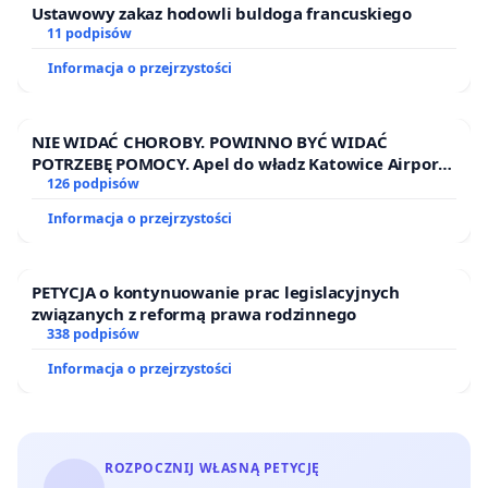
Ustawowy zakaz hodowli buldoga francuskiego
11 podpisów
Informacja o przejrzystości
NIE WIDAĆ CHOROBY. POWINNO BYĆ WIDAĆ
POTRZEBĘ POMOCY. Apel do władz Katowice Airport
o przystąpienie do programu HIDDEN DISABILITIES
126 podpisów
SUNFLOWER – SŁONECZNIK – UKRYTE
Informacja o przejrzystości
NIEPEŁNOSPRAWNOŚCI
PETYCJA o kontynuowanie prac legislacyjnych
związanych z reformą prawa rodzinnego
338 podpisów
Informacja o przejrzystości
ROZPOCZNIJ WŁASNĄ PETYCJĘ