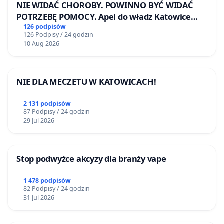
NIE WIDAĆ CHOROBY. POWINNO BYĆ WIDAĆ
POTRZEBĘ POMOCY. Apel do władz Katowice
Airport o przystąpienie do programu HIDDEN
126 podpisów
126 Podpisy / 24 godzin
DISABILITIES SUNFLOWER – SŁONECZNIK –
10 Aug 2026
UKRYTE NIEPEŁNOSPRAWNOŚCI
NIE DLA MECZETU W KATOWICACH!
2 131 podpisów
87 Podpisy / 24 godzin
29 Jul 2026
Stop podwyżce akcyzy dla branży vape
1 478 podpisów
82 Podpisy / 24 godzin
31 Jul 2026