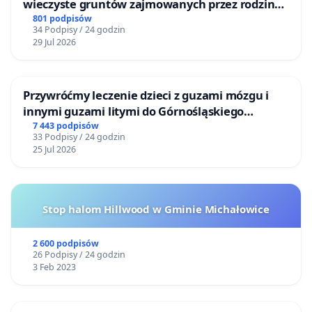
wieczyste gruntów zajmowanych przez rodzinne
ogrody działkowe.
801 podpisów
34 Podpisy / 24 godzin
29 Jul 2026
Przywróćmy leczenie dzieci z guzami mózgu i
innymi guzami litymi do Górnośląskiego
Centrum Zdrowia Dziecka w Katowicach
7 443 podpisów
33 Podpisy / 24 godzin
25 Jul 2026
Stop halom Hillwood w Gminie Michałowice
2 600 podpisów
26 Podpisy / 24 godzin
3 Feb 2023