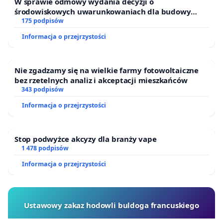
W sprawie odmowy wydania decyzji o
środowiskowych uwarunkowaniach dla budowy
zakładu wytwarzania biometanu „Krynki” w
175 podpisów
Ostrowiu Południowym oraz ochrony mieszkańców i
Informacja o przejrzystości
Puszczy Knyszyńskiej
Nie zgadzamy się na wielkie farmy fotowoltaiczne
bez rzetelnych analiz i akceptacji mieszkańców
343 podpisów
Informacja o przejrzystości
Stop podwyżce akcyzy dla branży vape
1 478 podpisów
Informacja o przejrzystości
Ustawowy zakaz hodowli buldoga francuskiego