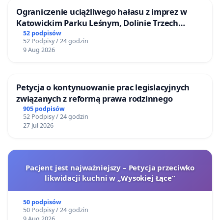
Ograniczenie uciążliwego hałasu z imprez w
Katowickim Parku Leśnym, Dolinie Trzech
Stawów i na Lotnisku Muchowiec
52 podpisów
52 Podpisy / 24 godzin
9 Aug 2026
Petycja o kontynuowanie prac legislacyjnych
związanych z reformą prawa rodzinnego
905 podpisów
52 Podpisy / 24 godzin
27 Jul 2026
Pacjent jest najważniejszy – Petycja przeciwko
likwidacji kuchni w „Wysokiej Łące”
50 podpisów
50 Podpisy / 24 godzin
9 Aug 2026