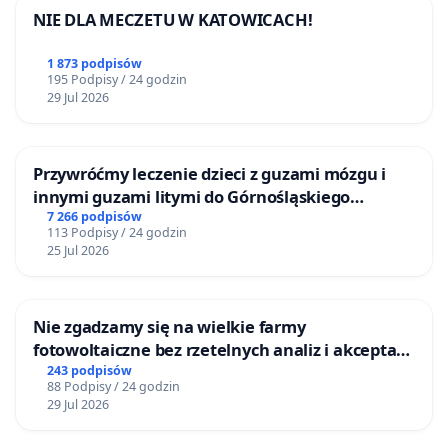
NIE DLA MECZETU W KATOWICACH!
1 873 podpisów
195 Podpisy / 24 godzin
29 Jul 2026
Przywróćmy leczenie dzieci z guzami mózgu i
innymi guzami litymi do Górnośląskiego
Centrum Zdrowia Dziecka w Katowicach
7 266 podpisów
113 Podpisy / 24 godzin
25 Jul 2026
Nie zgadzamy się na wielkie farmy
fotowoltaiczne bez rzetelnych analiz i akceptacji
mieszkańców
243 podpisów
88 Podpisy / 24 godzin
29 Jul 2026