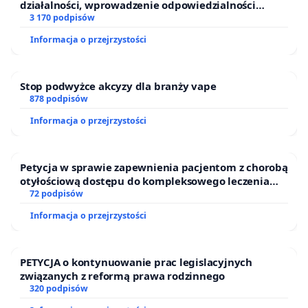
działalności, wprowadzenie odpowiedzialności
finansowej kluczowych urzędników i sędziów
3 170 podpisów
Informacja o przejrzystości
Stop podwyżce akcyzy dla branży vape
878 podpisów
Informacja o przejrzystości
Petycja w sprawie zapewnienia pacjentom z chorobą
otyłościową dostępu do kompleksowego leczenia
oraz programów profilaktycznych.
72 podpisów
Informacja o przejrzystości
PETYCJA o kontynuowanie prac legislacyjnych
związanych z reformą prawa rodzinnego
320 podpisów