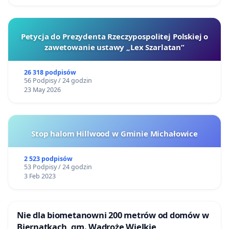
Petycja do Prezydenta Rzeczypospolitej Polskiej o
zawetowanie ustawy „Lex Szarlatan”
26 318 podpisów
56 Podpisy / 24 godzin
23 May 2026
Stop halom Hillwood w Gminie Michałowice
2 523 podpisów
53 Podpisy / 24 godzin
3 Feb 2023
Nie dla biometanowni 200 metrów od domów w
Biernatkach, gm. Wądroże Wielkie