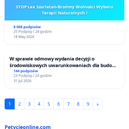
STOP Lex Szarlatan-Brońmy Wolności Wyboru
Terapii Naturalnych !
8 068 podpisów
25 Podpisy / 24 godzin
18 May 2026
W sprawie odmowy wydania decyzji o
środowiskowych uwarunkowaniach dla budowy
zakładu wytwarzania biometanu „Krynki” w
144 podpisów
23 Podpisy / 24 godzin
Ostrowiu Południowym oraz ochrony
31 Jul 2026
mieszkańców i Puszczy Knyszyńskiej
1
2
3
4
5
6
7
8
9
»
Petycjeonline.com