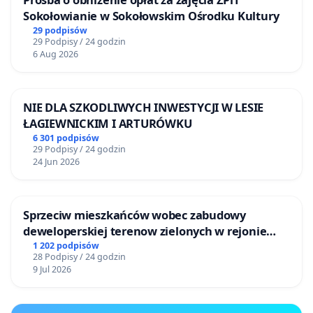
Sokołowianie w Sokołowskim Ośrodku Kultury
29 podpisów
29 Podpisy / 24 godzin
6 Aug 2026
NIE DLA SZKODLIWYCH INWESTYCJI W LESIE
ŁAGIEWNICKIM I ARTURÓWKU
6 301 podpisów
29 Podpisy / 24 godzin
24 Jun 2026
Sprzeciw mieszkańców wobec zabudowy
deweloperskiej terenow zielonych w rejonie
Bulwarów Straceńskich w Bielsku-Białej
1 202 podpisów
28 Podpisy / 24 godzin
9 Jul 2026