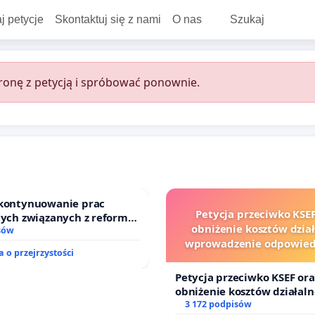
j petycje
Skontaktuj się z nami
O nas
Szukaj
onę z petycją i spróbować ponownie.
 kontynuowanie prac
Petycja przeciwko KSEF
nych związanych z reformą
obniżenie kosztów dział
zinnego
sów
wprowadzenie odpowiedz
 o przejrzystości
finansowej kluczowych ur
sędziów
Petycja przeciwko KSEF ora
obniżenie kosztów działaln
wprowadzenie odpowiedzia
3 172 podpisów