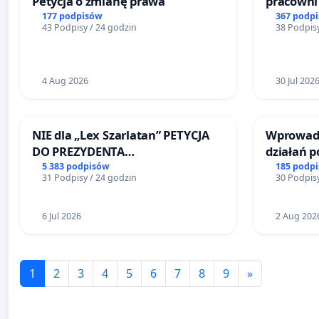
Petycja o zmianę prawa
pracowni 
Teatrze 
177 podpisów
367 podp
43 Podpisy / 24 godzin
38 Podpisy
4 Aug 2026
30 Jul 202
NIE dla „Lex Szarlatan” PETYCJA
Wprowadz
DO PREZYDENTA
działań 
RZECZYPOSPOLITEJ POLSKIEJ
bezpiecze
5 383 podpisów
185 podp
31 Podpisy / 24 godzin
30 Podpisy
Żeromski
6 Jul 2026
2 Aug 202
1
2
3
4
5
6
7
8
9
»