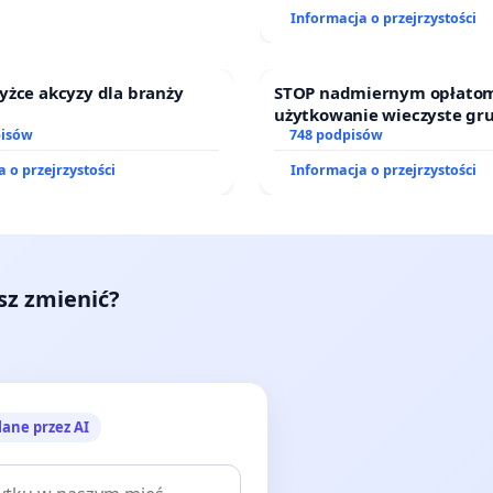
finansowej kluczowych urz
Informacja o przejrzystości
sędziów
yżce akcyzy dla branży
STOP nadmiernym opłatom
użytkowanie wieczyste gr
pisów
zajmowanych przez rodzin
748 podpisów
działkowe.
 o przejrzystości
Informacja o przejrzystości
esz zmienić?
lane przez AI