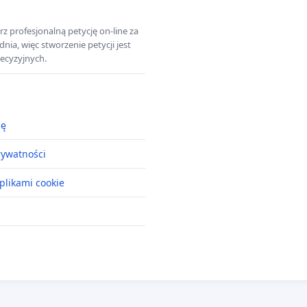
z profesjonalną petycję on-line za
a, więc stworzenie petycji jest
ecyzyjnych.
ję
rywatności
plikami cookie