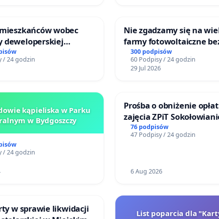
 mieszkańców wobec
Nie zgadzamy się na wie
 deweloperskiej
farmy fotowoltaiczne be
ielonych w rejonie
rzetelnych analiz i akcep
pisów
300 podpisów
 / 24 godzin
60 Podpisy / 24 godzin
 Straceńskich w Bielsku-
mieszkańców
29 Jul 2026
Prośba o obniżenie opłat
owie kąpieliska w Parku
zajęcia ZPiT Sokołowian
ralnym w Bydgoszczy
Sokołowskim Ośrodku Ku
76 podpisów
47 Podpisy / 24 godzin
pisów
 / 24 godzin
4
6 Aug 2026
rty w sprawie likwidacji
List poparcia dla "Kar