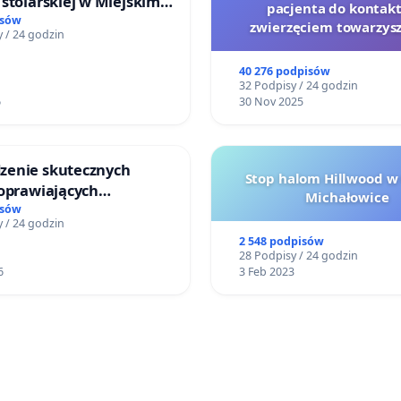
stolarskiej w Miejskim
pacjenta do kontakt
Miniatura w Gdańsku
isów
zwierzęciem towarzys
 / 24 godzin
40 276 podpisów
32 Podpisy / 24 godzin
6
30 Nov 2025
enie skutecznych
Stop halom Hillwood w
poprawiających
Michałowice
ństwo na ulicy
isów
 / 24 godzin
ego w Otwocku
2 548 podpisów
28 Podpisy / 24 godzin
6
3 Feb 2023