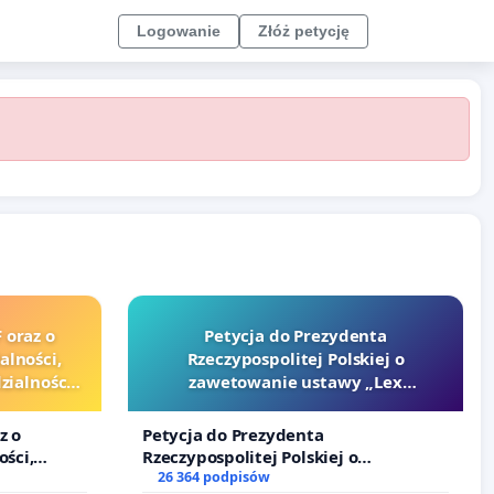
Logowanie
Złóż petycję
 oraz o
Petycja do Prezydenta
alności,
Rzeczypospolitej Polskiej o
ialności
zawetowanie ustawy „Lex
zędników i
Szarlatan”
z o
Petycja do Prezydenta
ości,
Rzeczypospolitej Polskiej o
lności
zawetowanie ustawy „Lex Szarlatan”
26 364 podpisów