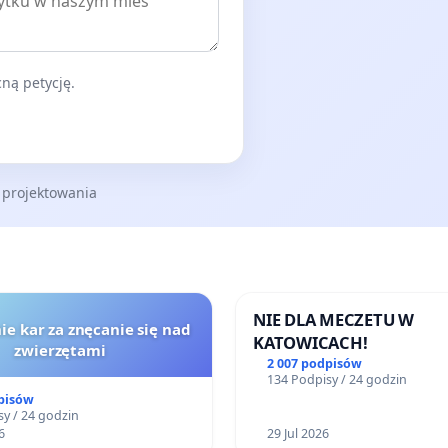
ną petycję.
 projektowania
NIE DLA MECZETU W
ie kar za znęcanie się nad
KATOWICACH!
zwierzętami
2 007 podpisów
134 Podpisy / 24 godzin
pisów
y / 24 godzin
6
29 Jul 2026