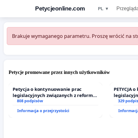
Petycjeonline.com
Przegląda
PL ▼
Brakuje wymaganego parametru. Proszę wrócić na str
Petycje promowane przez innych użytkowników
Petycja o kontynuowanie prac
PETYCJA o
legislacyjnych związanych z reformą
legislacyj
prawa rodzinnego
808 podpisów
prawa rod
329 podpi
Informacja o przejrzystości
Informacja