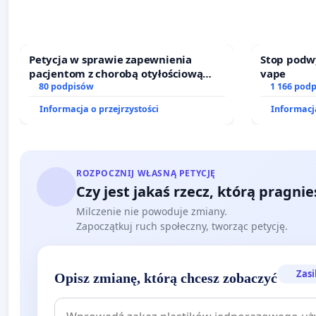
Petycja w sprawie zapewnienia
Stop podw
pacjentom z chorobą otyłościową
vape
dostępu do kompleksowego leczenia
80 podpisów
1 166 pod
oraz programów profilaktycznych.
Informacja o przejrzystości
Informacja
ROZPOCZNIJ WŁASNĄ PETYCJĘ
Czy jest jakaś rzecz, którą pragni
Milczenie nie powoduje zmiany.
Zapoczątkuj ruch społeczny, tworząc petycję.
Zasi
Opisz zmianę, którą chcesz zobaczyć