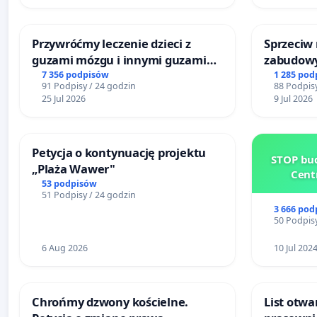
Przywróćmy leczenie dzieci z
Sprzeciw
guzami mózgu i innymi guzami
zabudowy
litymi do Górnośląskiego
terenow z
7 356 podpisów
1 285 pod
91 Podpisy / 24 godzin
88 Podpisy
Centrum Zdrowia Dziecka w
Bulwarów
25 Jul 2026
9 Jul 2026
Katowicach
Białej
Petycja o kontynuację projektu
STOP bud
„Plaża Wawer"
Cent
53 podpisów
51 Podpisy / 24 godzin
3 666 pod
50 Podpisy
6 Aug 2026
10 Jul 202
Chrońmy dzwony kościelne.
List otwa