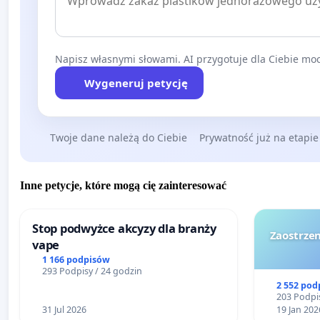
Napisz własnymi słowami. AI przygotuje dla Ciebie moc
Wygeneruj petycję
Twoje dane należą do Ciebie
Prywatność już na etapie
Inne petycje, które mogą cię zainteresować
Stop podwyżce akcyzy dla branży
Zaostrzen
vape
1 166 podpisów
293 Podpisy / 24 godzin
2 552 pod
203 Podpis
31 Jul 2026
19 Jan 202