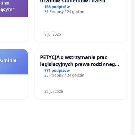
uczniów, studentów i dzieci
u ze
166 podpisów
zącym"
31 Podpisy / 24 godzin
9 Jul 2026
PETYCJA o wstrzymanie prac
 Gminie
legislacyjnych prawa rodzinnego
narażających ofiary przemocy
771 podpisów
23 Podpisy / 24 godzin
22 Jul 2026