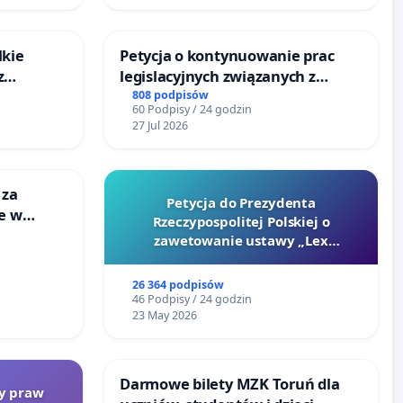
lkie
Petycja o kontynuowanie prac
z
legislacyjnych związanych z
tacji
reformą prawa rodzinnego
808 podpisów
60 Podpisy / 24 godzin
27 Jul 2026
 za
Petycja do Prezydenta
ie w
Rzeczypospolitej Polskiej o
ltury
zawetowanie ustawy „Lex
Szarlatan”
26 364 podpisów
46 Podpisy / 24 godzin
23 May 2026
Darmowe bilety MZK Toruń dla
ty praw