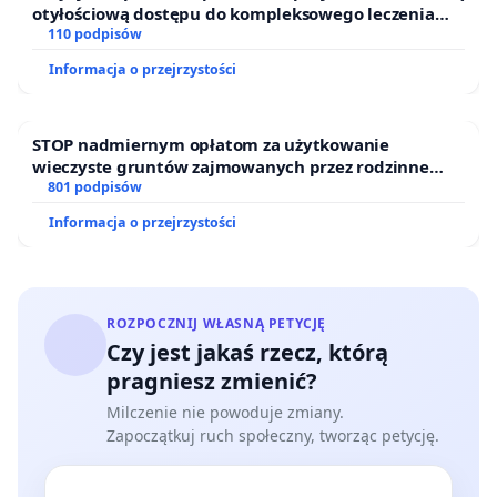
otyłościową dostępu do kompleksowego leczenia
oraz programów profilaktycznych.
110 podpisów
Informacja o przejrzystości
STOP nadmiernym opłatom za użytkowanie
wieczyste gruntów zajmowanych przez rodzinne
ogrody działkowe.
801 podpisów
Informacja o przejrzystości
ROZPOCZNIJ WŁASNĄ PETYCJĘ
Czy jest jakaś rzecz, którą
pragniesz zmienić?
Milczenie nie powoduje zmiany.
Zapoczątkuj ruch społeczny, tworząc petycję.