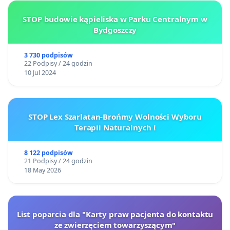
STOP budowie kąpieliska w Parku Centralnym w
Bydgoszczy
3 730 podpisów
22 Podpisy / 24 godzin
10 Jul 2024
STOP Lex Szarlatan-Brońmy Wolności Wyboru
Terapii Naturalnych !
8 122 podpisów
21 Podpisy / 24 godzin
18 May 2026
List poparcia dla "Karty praw pacjenta do kontaktu
ze zwierzęciem towarzyszącym"