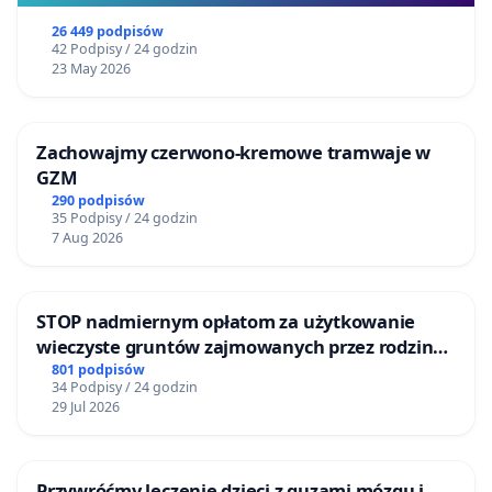
26 449 podpisów
42 Podpisy / 24 godzin
23 May 2026
Zachowajmy czerwono-kremowe tramwaje w
GZM
290 podpisów
35 Podpisy / 24 godzin
7 Aug 2026
STOP nadmiernym opłatom za użytkowanie
wieczyste gruntów zajmowanych przez rodzinne
ogrody działkowe.
801 podpisów
34 Podpisy / 24 godzin
29 Jul 2026
Przywróćmy leczenie dzieci z guzami mózgu i