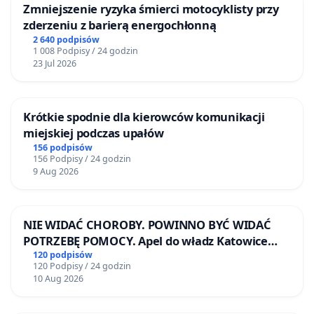
Zmniejszenie ryzyka śmierci motocyklisty przy
zderzeniu z barierą energochłonną
2 640 podpisów
1 008 Podpisy / 24 godzin
23 Jul 2026
Krótkie spodnie dla kierowców komunikacji
miejskiej podczas upałów
156 podpisów
156 Podpisy / 24 godzin
9 Aug 2026
NIE WIDAĆ CHOROBY. POWINNO BYĆ WIDAĆ
POTRZEBĘ POMOCY. Apel do władz Katowice
Airport o przystąpienie do programu HIDDEN
120 podpisów
120 Podpisy / 24 godzin
DISABILITIES SUNFLOWER – SŁONECZNIK –
10 Aug 2026
UKRYTE NIEPEŁNOSPRAWNOŚCI