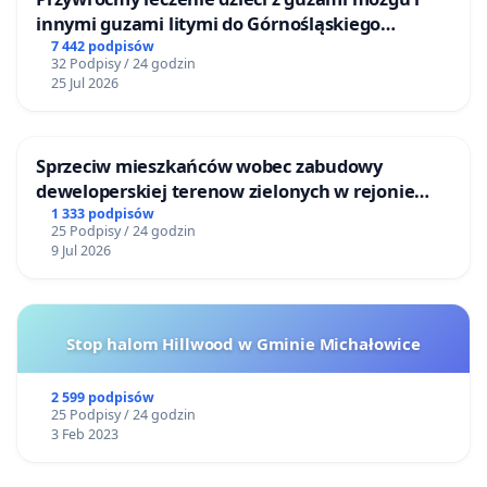
innymi guzami litymi do Górnośląskiego
Centrum Zdrowia Dziecka w Katowicach
7 442 podpisów
32 Podpisy / 24 godzin
25 Jul 2026
Sprzeciw mieszkańców wobec zabudowy
deweloperskiej terenow zielonych w rejonie
Bulwarów Straceńskich w Bielsku-Białej
1 333 podpisów
25 Podpisy / 24 godzin
9 Jul 2026
Stop halom Hillwood w Gminie Michałowice
2 599 podpisów
25 Podpisy / 24 godzin
3 Feb 2023