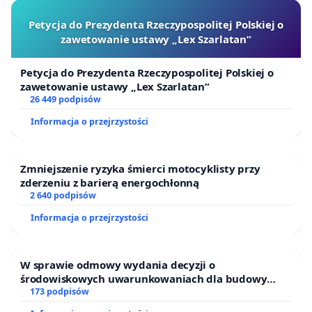
Petycja do Prezydenta Rzeczypospolitej Polskiej o
zawetowanie ustawy „Lex Szarlatan”
Petycja do Prezydenta Rzeczypospolitej Polskiej o
zawetowanie ustawy „Lex Szarlatan”
26 449 podpisów
Informacja o przejrzystości
Zmniejszenie ryzyka śmierci motocyklisty przy
zderzeniu z barierą energochłonną
2 640 podpisów
Informacja o przejrzystości
W sprawie odmowy wydania decyzji o
środowiskowych uwarunkowaniach dla budowy
zakładu wytwarzania biometanu „Krynki” w
173 podpisów
Ostrowiu Południowym oraz ochrony mieszkańców i