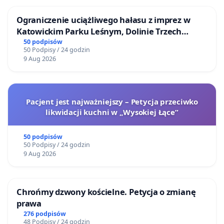
Ograniczenie uciążliwego hałasu z imprez w
Katowickim Parku Leśnym, Dolinie Trzech
Stawów i na Lotnisku Muchowiec
50 podpisów
50 Podpisy / 24 godzin
9 Aug 2026
Pacjent jest najważniejszy – Petycja przeciwko
likwidacji kuchni w „Wysokiej Łące”
50 podpisów
50 Podpisy / 24 godzin
9 Aug 2026
Chrońmy dzwony kościelne. Petycja o zmianę
prawa
276 podpisów
48 Podpisy / 24 godzin