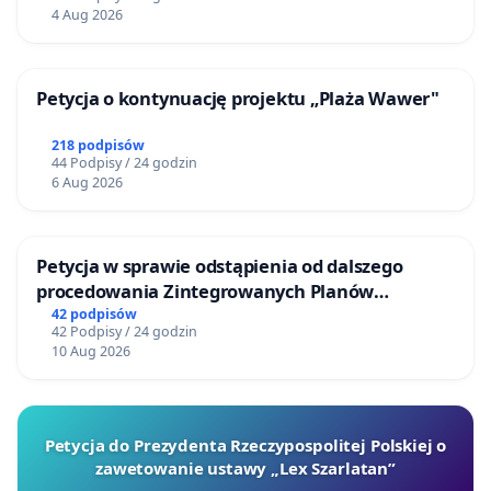
4 Aug 2026
Petycja o kontynuację projektu „Plaża Wawer"
218 podpisów
44 Podpisy / 24 godzin
6 Aug 2026
Petycja w sprawie odstąpienia od dalszego
procedowania Zintegrowanych Planów
Inwestycyjnych „Myślenice – Barnasiówka” oraz
42 podpisów
42 Podpisy / 24 godzin
„Myślenice – Bukówka”
10 Aug 2026
Petycja do Prezydenta Rzeczypospolitej Polskiej o
zawetowanie ustawy „Lex Szarlatan”