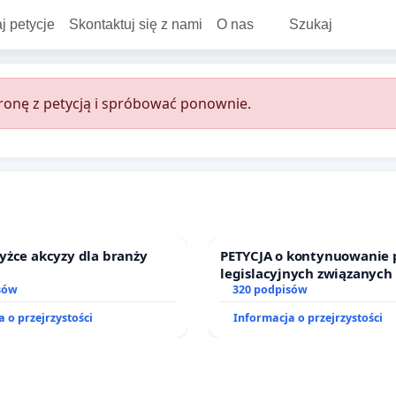
j petycje
Skontaktuj się z nami
O nas
Szukaj
onę z petycją i spróbować ponownie.
yżce akcyzy dla branży
PETYCJA o kontynuowanie 
legislacyjnych związanych
sów
prawa rodzinnego
320 podpisów
 o przejrzystości
Informacja o przejrzystości