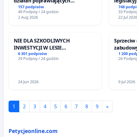
działań poprawiających
legislacy
bezpieczeństwo na ulicy
narażają
157 podpisów
748 podp
49 Podpisy / 24 godzin
33 Podpisy
Żeromskiego w Otwocku
2 Aug 2026
22 Jul 202
NIE DLA SZKODLIWYCH
Sprzeciw
INWESTYCJI W LESIE
zabudowy
ŁAGIEWNICKIM I ARTURÓWKU
terenow z
6 301 podpisów
1 200 pod
29 Podpisy / 24 godzin
26 Podpisy
Bulwarów
Białej
24 Jun 2026
9 Jul 2026
1
2
3
4
5
6
7
8
9
»
Petycjeonline.com