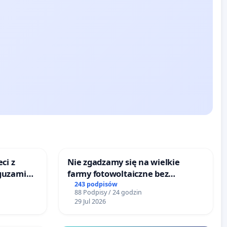
ci z
Nie zgadzamy się na wielkie
guzami
farmy fotowoltaiczne bez
o
rzetelnych analiz i akceptacji
243 podpisów
88 Podpisy / 24 godzin
ka w
mieszkańców
29 Jul 2026