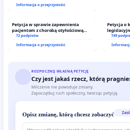
finansowej kluczowych urzędników i
Informacja o przejrzystości
sędziów
Petycja w sprawie zapewnienia
Petycja o
pacjentom z chorobą otyłościową
legislacyj
dostępu do kompleksowego leczenia
72 podpisów
prawa rod
749 podpi
oraz programów profilaktycznych.
Informacja o przejrzystości
Informacja
ROZPOCZNIJ WŁASNĄ PETYCJĘ
Czy jest jakaś rzecz, którą pragni
Milczenie nie powoduje zmiany.
Zapoczątkuj ruch społeczny, tworząc petycję.
Zasi
Opisz zmianę, którą chcesz zobaczyć