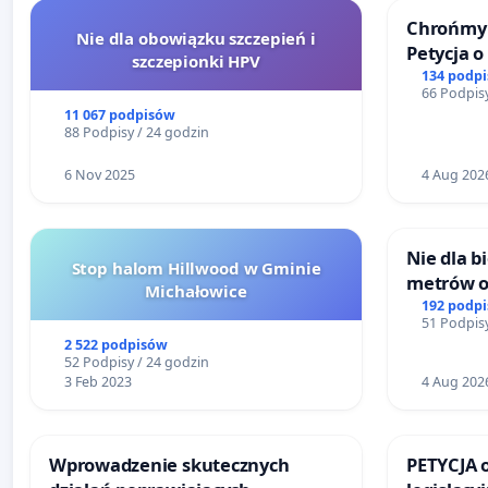
Chrońmy 
Nie dla obowiązku szczepień i
Petycja 
szczepionki HPV
134 podp
66 Podpisy
11 067 podpisów
88 Podpisy / 24 godzin
6 Nov 2025
4 Aug 202
Nie dla 
Stop halom Hillwood w Gminie
metrów 
Michałowice
Biernatk
192 podp
51 Podpisy
Wielkie
2 522 podpisów
52 Podpisy / 24 godzin
3 Feb 2023
4 Aug 202
Wprowadzenie skutecznych
PETYCJA 