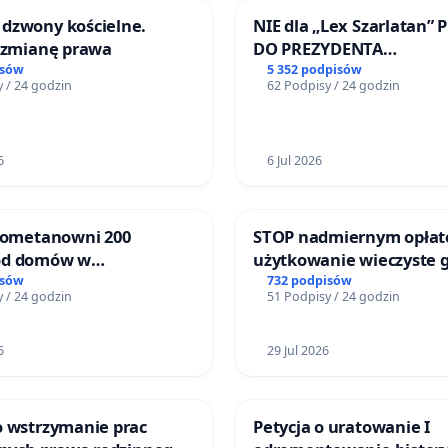
dzwony kościelne.
NIE dla „Lex Szarlatan” 
o zmianę prawa
DO PREZYDENTA
RZECZYPOSPOLITEJ POLS
isów
5 352 podpisów
 / 24 godzin
62 Podpisy / 24 godzin
6
6 Jul 2026
biometanowni 200
STOP nadmiernym opłat
od domów w
użytkowanie wieczyste 
ach, gm. Wądroże
zajmowanych przez rodz
isów
732 podpisów
 / 24 godzin
51 Podpisy / 24 godzin
ogrody działkowe.
6
29 Jul 2026
o wstrzymanie prac
Petycja o uratowanie I