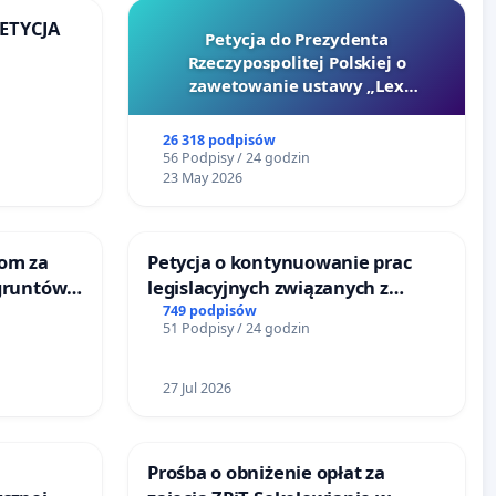
PETYCJA
Petycja do Prezydenta
Rzeczypospolitej Polskiej o
KIEJ
zawetowanie ustawy „Lex
Szarlatan”
26 318 podpisów
56 Podpisy / 24 godzin
23 May 2026
om za
Petycja o kontynuowanie prac
gruntów
legislacyjnych związanych z
inne
reformą prawa rodzinnego
749 podpisów
51 Podpisy / 24 godzin
27 Jul 2026
Prośba o obniżenie opłat za