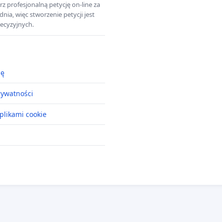
z profesjonalną petycję on-line za
a, więc stworzenie petycji jest
ecyzyjnych.
ję
rywatności
plikami cookie