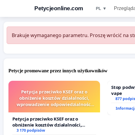
Petycjeonline.com
Przegląda
PL ▼
Brakuje wymaganego parametru. Proszę wrócić na str
Petycje promowane przez innych użytkowników
Stop podw
Petycja przeciwko KSEF oraz o
vape
obniżenie kosztów działalności,
877 podpi
wprowadzenie odpowiedzialności
Informacja
finansowej kluczowych urzędników i
sędziów
Petycja przeciwko KSEF oraz o
obniżenie kosztów działalności,
wprowadzenie odpowiedzialności
3 170 podpisów