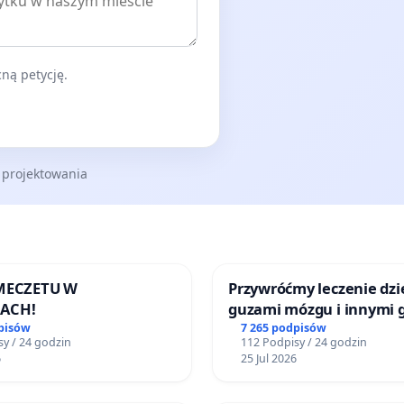
ną petycję.
 projektowania
 MECZETU W
Przywróćmy leczenie dzie
ACH!
guzami mózgu i innymi 
litymi do Górnośląskieg
pisów
7 265 podpisów
y / 24 godzin
112 Podpisy / 24 godzin
Centrum Zdrowia Dziec
6
25 Jul 2026
Katowicach