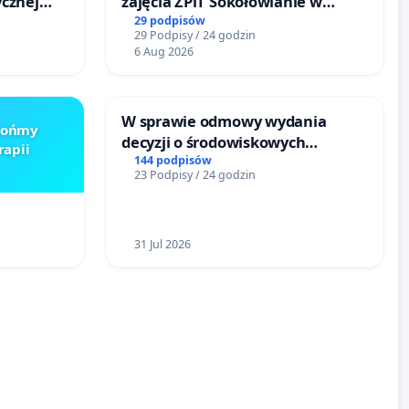
cznej
zajęcia ZPiT Sokołowianie w
Sokołowskim Ośrodku Kultury
29 podpisów
29 Podpisy / 24 godzin
6 Aug 2026
W sprawie odmowy wydania
Brońmy
decyzji o środowiskowych
rapii
uwarunkowaniach dla budowy
144 podpisów
23 Podpisy / 24 godzin
zakładu wytwarzania biometanu
„Krynki” w Ostrowiu
Południowym oraz ochrony
mieszkańców i Puszczy
31 Jul 2026
Knyszyńskiej