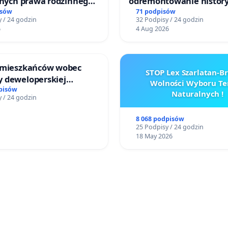
jnych prawa rodzinnego
odremontowanie history
cych ofiary przemocy
Lokomotywy sm42-914
isów
71 podpisów
 / 24 godzin
32 Podpisy / 24 godzin
6
4 Aug 2026
 mieszkańców wobec
STOP Lex Szarlatan-
 deweloperskiej
Wolności Wyboru Te
ielonych w rejonie
pisów
Naturalnych !
 / 24 godzin
 Straceńskich w Bielsku-
8 068 podpisów
25 Podpisy / 24 godzin
18 May 2026