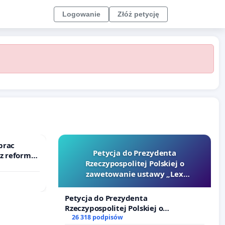
Logowanie
Złóż petycję
prac
Petycja do Prezydenta
 z reformą
Rzeczypospolitej Polskiej o
zawetowanie ustawy „Lex
Szarlatan”
Petycja do Prezydenta
Rzeczypospolitej Polskiej o
zawetowanie ustawy „Lex Szarlatan”
26 318 podpisów