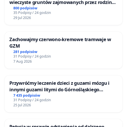
wieczyste gruntów zajmowanych przez rodzinne
ogrody działkowe.
800 podpisów
35 Podpisy / 24 godzin
29 Jul 2026
Zachowajmy czerwono-kremowe tramwaje w
GZM
281 podpisów
31 Podpisy / 24 godzin
7 Aug 2026
Przywróćmy leczenie dzieci z guzami mózgu i
innymi guzami litymi do Górnośląskiego
Centrum Zdrowia Dziecka w Katowicach
7 435 podpisów
31 Podpisy / 24 godzin
25 Jul 2026
Petycja w sprawie odstąpienia od dalszego