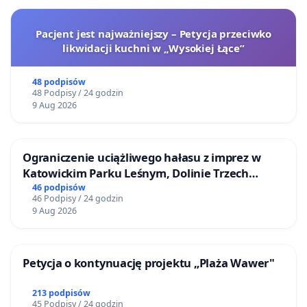
Pacjent jest najważniejszy – Petycja przeciwko
likwidacji kuchni w „Wysokiej Łące”
48 podpisów
48 Podpisy / 24 godzin
9 Aug 2026
Ograniczenie uciążliwego hałasu z imprez w
Katowickim Parku Leśnym, Dolinie Trzech
Stawów i na Lotnisku Muchowiec
46 podpisów
46 Podpisy / 24 godzin
9 Aug 2026
Petycja o kontynuację projektu „Plaża Wawer"
213 podpisów
45 Podpisy / 24 godzin