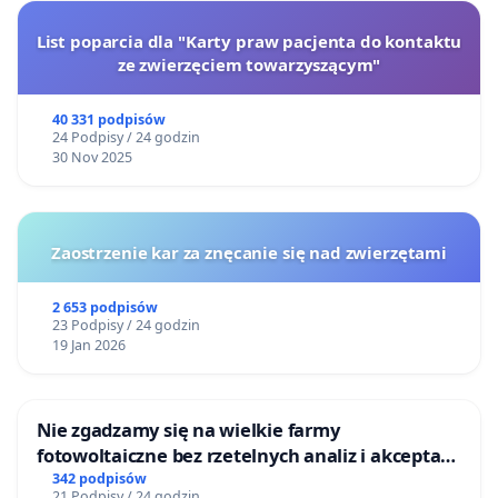
List poparcia dla "Karty praw pacjenta do kontaktu
ze zwierzęciem towarzyszącym"
40 331 podpisów
24 Podpisy / 24 godzin
30 Nov 2025
Zaostrzenie kar za znęcanie się nad zwierzętami
2 653 podpisów
23 Podpisy / 24 godzin
19 Jan 2026
Nie zgadzamy się na wielkie farmy
fotowoltaiczne bez rzetelnych analiz i akceptacji
mieszkańców
342 podpisów
21 Podpisy / 24 godzin