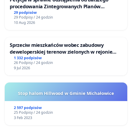
procedowania Zintegrowanych Planów
Inwestycyjnych „Myślenice – Barnasiówka” oraz
29 podpisów
29 Podpisy / 24 godzin
„Myślenice – Bukówka”
10 Aug 2026
Sprzeciw mieszkańców wobec zabudowy
deweloperskiej terenow zielonych w rejonie
Bulwarów Straceńskich w Bielsku-Białej
1 332 podpisów
26 Podpisy / 24 godzin
9 Jul 2026
Stop halom Hillwood w Gminie Michałowice
2 597 podpisów
25 Podpisy / 24 godzin
3 Feb 2023