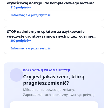
otyłościową dostępu do kompleksowego leczenia
oraz programów profilaktycznych.
110 podpisów
Informacja o przejrzystości
STOP nadmiernym opłatom za użytkowanie
wieczyste gruntów zajmowanych przez rodzinne
ogrody działkowe.
800 podpisów
Informacja o przejrzystości
ROZPOCZNIJ WŁASNĄ PETYCJĘ
Czy jest jakaś rzecz, którą
pragniesz zmienić?
Milczenie nie powoduje zmiany.
Zapoczątkuj ruch społeczny, tworząc petycję.