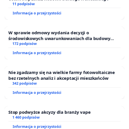
11 podpisów
Informacja o przejrzystości
W sprawie odmowy wydania decyzji o
środowiskowych uwarunkowaniach dla budowy
zakładu wytwarzania biometanu „Krynki” w
172 podpisów
Ostrowiu Południowym oraz ochrony mieszkańców i
Informacja o przejrzystości
Puszczy Knyszyńskiej
Nie zgadzamy się na wielkie farmy fotowoltaiczne
bez rzetelnych analiz i akceptacji mieszkańców
342 podpisów
Informacja o przejrzystości
Stop podwyżce akcyzy dla branży vape
1 460 podpisów
Informacja o przejrzystości