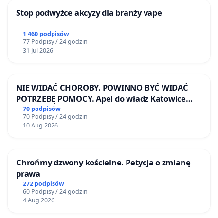
Stop podwyżce akcyzy dla branży vape
1 460 podpisów
77 Podpisy / 24 godzin
31 Jul 2026
NIE WIDAĆ CHOROBY. POWINNO BYĆ WIDAĆ
POTRZEBĘ POMOCY. Apel do władz Katowice
Airport o przystąpienie do programu HIDDEN
70 podpisów
70 Podpisy / 24 godzin
DISABILITIES SUNFLOWER – SŁONECZNIK –
10 Aug 2026
UKRYTE NIEPEŁNOSPRAWNOŚCI
Chrońmy dzwony kościelne. Petycja o zmianę
prawa
272 podpisów
60 Podpisy / 24 godzin
4 Aug 2026