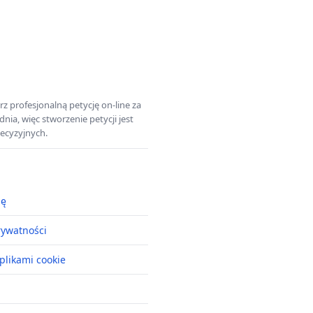
z profesjonalną petycję on-line za
a, więc stworzenie petycji jest
ecyzyjnych.
ję
rywatności
plikami cookie