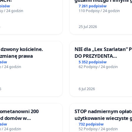
litymi do Górnośląskieg
pisów
7 261 podpisów
y / 24 godzin
110 Podpisy / 24 godzin
Centrum Zdrowia Dziec
Katowicach
6
25 Jul 2026
dzwony kościelne.
NIE dla „Lex Szarlatan” 
o zmianę prawa
DO PREZYDENTA
RZECZYPOSPOLITEJ POLS
isów
5 352 podpisów
 / 24 godzin
62 Podpisy / 24 godzin
6
6 Jul 2026
biometanowni 200
STOP nadmiernym opłat
od domów w
użytkowanie wieczyste 
ach, gm. Wądroże
zajmowanych przez rodz
isów
732 podpisów
 / 24 godzin
52 Podpisy / 24 godzin
ogrody działkowe.