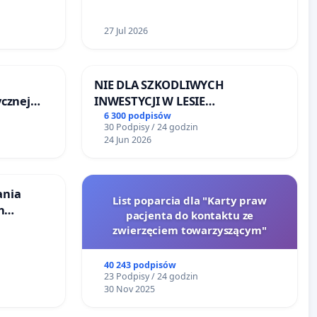
27 Jul 2026
NIE DLA SZKODLIWYCH
cznej
INWESTYCJI W LESIE
ŁAGIEWNICKIM I ARTURÓWKU
6 300 podpisów
30 Podpisy / 24 godzin
24 Jun 2026
ania
List poparcia dla "Karty praw
h
pacjenta do kontaktu ze
budowy
zwierzęciem towarzyszącym"
iometanu
40 243 podpisów
ony
23 Podpisy / 24 godzin
30 Nov 2025