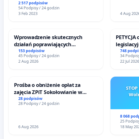
2 517 podpisów
54 Podpisy / 24 godzin
3 Feb 2023
4 Aug 202
Wprowadzenie skutecznych
PETYCJA 
działań poprawiających
legislacy
bezpieczeństwo na ulicy
narażają
153 podpisów
748 podp
45 Podpisy / 24 godzin
34 Podpisy
Żeromskiego w Otwocku
2 Aug 2026
22 Jul 202
Prośba o obniżenie opłat za
STOP 
zajęcia ZPiT Sokołowianie w
Woln
Sokołowskim Ośrodku Kultury
28 podpisów
28 Podpisy / 24 godzin
8 068 pod
25 Podpisy
6 Aug 2026
18 May 20