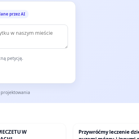
lane przez AI
ną petycję.
 projektowania
 MECZETU W
Przywróćmy leczenie dzie
ACH!
guzami mózgu i innymi 