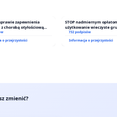
 sprawie zapewnienia
STOP nadmiernym opłatom
 z chorobą otyłościową
użytkowanie wieczyste gr
o kompleksowego leczenia
ów
zajmowanych przez rodzin
732 podpisów
ramów profilaktycznych.
działkowe.
 o przejrzystości
Informacja o przejrzystości
esz zmienić?