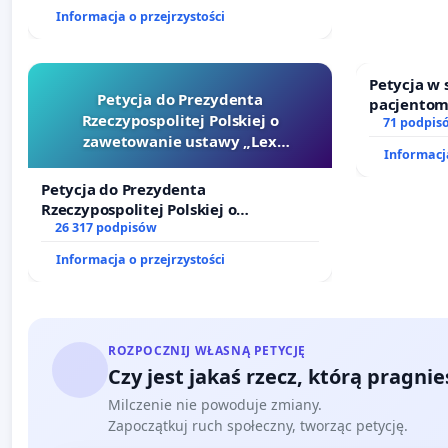
finansowej kluczowych urzędników i
Informacja o przejrzystości
sędziów
Petycja w
Petycja do Prezydenta
pacjentom
Rzeczypospolitej Polskiej o
dostępu d
71 podpis
zawetowanie ustawy „Lex
oraz prog
Informacja
Szarlatan”
Petycja do Prezydenta
Rzeczypospolitej Polskiej o
zawetowanie ustawy „Lex Szarlatan”
26 317 podpisów
Informacja o przejrzystości
ROZPOCZNIJ WŁASNĄ PETYCJĘ
Czy jest jakaś rzecz, którą pragni
Milczenie nie powoduje zmiany.
Zapoczątkuj ruch społeczny, tworząc petycję.