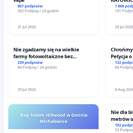
867 podpisów
1 868 pod
302 Podpisy / 24 godzin
191 Podpis
31 Jul 2026
29 Jul 202
Nie zgadzamy się na wielkie
Chrońmy 
farmy fotowoltaiczne bez
Petycja 
rzetelnych analiz i akceptacji
239 podpisów
132 podp
84 Podpisy / 24 godzin
64 Podpisy
mieszkańców
29 Jul 2026
4 Aug 202
Nie dla 
Stop halom Hillwood w Gminie
metrów 
Michałowice
Biernatk
192 podp
53 Podpisy
Wielkie