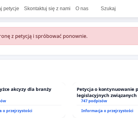
j petycje
Skontaktuj się z nami
O nas
Szukaj
onę z petycją i spróbować ponownie.
yżce akcyzy dla branży
Petycja o kontynuowanie 
legislacyjnych związanych
sów
prawa rodzinnego
747 podpisów
 o przejrzystości
Informacja o przejrzystości