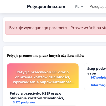
Petycjeonline.com
Przegląda
PL ▼
Brakuje wymaganego parametru. Proszę wrócić na str
Petycje promowane przez innych użytkowników
Stop podw
Petycja przeciwko KSEF oraz o
vape
obniżenie kosztów działalności,
867 podpi
wprowadzenie odpowiedzialności
Informacja
finansowej kluczowych urzędników i
sędziów
Petycja przeciwko KSEF oraz o
obniżenie kosztów działalności,
wprowadzenie odpowiedzialności
3 170 podpisów