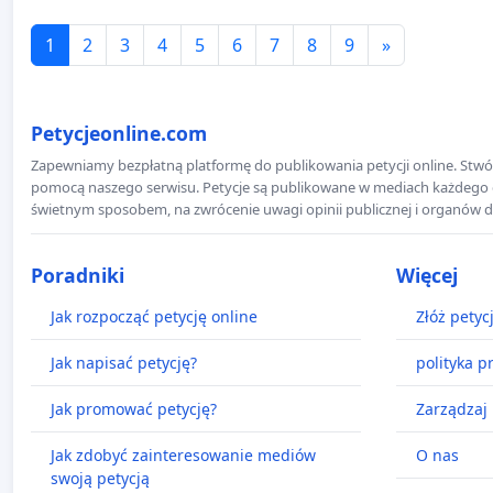
1
2
3
4
5
6
7
8
9
»
Petycjeonline.com
Zapewniamy bezpłatną platformę do publikowania petycji online. Stwór
pomocą naszego serwisu. Petycje są publikowane w mediach każdego dni
świetnym sposobem, na zwrócenie uwagi opinii publicznej i organów d
Poradniki
Więcej
Jak rozpocząć petycję online
Złóż petyc
Jak napisać petycję?
polityka p
Jak promować petycję?
Zarządzaj 
Jak zdobyć zainteresowanie mediów
O nas
swoją petycją