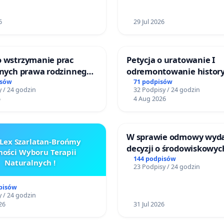
6
29 Jul 2026
o wstrzymanie prac
Petycja o uratowanie I
jnych prawa rodzinnego
odremontowanie history
cych ofiary przemocy
Lokomotywy sm42-914
isów
71 podpisów
 / 24 godzin
32 Podpisy / 24 godzin
6
4 Aug 2026
W sprawie odmowy wyd
Lex Szarlatan-Brońmy
decyzji o środowiskowyc
ości Wyboru Terapii
uwarunkowaniach dla 
144 podpisów
Naturalnych !
23 Podpisy / 24 godzin
zakładu wytwarzania b
„Krynki” w Ostrowiu
pisów
Południowym oraz ochr
 / 24 godzin
26
mieszkańców i Puszczy
31 Jul 2026
Knyszyńskiej