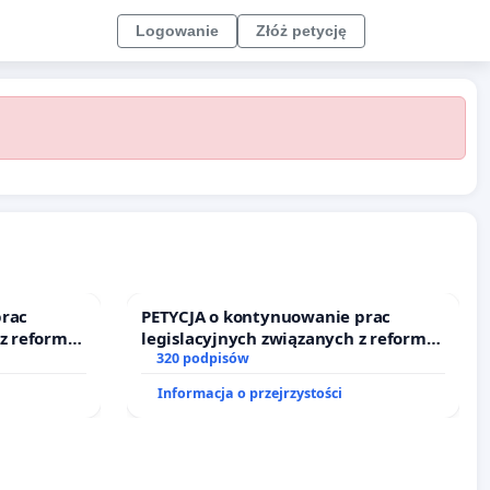
Logowanie
Złóż petycję
prac
PETYCJA o kontynuowanie prac
 z reformą
legislacyjnych związanych z reformą
prawa rodzinnego
320 podpisów
Informacja o przejrzystości