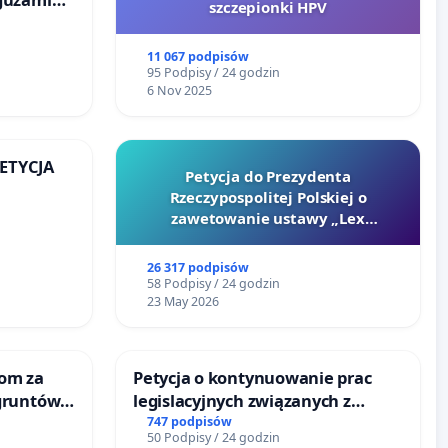
szczepionki HPV
o
ka w
11 067 podpisów
95 Podpisy / 24 godzin
6 Nov 2025
PETYCJA
Petycja do Prezydenta
Rzeczypospolitej Polskiej o
KIEJ
zawetowanie ustawy „Lex
Szarlatan”
26 317 podpisów
58 Podpisy / 24 godzin
23 May 2026
om za
Petycja o kontynuowanie prac
gruntów
legislacyjnych związanych z
inne
reformą prawa rodzinnego
747 podpisów
50 Podpisy / 24 godzin