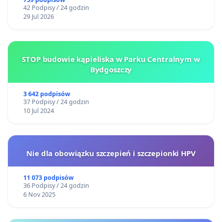
ogrody działkowe.
42 Podpisy / 24 godzin
29 Jul 2026
STOP budowie kąpieliska w Parku Centralnym w
Bydgoszczy
3 642 podpisów
37 Podpisy / 24 godzin
10 Jul 2024
Nie dla obowiązku szczepień i szczepionki HPV
11 073 podpisów
36 Podpisy / 24 godzin
6 Nov 2025