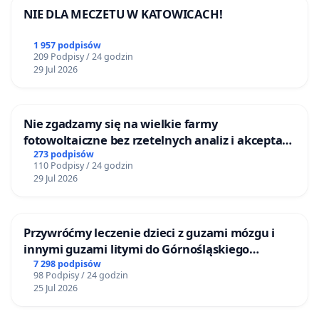
NIE DLA MECZETU W KATOWICACH!
1 957 podpisów
209 Podpisy / 24 godzin
29 Jul 2026
Nie zgadzamy się na wielkie farmy
fotowoltaiczne bez rzetelnych analiz i akceptacji
mieszkańców
273 podpisów
110 Podpisy / 24 godzin
29 Jul 2026
Przywróćmy leczenie dzieci z guzami mózgu i
innymi guzami litymi do Górnośląskiego
Centrum Zdrowia Dziecka w Katowicach
7 298 podpisów
98 Podpisy / 24 godzin
25 Jul 2026