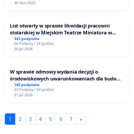
30 Nov 2025
List otwarty w sprawie likwidacji pracowni
stolarskiej w Miejskim Teatrze Miniatura w
Gdańsku
343 podpisów
24 Podpisy / 24 godzin
30 Jul 2026
W sprawie odmowy wydania decyzji o
środowiskowych uwarunkowaniach dla budowy
zakładu wytwarzania biometanu „Krynki” w
145 podpisów
23 Podpisy / 24 godzin
Ostrowiu Południowym oraz ochrony
31 Jul 2026
mieszkańców i Puszczy Knyszyńskiej
1
2
3
4
5
6
7
»