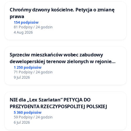
Chrońmy dzwony kościelne. Petycja o zmianę
prawa
154 podpisów
81 Podpisy / 24 godzin
4 Aug 2026
Sprzeciw mieszkańców wobec zabudowy
deweloperskiej terenow zielonych w rejonie
Bulwarów Straceńskich w Bielsku-Białej
1 250 podpisów
71 Podpisy / 24 godzin
9 Jul 2026
NIE dla „Lex Szarlatan” PETYCJA DO
PREZYDENTA RZECZYPOSPOLITEJ POLSKIEJ
5 360 podpisów
59 Podpisy / 24 godzin
6 Jul 2026