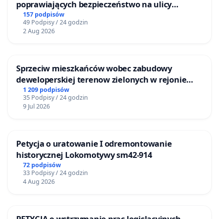
poprawiających bezpieczeństwo na ulicy
Żeromskiego w Otwocku
157 podpisów
49 Podpisy / 24 godzin
2 Aug 2026
Sprzeciw mieszkańców wobec zabudowy
deweloperskiej terenow zielonych w rejonie
Bulwarów Straceńskich w Bielsku-Białej
1 209 podpisów
35 Podpisy / 24 godzin
9 Jul 2026
Petycja o uratowanie I odremontowanie
historycznej Lokomotywy sm42-914
72 podpisów
33 Podpisy / 24 godzin
4 Aug 2026
PETYCJA o wstrzymanie prac legislacyjnych