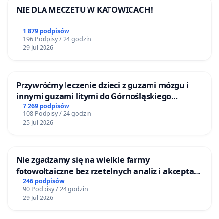
NIE DLA MECZETU W KATOWICACH!
1 879 podpisów
196 Podpisy / 24 godzin
29 Jul 2026
Przywróćmy leczenie dzieci z guzami mózgu i
innymi guzami litymi do Górnośląskiego
Centrum Zdrowia Dziecka w Katowicach
7 269 podpisów
108 Podpisy / 24 godzin
25 Jul 2026
Nie zgadzamy się na wielkie farmy
fotowoltaiczne bez rzetelnych analiz i akceptacji
mieszkańców
246 podpisów
90 Podpisy / 24 godzin
29 Jul 2026