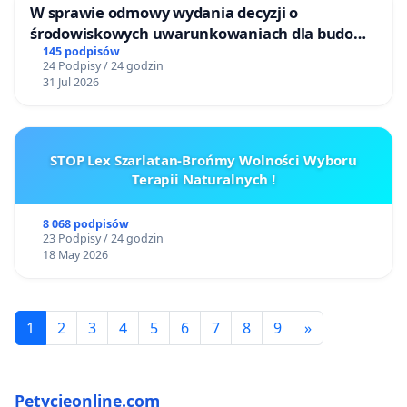
W sprawie odmowy wydania decyzji o
środowiskowych uwarunkowaniach dla budowy
zakładu wytwarzania biometanu „Krynki” w
145 podpisów
24 Podpisy / 24 godzin
Ostrowiu Południowym oraz ochrony
31 Jul 2026
mieszkańców i Puszczy Knyszyńskiej
STOP Lex Szarlatan-Brońmy Wolności Wyboru
Terapii Naturalnych !
8 068 podpisów
23 Podpisy / 24 godzin
18 May 2026
1
2
3
4
5
6
7
8
9
»
Petycjeonline.com