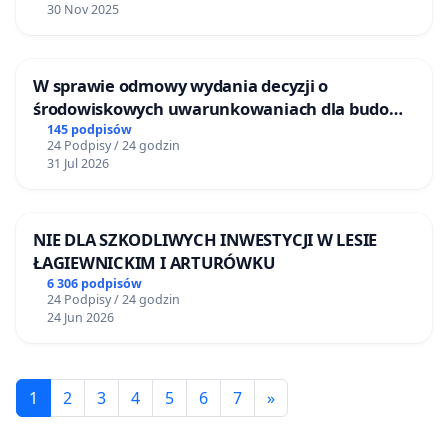
30 Nov 2025
W sprawie odmowy wydania decyzji o
środowiskowych uwarunkowaniach dla budowy
zakładu wytwarzania biometanu „Krynki” w
145 podpisów
24 Podpisy / 24 godzin
Ostrowiu Południowym oraz ochrony
31 Jul 2026
mieszkańców i Puszczy Knyszyńskiej
NIE DLA SZKODLIWYCH INWESTYCJI W LESIE
ŁAGIEWNICKIM I ARTURÓWKU
6 306 podpisów
24 Podpisy / 24 godzin
24 Jun 2026
1
2
3
4
5
6
7
»