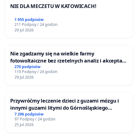
NIE DLA MECZETU W KATOWICACH!
1 955 podpisów
211 Podpisy / 24 godzin
29 Jul 2026
Nie zgadzamy się na wielkie farmy
fotowoltaiczne bez rzetelnych analiz i akceptacji
mieszkańców
270 podpisów
110 Podpisy / 24 godzin
29 Jul 2026
Przywróćmy leczenie dzieci z guzami mózgu i
innymi guzami litymi do Górnośląskiego
Centrum Zdrowia Dziecka w Katowicach
7 296 podpisów
97 Podpisy / 24 godzin
25 Jul 2026