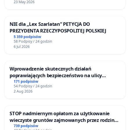
23 May 2026
NIE dla „Lex Szarlatan” PETYCJA DO
PREZYDENTA RZECZYPOSPOLITEJ POLSKIEJ
5 359 podpisów
58 Podpisy / 24 godzin
6 Jul 2026
Wprowadzenie skutecznych działań
poprawiających bezpieczeństwo na ulicy
Żeromskiego w Otwocku
171 podpisów
54 Podpisy / 24 godzin
2 Aug 2026
STOP nadmiernym opłatom za użytkowanie
wieczyste gruntów zajmowanych przez rodzinne
ogrody działkowe.
739 podpisów