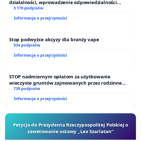
działalności, wprowadzenie odpowiedzialności
finansowej kluczowych urzędników i sędziów
3 170 podpisów
Informacja o przejrzystości
Stop podwyżce akcyzy dla branży vape
934 podpisów
Informacja o przejrzystości
STOP nadmiernym opłatom za użytkowanie
wieczyste gruntów zajmowanych przez rodzinne
ogrody działkowe.
739 podpisów
Informacja o przejrzystości
Petycja do Prezydenta Rzeczypospolitej Polskiej o
zawetowanie ustawy „Lex Szarlatan”