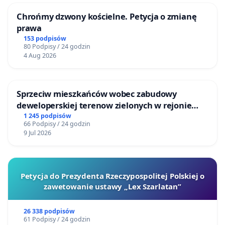
Chrońmy dzwony kościelne. Petycja o zmianę
prawa
153 podpisów
80 Podpisy / 24 godzin
4 Aug 2026
Sprzeciw mieszkańców wobec zabudowy
deweloperskiej terenow zielonych w rejonie
Bulwarów Straceńskich w Bielsku-Białej
1 245 podpisów
66 Podpisy / 24 godzin
9 Jul 2026
Petycja do Prezydenta Rzeczypospolitej Polskiej o
zawetowanie ustawy „Lex Szarlatan”
26 338 podpisów
61 Podpisy / 24 godzin