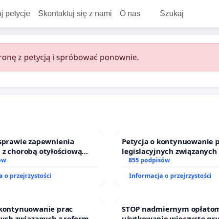
j petycje
Skontaktuj się z nami
O nas
Szukaj
onę z petycją i spróbować ponownie.
 sprawie zapewnienia
Petycja o kontynuowanie 
 z chorobą otyłościową
legislacyjnych związanych
o kompleksowego leczenia
ów
prawa rodzinnego
855 podpisów
ramów profilaktycznych.
 o przejrzystości
Informacja o przejrzystości
 kontynuowanie prac
STOP nadmiernym opłatom
nych związanych z reformą
użytkowanie wieczyste gr