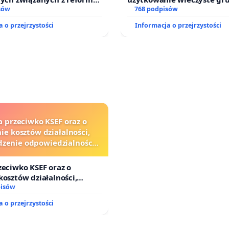
zinnego
sów
zajmowanych przez rodzin
768 podpisów
działkowe.
 o przejrzystości
Informacja o przejrzystości
a przeciwko KSEF oraz o
ie kosztów działalności,
zenie odpowiedzialności
j kluczowych urzędników i
sędziów
zeciwko KSEF oraz o
kosztów działalności,
nie odpowiedzialności
pisów
j kluczowych urzędników i
 o przejrzystości