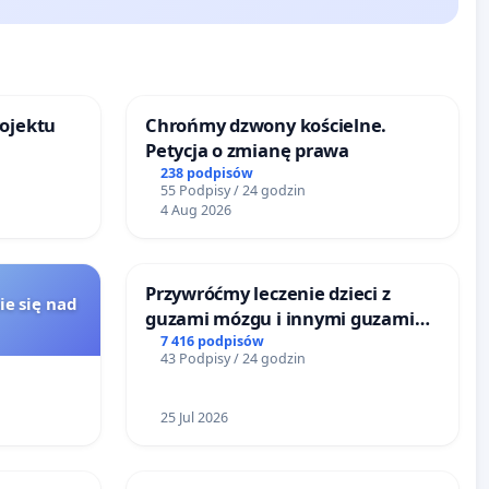
rojektu
Chrońmy dzwony kościelne.
Petycja o zmianę prawa
238 podpisów
55 Podpisy / 24 godzin
4 Aug 2026
Przywróćmy leczenie dzieci z
ie się nad
guzami mózgu i innymi guzami
litymi do Górnośląskiego
7 416 podpisów
43 Podpisy / 24 godzin
Centrum Zdrowia Dziecka w
Katowicach
25 Jul 2026