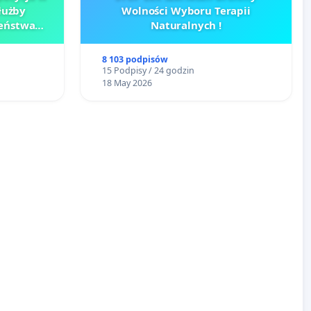
łużby
Wolności Wyboru Terapii
zeństwa
Naturalnych !
 Jeziorach
8 103 podpisów
15 Podpisy / 24 godzin
18 May 2026