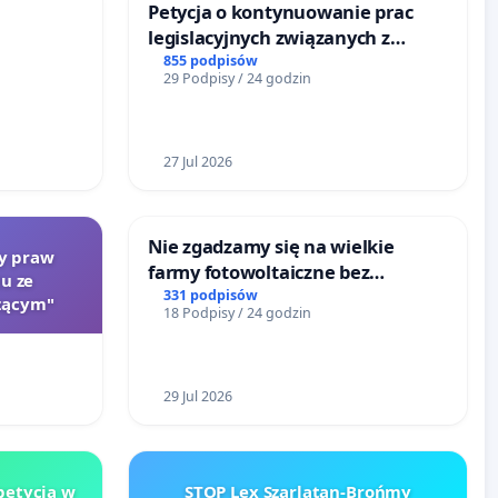
Petycja o kontynuowanie prac
legislacyjnych związanych z
reformą prawa rodzinnego
855 podpisów
29 Podpisy / 24 godzin
27 Jul 2026
Nie zgadzamy się na wielkie
ty praw
farmy fotowoltaiczne bez
u ze
rzetelnych analiz i akceptacji
331 podpisów
zącym"
18 Podpisy / 24 godzin
mieszkańców
29 Jul 2026
etycja w
STOP Lex Szarlatan-Brońmy