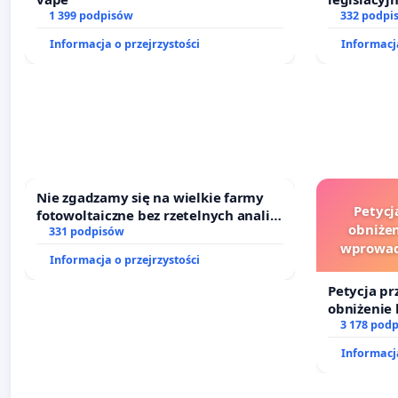
1 399 podpisów
prawa rod
332 podpi
Informacja o przejrzystości
Informacja
Nie zgadzamy się na wielkie farmy
Petycj
fotowoltaiczne bez rzetelnych analiz i
obniżen
akceptacji mieszkańców
331 podpisów
wprowad
Informacja o przejrzystości
finansowe
Petycja pr
obniżenie 
wprowadze
3 178 pod
finansowe
Informacja
sędziów