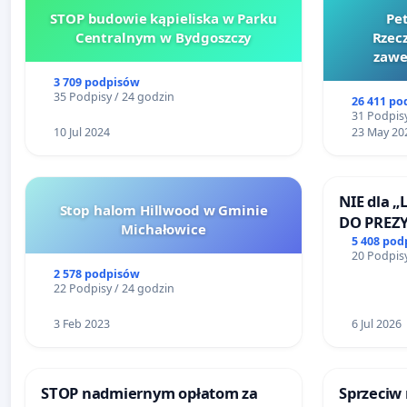
STOP budowie kąpieliska w Parku
Pe
Centralnym w Bydgoszczy
Rzecz
zawe
3 709 podpisów
35 Podpisy / 24 godzin
26 411 po
31 Podpisy
10 Jul 2024
23 May 20
NIE dla „
Stop halom Hillwood w Gminie
DO PREZ
Michałowice
RZECZYPO
5 408 pod
20 Podpisy
2 578 podpisów
22 Podpisy / 24 godzin
3 Feb 2023
6 Jul 2026
STOP nadmiernym opłatom za
Sprzeciw