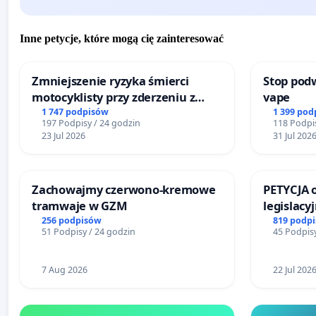
Inne petycje, które mogą cię zainteresować
Zmniejszenie ryzyka śmierci
Stop podw
motocyklisty przy zderzeniu z
vape
barierą energochłonną
1 747 podpisów
1 399 pod
197 Podpisy / 24 godzin
118 Podpis
23 Jul 2026
31 Jul 202
Zachowajmy czerwono-kremowe
PETYCJA 
tramwaje w GZM
legislacy
narażają
256 podpisów
819 podp
51 Podpisy / 24 godzin
45 Podpisy
7 Aug 2026
22 Jul 202