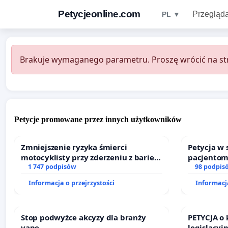
Petycjeonline.com
Przegląda
PL ▼
Brakuje wymaganego parametru. Proszę wrócić na str
Petycje promowane przez innych użytkowników
Zmniejszenie ryzyka śmierci
Petycja w
motocyklisty przy zderzeniu z barierą
pacjentom
energochłonną
1 747 podpisów
dostępu d
98 podpis
oraz prog
Informacja o przejrzystości
Informacja
Stop podwyżce akcyzy dla branży
PETYCJA o
vape
legislacyj