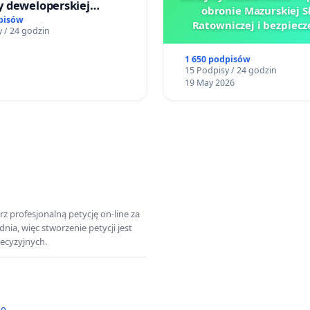
 deweloperskiej
obronie Mazurskiej S
ielonych w rejonie
pisów
Ratowniczej i bezpiec
 / 24 godzin
 Straceńskich w Bielsku-
tysięcy ludzi na Wielkich
Mazurskich
1 650 podpisów
15 Podpisy / 24 godzin
19 May 2026
z profesjonalną petycję on-line za
a, więc stworzenie petycji jest
ecyzyjnych.
ję