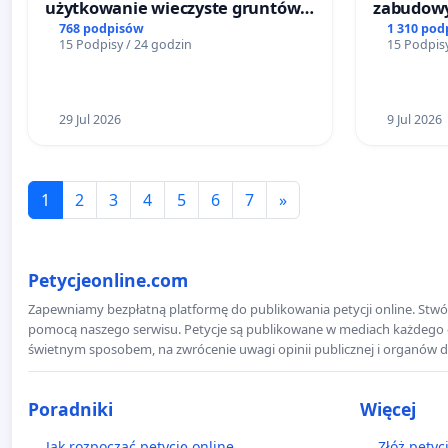
użytkowanie wieczyste gruntów
zabudowy
zajmowanych przez rodzinne
terenow z
768 podpisów
1 310 pod
15 Podpisy / 24 godzin
15 Podpisy
ogrody działkowe.
Bulwarów
Białej
29 Jul 2026
9 Jul 2026
1
2
3
4
5
6
7
»
Petycjeonline.com
Zapewniamy bezpłatną platformę do publikowania petycji online. Stwór
pomocą naszego serwisu. Petycje są publikowane w mediach każdego dni
świetnym sposobem, na zwrócenie uwagi opinii publicznej i organów d
Poradniki
Więcej
Jak rozpocząć petycję online
Złóż petyc