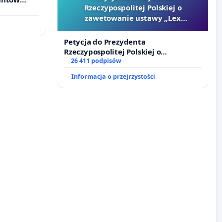
Rzeczypospolitej Polskiej o
ne ogrody
zawetowanie ustawy „Lex
Szarlatan”
Petycja do Prezydenta
Rzeczypospolitej Polskiej o
zawetowanie ustawy „Lex Szarlatan”
26 411 podpisów
Informacja o przejrzystości