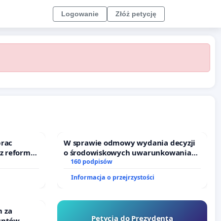
Logowanie
Złóż petycję
prac
W sprawie odmowy wydania decyzji
 z reformą
o środowiskowych uwarunkowaniach
dla budowy zakładu wytwarzania
160 podpisów
biometanu „Krynki” w Ostrowiu
Informacja o przejrzystości
Południowym oraz ochrony
mieszkańców i Puszczy Knyszyńskiej
 za
Petycja do Prezydenta
untów