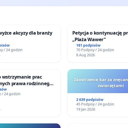
yżce akcyzy dla branży
Petycja o kontynuację p
„Plaża Wawer"
pisów
181 podpisów
y / 24 godzin
70 Podpisy / 24 godzin
6
6 Aug 2026
o wstrzymanie prac
Zaostrzenie kar za znęcan
jnych prawa rodzinnego
zwierzętami
cych ofiary przemocy
isów
 / 24 godzin
2 639 podpisów
45 Podpisy / 24 godzin
6
19 Jan 2026