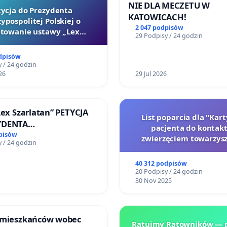
NIE DLA MECZETU W
tycja do Prezydenta
KATOWICACH!
ypospolitej Polskiej o
2 047 podpisów
towanie ustawy „Lex
29 Podpisy / 24 godzin
Szarlatan”
dpisów
 / 24 godzin
26
29 Jul 2026
Lex Szarlatan” PETYCJA
List poparcia dla "Kar
YDENTA
pacjenta do kontakt
SPOLITEJ POLSKIEJ
pisów
zwierzęciem towarzys
 / 24 godzin
40 312 podpisów
20 Podpisy / 24 godzin
30 Nov 2025
 mieszkańców wobec
Ratujmy Ratowników — p