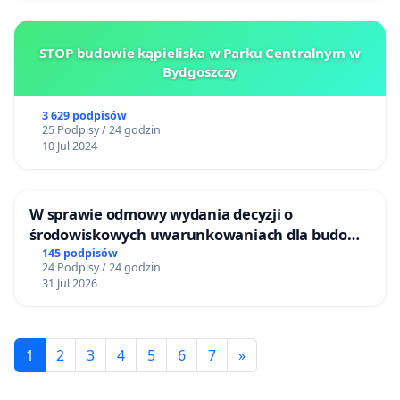
STOP budowie kąpieliska w Parku Centralnym w
Bydgoszczy
3 629 podpisów
25 Podpisy / 24 godzin
10 Jul 2024
W sprawie odmowy wydania decyzji o
środowiskowych uwarunkowaniach dla budowy
zakładu wytwarzania biometanu „Krynki” w
145 podpisów
24 Podpisy / 24 godzin
Ostrowiu Południowym oraz ochrony
31 Jul 2026
mieszkańców i Puszczy Knyszyńskiej
1
2
3
4
5
6
7
»