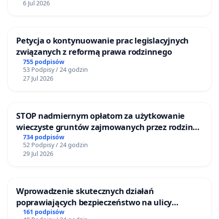
6 Jul 2026
Petycja o kontynuowanie prac legislacyjnych
związanych z reformą prawa rodzinnego
755 podpisów
53 Podpisy / 24 godzin
27 Jul 2026
STOP nadmiernym opłatom za użytkowanie
wieczyste gruntów zajmowanych przez rodzinne
ogrody działkowe.
734 podpisów
52 Podpisy / 24 godzin
29 Jul 2026
Wprowadzenie skutecznych działań
poprawiających bezpieczeństwo na ulicy
Żeromskiego w Otwocku
161 podpisów