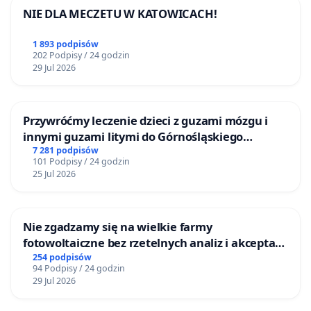
NIE DLA MECZETU W KATOWICACH!
1 893 podpisów
202 Podpisy / 24 godzin
29 Jul 2026
Przywróćmy leczenie dzieci z guzami mózgu i
innymi guzami litymi do Górnośląskiego
Centrum Zdrowia Dziecka w Katowicach
7 281 podpisów
101 Podpisy / 24 godzin
25 Jul 2026
Nie zgadzamy się na wielkie farmy
fotowoltaiczne bez rzetelnych analiz i akceptacji
mieszkańców
254 podpisów
94 Podpisy / 24 godzin
29 Jul 2026