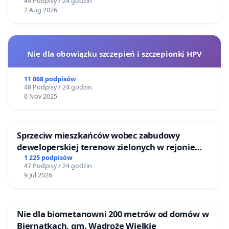
49 Podpisy / 24 godzin
2 Aug 2026
Nie dla obowiązku szczepień i szczepionki HPV
11 068 podpisów
48 Podpisy / 24 godzin
6 Nov 2025
Sprzeciw mieszkańców wobec zabudowy
deweloperskiej terenow zielonych w rejonie
Bulwarów Straceńskich w Bielsku-Białej
1 225 podpisów
47 Podpisy / 24 godzin
9 Jul 2026
Nie dla biometanowni 200 metrów od domów w
Biernatkach, gm. Wądroże Wielkie