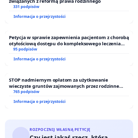
związanych z reformą prawa rodzinnego
331 podpisów
Informacja o przejrzystości
Petycja w sprawie zapewnienia pacjentom z chorobą
otyłościową dostępu do kompleksowego leczenia
oraz programów profilaktycznych.
95 podpisów
Informacja o przejrzystości
STOP nadmiernym opłatom za użytkowanie
wieczyste gruntów zajmowanych przez rodzinne
ogrody działkowe.
765 podpisów
Informacja o przejrzystości
ROZPOCZNIJ WŁASNĄ PETYCJĘ
Czy jest jakaś rzecz, którą