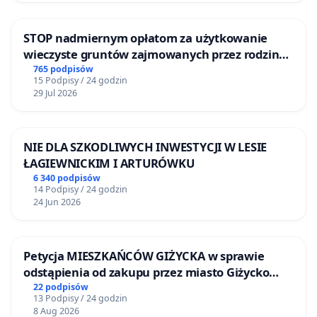
STOP nadmiernym opłatom za użytkowanie
wieczyste gruntów zajmowanych przez rodzinne
ogrody działkowe.
765 podpisów
15 Podpisy / 24 godzin
29 Jul 2026
NIE DLA SZKODLIWYCH INWESTYCJI W LESIE
ŁAGIEWNICKIM I ARTURÓWKU
6 340 podpisów
14 Podpisy / 24 godzin
24 Jun 2026
Petycja MIESZKAŃCÓW GIŻYCKA w sprawie
odstąpienia od zakupu przez miasto Giżycko
nieruchomości położonej nad jeziorem Niegocin
22 podpisów
13 Podpisy / 24 godzin
8 Aug 2026