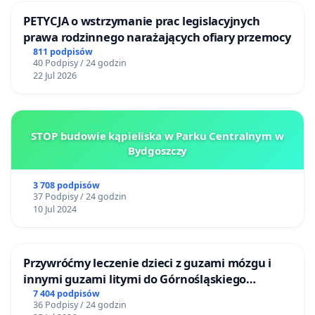
PETYCJA o wstrzymanie prac legislacyjnych
prawa rodzinnego narażających ofiary przemocy
811 podpisów
40 Podpisy / 24 godzin
22 Jul 2026
STOP budowie kąpieliska w Parku Centralnym w
Bydgoszczy
3 708 podpisów
37 Podpisy / 24 godzin
10 Jul 2024
Przywróćmy leczenie dzieci z guzami mózgu i
innymi guzami litymi do Górnośląskiego
Centrum Zdrowia Dziecka w Katowicach
7 404 podpisów
36 Podpisy / 24 godzin