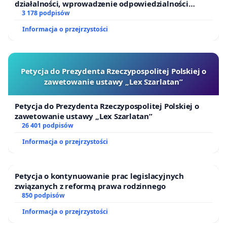
działalności, wprowadzenie odpowiedzialności
finansowej kluczowych urzędników i sędziów
3 178 podpisów
Informacja o przejrzystości
Petycja do Prezydenta Rzeczypospolitej Polskiej o
zawetowanie ustawy „Lex Szarlatan”
Petycja do Prezydenta Rzeczypospolitej Polskiej o
zawetowanie ustawy „Lex Szarlatan”
26 401 podpisów
Informacja o przejrzystości
Petycja o kontynuowanie prac legislacyjnych
związanych z reformą prawa rodzinnego
850 podpisów
Informacja o przejrzystości