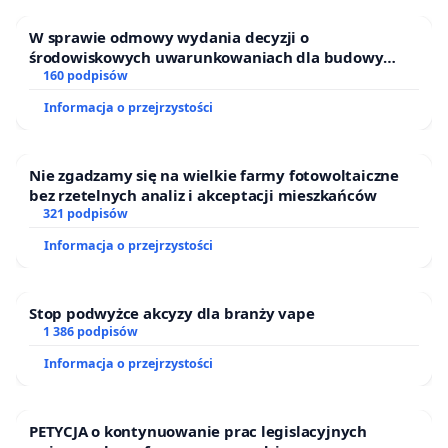
W sprawie odmowy wydania decyzji o
środowiskowych uwarunkowaniach dla budowy
zakładu wytwarzania biometanu „Krynki” w
160 podpisów
Ostrowiu Południowym oraz ochrony mieszkańców i
Informacja o przejrzystości
Puszczy Knyszyńskiej
Nie zgadzamy się na wielkie farmy fotowoltaiczne
bez rzetelnych analiz i akceptacji mieszkańców
321 podpisów
Informacja o przejrzystości
Stop podwyżce akcyzy dla branży vape
1 386 podpisów
Informacja o przejrzystości
PETYCJA o kontynuowanie prac legislacyjnych