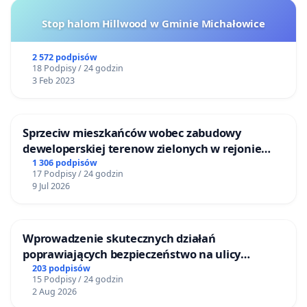
Stop halom Hillwood w Gminie Michałowice
2 572 podpisów
18 Podpisy / 24 godzin
3 Feb 2023
Sprzeciw mieszkańców wobec zabudowy
deweloperskiej terenow zielonych w rejonie
Bulwarów Straceńskich w Bielsku-Białej
1 306 podpisów
17 Podpisy / 24 godzin
9 Jul 2026
Wprowadzenie skutecznych działań
poprawiających bezpieczeństwo na ulicy
Żeromskiego w Otwocku
203 podpisów
15 Podpisy / 24 godzin
2 Aug 2026