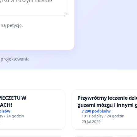
ną petycję.
 projektowania
 MECZETU W
Przywróćmy leczenie dzie
ACH!
guzami mózgu i innymi 
litymi do Górnośląskieg
pisów
7 290 podpisów
y / 24 godzin
101 Podpisy / 24 godzin
Centrum Zdrowia Dziec
6
25 Jul 2026
Katowicach