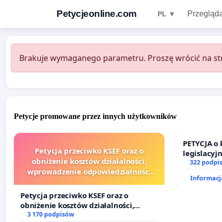
Petycjeonline.com
Przegląda
PL ▼
Brakuje wymaganego parametru. Proszę wrócić na str
Petycje promowane przez innych użytkowników
PETYCJA o
Petycja przeciwko KSEF oraz o
legislacyj
obniżenie kosztów działalności,
prawa rod
322 podpi
wprowadzenie odpowiedzialności
Informacja
finansowej kluczowych urzędników i
sędziów
Petycja przeciwko KSEF oraz o
obniżenie kosztów działalności,
wprowadzenie odpowiedzialności
3 170 podpisów