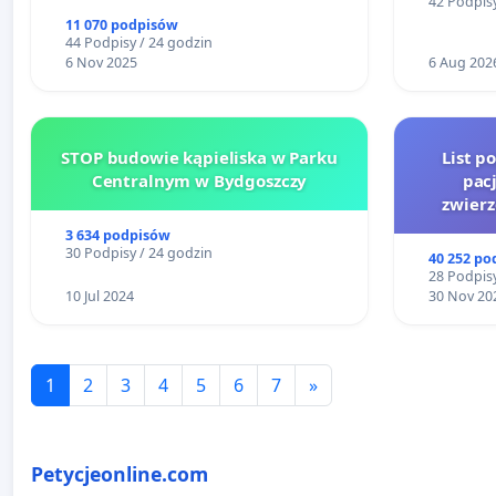
42 Podpisy
11 070 podpisów
44 Podpisy / 24 godzin
6 Nov 2025
6 Aug 202
STOP budowie kąpieliska w Parku
List p
Centralnym w Bydgoszczy
pac
zwier
3 634 podpisów
30 Podpisy / 24 godzin
40 252 po
28 Podpisy
10 Jul 2024
30 Nov 20
1
2
3
4
5
6
7
»
Petycjeonline.com