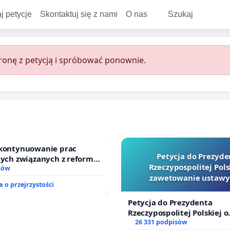
j petycje
Skontaktuj się z nami
O nas
Szukaj
onę z petycją i spróbować ponownie.
 kontynuowanie prac
Petycja do Prezyde
nych związanych z reformą
Rzeczypospolitej Pols
zinnego
sów
zawetowanie ustawy
 o przejrzystości
Szarlatan”
Petycja do Prezydenta
Rzeczypospolitej Polskiej o
zawetowanie ustawy „Lex 
26 331 podpisów