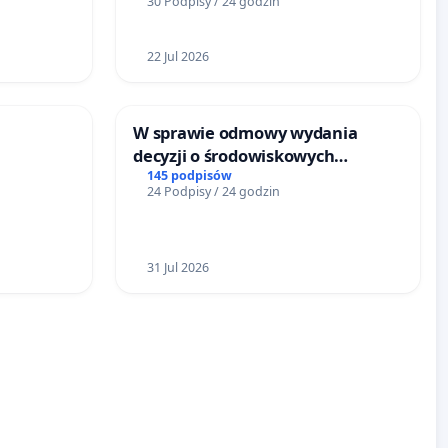
30 Podpisy / 24 godzin
22 Jul 2026
W sprawie odmowy wydania
decyzji o środowiskowych
RÓWKU
uwarunkowaniach dla budowy
145 podpisów
24 Podpisy / 24 godzin
zakładu wytwarzania biometanu
„Krynki” w Ostrowiu
Południowym oraz ochrony
mieszkańców i Puszczy
31 Jul 2026
Knyszyńskiej