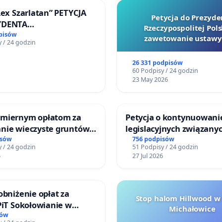
Lex Szarlatan” PETYCJA
Petycja do Prezyde
YDENTA
Rzeczypospolitej Pols
SPOLITEJ POLSKIEJ
pisów
zawetowanie ustawy
 / 24 godzin
Szarlatan”
26 331 podpisów
60 Podpisy / 24 godzin
23 May 2026
miernym opłatom za
Petycja o kontynuowani
nie wieczyste gruntów
legislacyjnych związanyc
ych przez rodzinne
reformą prawa rodzinne
isów
756 podpisów
 / 24 godzin
51 Podpisy / 24 godzin
ziałkowe.
6
27 Jul 2026
obniżenie opłat za
Stop halom Hillwood w
PiT Sokołowianie w
Michałowice
kim Ośrodku Kultury
sów