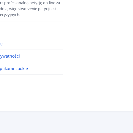
z profesjonalną petycję on-line za
a, więc stworzenie petycji jest
ecyzyjnych.
ję
rywatności
plikami cookie