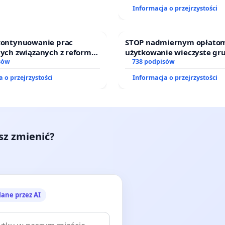
Informacja o przejrzystości
 kontynuowanie prac
STOP nadmiernym opłatom
nych związanych z reformą
użytkowanie wieczyste gr
zinnego
sów
zajmowanych przez rodzin
738 podpisów
działkowe.
 o przejrzystości
Informacja o przejrzystości
esz zmienić?
lane przez AI