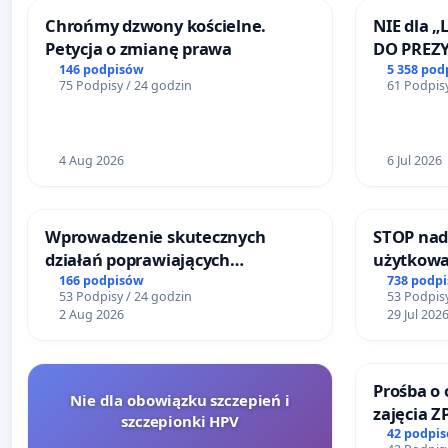
Chrońmy dzwony kościelne.
NIE dla „
Petycja o zmianę prawa
DO PREZ
RZECZYPO
146 podpisów
5 358 pod
75 Podpisy / 24 godzin
61 Podpisy
4 Aug 2026
6 Jul 2026
Wprowadzenie skutecznych
STOP nad
działań poprawiających
użytkowa
bezpieczeństwo na ulicy
zajmowan
166 podpisów
738 podp
53 Podpisy / 24 godzin
53 Podpisy
Żeromskiego w Otwocku
ogrody d
2 Aug 2026
29 Jul 202
Prośba o 
Nie dla obowiązku szczepień i
zajęcia Z
szczepionki HPV
Sokołows
42 podpi