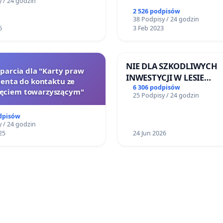
 / 24 godzin
2 526 podpisów
38 Podpisy / 24 godzin
6
3 Feb 2023
NIE DLA SZKODLIWYCH
oparcia dla "Karty praw
INWESTYCJI W LESIE
jenta do kontaktu ze
ŁAGIEWNICKIM I ARTU
6 306 podpisów
zęciem towarzyszącym"
25 Podpisy / 24 godzin
dpisów
 / 24 godzin
25
24 Jun 2026