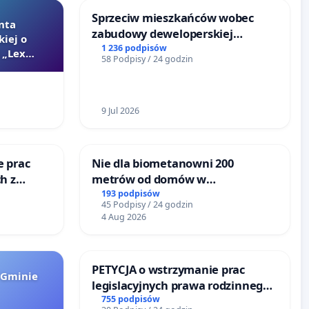
Sprzeciw mieszkańców wobec
nta
zabudowy deweloperskiej
kiej o
terenow zielonych w rejonie
1 236 podpisów
 „Lex
58 Podpisy / 24 godzin
Bulwarów Straceńskich w Bielsku-
Białej
9 Jul 2026
e prac
Nie dla biometanowni 200
h z
metrów od domów w
go
Biernatkach, gm. Wądroże
193 podpisów
45 Podpisy / 24 godzin
Wielkie
4 Aug 2026
PETYCJA o wstrzymanie prac
 Gminie
legislacyjnych prawa rodzinnego
narażających ofiary przemocy
755 podpisów