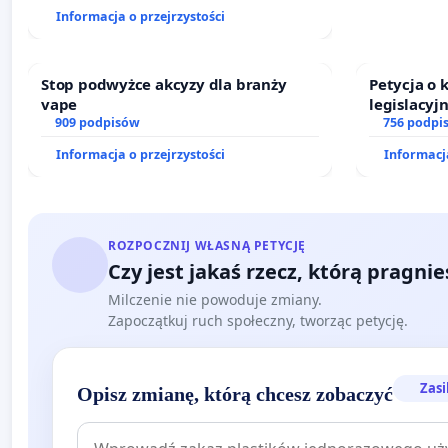
finansowej kluczowych urzędników i
Informacja o przejrzystości
sędziów
Stop podwyżce akcyzy dla branży
Petycja o
vape
legislacyj
909 podpisów
prawa rod
756 podpi
Informacja o przejrzystości
Informacja
ROZPOCZNIJ WŁASNĄ PETYCJĘ
Czy jest jakaś rzecz, którą pragni
Milczenie nie powoduje zmiany.
Zapoczątkuj ruch społeczny, tworząc petycję.
Zasi
Opisz zmianę, którą chcesz zobaczyć