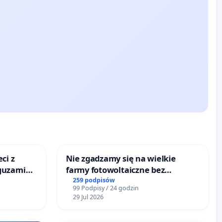
ci z
Nie zgadzamy się na wielkie
guzami
farmy fotowoltaiczne bez
o
rzetelnych analiz i akceptacji
259 podpisów
99 Podpisy / 24 godzin
ka w
mieszkańców
29 Jul 2026