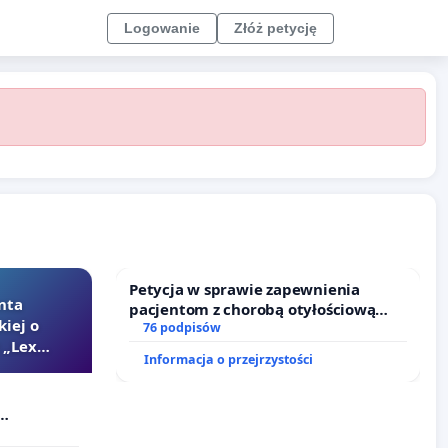
Logowanie
Złóż petycję
Petycja w sprawie zapewnienia
nta
pacjentom z chorobą otyłościową
kiej o
dostępu do kompleksowego leczenia
76 podpisów
 „Lex
oraz programów profilaktycznych.
Informacja o przejrzystości
Szarlatan”