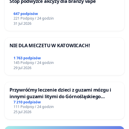
Stop podwyżce akcyzy dla branży vape
647 podpisów
221 Podpisy / 24 godzin
31 Jul 2026
NIE DLA MECZETU W KATOWICACH!
1 763 podpisów
145 Podpisy / 24 godzin
29 Jul 2026
Przywróćmy leczenie dzieci z guzami mózgu i
innymi guzami litymi do Górnośląskiego
Centrum Zdrowia Dziecka w Katowicach
7 210 podpisów
111 Podpisy / 24 godzin
25 Jul 2026