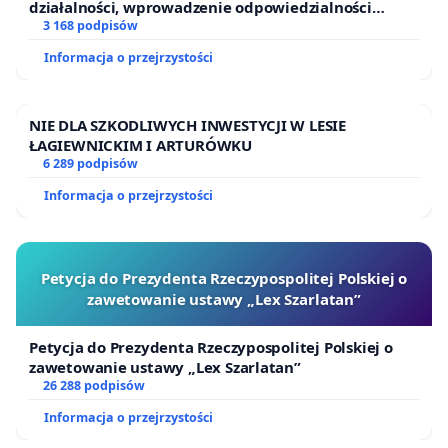
działalności, wprowadzenie odpowiedzialności
finansowej kluczowych urzędników i sędziów
3 168 podpisów
Informacja o przejrzystości
NIE DLA SZKODLIWYCH INWESTYCJI W LESIE
ŁAGIEWNICKIM I ARTURÓWKU
6 289 podpisów
Informacja o przejrzystości
Petycja do Prezydenta Rzeczypospolitej Polskiej o
zawetowanie ustawy „Lex Szarlatan”
Petycja do Prezydenta Rzeczypospolitej Polskiej o
zawetowanie ustawy „Lex Szarlatan”
26 288 podpisów
Informacja o przejrzystości