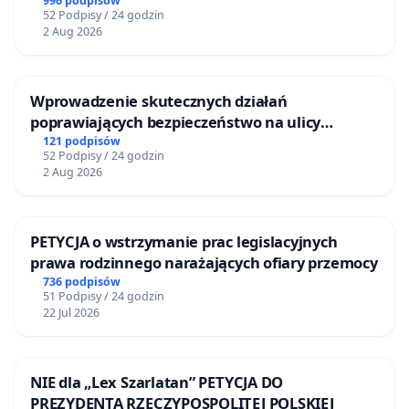
BEZDOMNYCH ZWIERZĄT W SKARYSZEWIE
996 podpisów
52 Podpisy / 24 godzin
2 Aug 2026
Wprowadzenie skutecznych działań
poprawiających bezpieczeństwo na ulicy
Żeromskiego w Otwocku
121 podpisów
52 Podpisy / 24 godzin
2 Aug 2026
PETYCJA o wstrzymanie prac legislacyjnych
prawa rodzinnego narażających ofiary przemocy
736 podpisów
51 Podpisy / 24 godzin
22 Jul 2026
NIE dla „Lex Szarlatan” PETYCJA DO
PREZYDENTA RZECZYPOSPOLITEJ POLSKIEJ