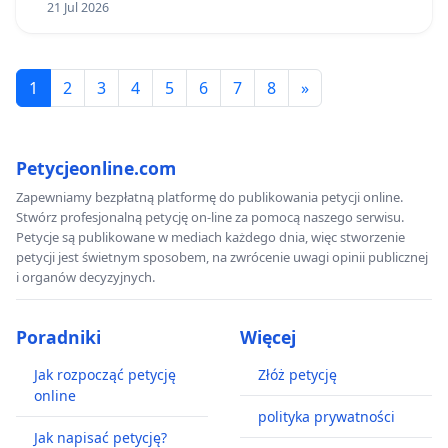
21 Jul 2026
1
2
3
4
5
6
7
8
»
Petycjeonline.com
Zapewniamy bezpłatną platformę do publikowania petycji online.
Stwórz profesjonalną petycję on-line za pomocą naszego serwisu.
Petycje są publikowane w mediach każdego dnia, więc stworzenie
petycji jest świetnym sposobem, na zwrócenie uwagi opinii publicznej
i organów decyzyjnych.
Poradniki
Więcej
Jak rozpocząć petycję
Złóż petycję
online
polityka prywatności
Jak napisać petycję?