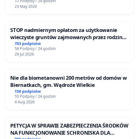
72 Podpisy / 24 godzin
23 May 2026
STOP nadmiernym opłatom za użytkowanie
wieczyste gruntów zajmowanych przez rodzinne
ogrody działkowe.
703 podpisów
58 Podpisy / 24 godzin
29 Jul 2026
Nie dla biometanowni 200 metrów od domów w
Biernatkach, gm. Wądroże Wielkie
156 podpisów
55 Podpisy / 24 godzin
4 Aug 2026
PETYCJA W SPRAWIE ZABEZPIECZENIA ŚRODKÓW
NA FUNKCJONOWANIE SCHRONISKA DLA